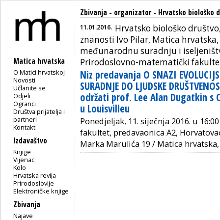
Zbivanja - organizator - Hrvatsko biološko 
11.01.2016.
Hrvatsko biološko društvo,
znanosti Ivo Pilar, Matica hrvatska,
međunarodnu suradnju i iseljeništ
Matica hrvatska
Prirodoslovno-matematički fakulte
O Matici hrvatskoj
Niz predavanja O SNAZI EVOLUCIJS
Novosti
SURADNJE DO LJUDSKE DRUŠTVENOST
Učlanite se
održati prof. Lee Alan Dugatkin s 
Odjeli
Ogranci
u Louisvilleu
Društva prijatelja i
partneri
Ponedjeljak, 11. siječnja 2016. u 16:
Kontakt
fakultet, predavaonica A2, Horvatovac 
Izdavaštvo
Marka Marulića 19 / Matica hrvatska,
Knjige
Vijenac
Kolo
Hrvatska revija
Prirodoslovlje
Elektroničke knjige
Zbivanja
Najave