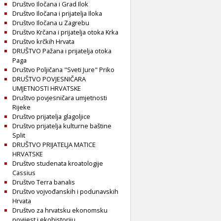
Društvo Iločana i Grad Ilok
Društvo Iločana i prijatelja Iloka
Društvo Iločana u Zagrebu
Društvo Krčana i prijatelja otoka Krka
Društvo krčkih Hrvata
DRUŠTVO Pažana i prijatelja otoka
Paga
Društvo Poljičana "Sveti Jure" Priko
DRUŠTVO POVJESNIČARA
UMJETNOSTI HRVATSKE
Društvo povjesničara umjetnosti
Rijeke
Društvo prijatelja glagoljice
Društvo prijatelja kulturne baštine
Split
DRUŠTVO PRIJATELJA MATICE
HRVATSKE
Društvo studenata kroatologije
Cassius
Društvo Terra banalis
Društvo vojvođanskih i podunavskih
Hrvata
Društvo za hrvatsku ekonomsku
povijest i ekohistoriju