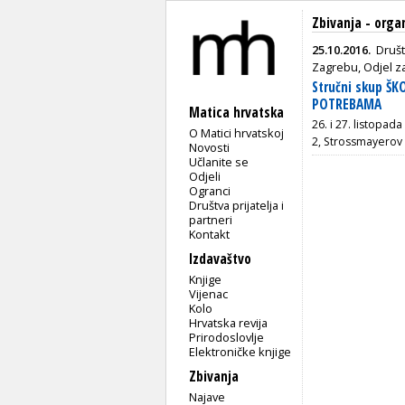
Zbivanja - organ
25.10.2016.
Društ
Zagrebu, Odjel z
Stručni skup 
POTREBAMA
Matica hrvatska
26. i 27. listopad
O Matici hrvatskoj
2, Strossmayerov 
Novosti
Učlanite se
Odjeli
Ogranci
Društva prijatelja i
partneri
Kontakt
Izdavaštvo
Knjige
Vijenac
Kolo
Hrvatska revija
Prirodoslovlje
Elektroničke knjige
Zbivanja
Najave