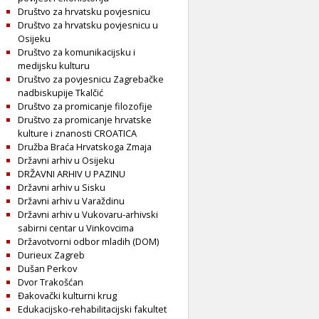
Društvo za hrvatsku povjesnicu
Društvo za hrvatsku povjesnicu u
Osijeku
Društvo za komunikacijsku i
medijsku kulturu
Društvo za povjesnicu Zagrebačke
nadbiskupije Tkalčić
Društvo za promicanje filozofije
Društvo za promicanje hrvatske
kulture i znanosti CROATICA
Družba Braća Hrvatskoga Zmaja
Državni arhiv u Osijeku
DRŽAVNI ARHIV U PAZINU
Državni arhiv u Sisku
Državni arhiv u Varaždinu
Državni arhiv u Vukovaru-arhivski
sabirni centar u Vinkovcima
Državotvorni odbor mladih (DOM)
Durieux Zagreb
Dušan Perkov
Dvor Trakošćan
Đakovački kulturni krug
Edukacijsko-rehabilitacijski fakultet