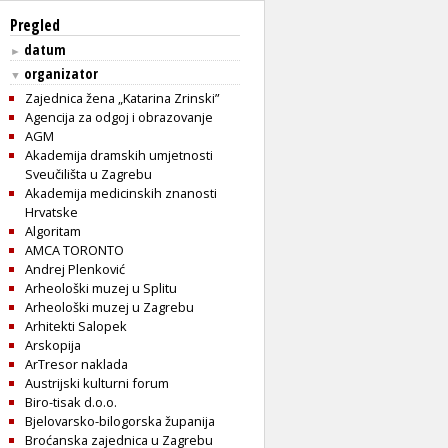
Pregled
datum
►
organizator
▼
Zajednica žena „Katarina Zrinski”
Agencija za odgoj i obrazovanje
AGM
Akademija dramskih umjetnosti
Sveučilišta u Zagrebu
Akademija medicinskih znanosti
Hrvatske
Algoritam
AMCA TORONTO
Andrej Plenković
Arheološki muzej u Splitu
Arheološki muzej u Zagrebu
Arhitekti Salopek
Arskopija
ArTresor naklada
Austrijski kulturni forum
Biro-tisak d.o.o.
Bjelovarsko-bilogorska županija
Broćanska zajednica u Zagrebu