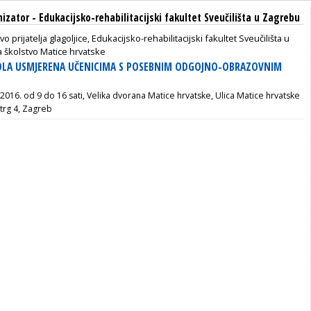
izator - Edukacijsko-rehabilitacijski fakultet Sveučilišta u Zagrebu
vo prijatelja glagoljice, Edukacijsko-rehabilitacijski fakultet Sveučilišta u
a školstvo Matice hrvatske
ŠKOLA USMJERENA UČENICIMA S POSEBNIM ODGOJNO-OBRAZOVNIM
a 2016. od 9 do 16 sati, Velika dvorana Matice hrvatske, Ulica Matice hrvatske
trg 4, Zagreb