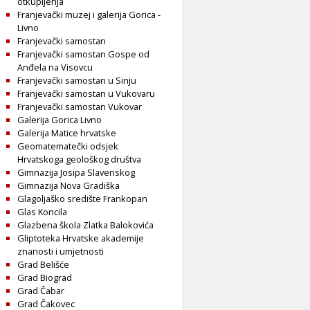
otkupljenja
Franjevački muzej i galerija Gorica -
Livno
Franjevački samostan
Franjevački samostan Gospe od
Anđela na Visovcu
Franjevački samostan u Sinju
Franjevački samostan u Vukovaru
Franjevački samostan Vukovar
Galerija Gorica Livno
Galerija Matice hrvatske
Geomatematečki odsjek
Hrvatskoga geološkog društva
Gimnazija Josipa Slavenskog
Gimnazija Nova Gradiška
Glagoljaško središte Frankopan
Glas Koncila
Glazbena škola Zlatka Balokovića
Gliptoteka Hrvatske akademije
znanosti i umjetnosti
Grad Belišće
Grad Biograd
Grad Čabar
Grad Čakovec