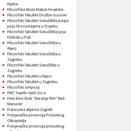
Rijeka
Filozofska škola Matice hrvatske
Filozofski fakultet Družbe Isusove
Filozofski fakultet Sveučilišta Josipa
Jurja Strossmayera u Osijeku
Filozofski fakultet Sveučilišta Jurja
Dobrile u Puli
Filozofski fakultet Sveučilišta u
Rijeci
Filozofski fakultet Sveučilišta u
Zagrebu
Filozofski fakultet Sveučilšta u
Zagrebu
Filozofski fakultet u Rijeci
Filozofski fakultet u Zagrebu
Filozofski simpozij
FMC Svjetlo riječi d.o.o.
Foto-kino klub "Baranja-film" Beli
Manastir
Francuska alijansa Zagreb
Franjevačka provincija Presvetog
Otkupitelja
Franjevačka provincija presvetog