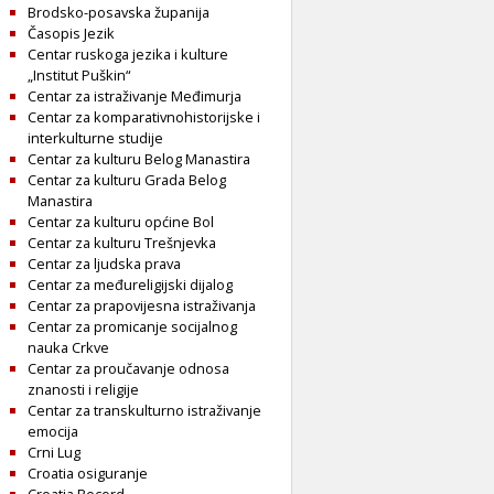
Brodsko-posavska županija
Časopis Jezik
Centar ruskoga jezika i kulture
„Institut Puškin“
Centar za istraživanje Međimurja
Centar za komparativnohistorijske i
interkulturne studije
Centar za kulturu Belog Manastira
Centar za kulturu Grada Belog
Manastira
Centar za kulturu općine Bol
Centar za kulturu Trešnjevka
Centar za ljudska prava
Centar za međureligijski dijalog
Centar za prapovijesna istraživanja
Centar za promicanje socijalnog
nauka Crkve
Centar za proučavanje odnosa
znanosti i religije
Centar za transkulturno istraživanje
emocija
Crni Lug
Croatia osiguranje