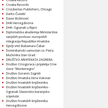
Croatia Record
Croatia Records
CroLibertas Publishers, Chicago
Darko Čuvidić
Davor Božinović
DHK Herceg-Bosna
DHK- Ogranak u Rijeci
Diplomatska akademija Ministarstva
vanjskih poslova i europskih
integracija Republike Hrvatske
Dječji vrtić Bubamara Čabar
Dominikanski samostan sv. Petra
Mučenika Stari Grad
DRUŠTVO ARHITEKATA ZAGREBA
Društvo Crnogoraca i prijatelja Crne
Gore "Montenegro"
Društvo Goranin Zagreb
Društvo Hrvatska žena Vukovar
Društvo hrvatskih književnika
Društvo hrvatskih književnika -
Ogranak Slavonsko-baranjsko-
srijemski
Društvo hrvatskih književnika
Herceg-Bosne