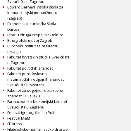
Sveučilišta u Zagrebu
Edward Bernays Visoka škola za
komunikacijski menadžment
(Zagreb)
Ekonomska i turistička škola
Daruvar
Etno - Udruga Prepelin'c Delnice
Etnografski muzej Zagreb
Europski institut za realitetnu
terapiju
Fakultet hrvatskih studija Sveučilišta
u Zagrebu
Fakultet političkih znanosti
Fakultet prirodoslovno-
matematičkih i odgojnih znanosti
Sveučilišta u Mostaru
Fakultet za odgojne i obrazovne
znanosti u Osijeku
Farmaceutsko-biokemijski fakultet
Sveučilišta u Zagrebu
Festival igranog filma u Puli
Festival M&M
FF press
Filatelističko-numizmatičko društvo