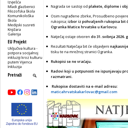
Izvješća
Nagrada se sastoji od
plakete, diplome i ob
Mladi glazbenici
Filozofska škola
Komunikološka
Osim nagrađene zbirke, Prosudbeno povjerens
škola
rukopisa;
izbor iz pohvaljenih rukopisa bit 
Medijski susreti
Ogranka Matice hrvatske u Karlovcu
.
Knjižara
Galerija
Natječaj ostaje otvoren
do 31. svibnja 2026. 
EU Projekt
Rezultati Natječaja bit će objavljeni
najkasnije
Uključiva kultura -
tisku te na mrežnoj stranici Ogranka.
potpora socijalnoj
inkluziji kroz kulturu
Rukopisi se ne vraćaju.
putem Vijenca
Inkluzija
Radovi koji u potpunosti ne ispunjavaju pro
razmatrani.
Rukopise dostaviti na e-mail adresu:
maticahrvatskakarlovac@gmail.com