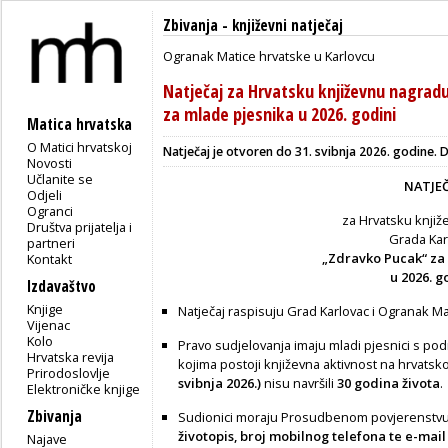
Zbivanja
-
književni natječaj
Ogranak Matice hrvatske u Karlovcu
Natječaj za Hrvatsku književnu nagrad
za mlade pjesnika u 2026. godini
Matica hrvatska
O Matici hrvatskoj
Natječaj je otvoren do 31. svibnja 2026. godine. De
Novosti
Učlanite se
NATJEČ
Odjeli
Ogranci
za Hrvatsku knji
Društva prijatelja i
Grada Kar
partneri
„Zdravko Pucak“ za
Kontakt
u 2026. g
Izdavaštvo
Knjige
Natječaj raspisuju Grad Karlovac i Ogranak Ma
Vijenac
Kolo
Pravo sudjelovanja imaju mladi pjesnici s pod
Hrvatska revija
kojima postoji književna aktivnost na hrvatsko
Prirodoslovlje
svibnja 2026.)
nisu navršili
30 godina života
.
Elektroničke knjige
Zbivanja
Sudionici moraju Prosudbenom povjerenstvu
životopis, broj mobilnog telefona te e-mai
Najave