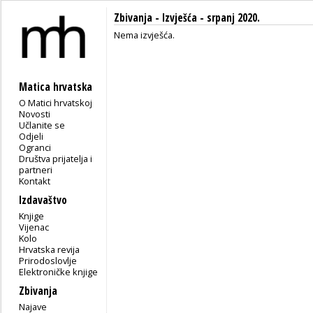
Zbivanja -
Izvješća
- srpanj 2020.
Nema izvješća.
Matica hrvatska
O Matici hrvatskoj
Novosti
Učlanite se
Odjeli
Ogranci
Društva prijatelja i
partneri
Kontakt
Izdavaštvo
Knjige
Vijenac
Kolo
Hrvatska revija
Prirodoslovlje
Elektroničke knjige
Zbivanja
Najave