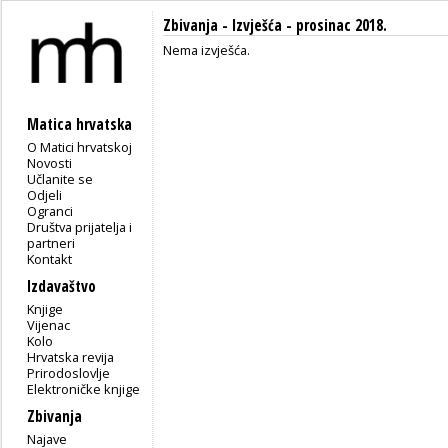
Zbivanja -
Izvješća
- prosinac 2018.
Nema izvješća.
Matica hrvatska
O Matici hrvatskoj
Novosti
Učlanite se
Odjeli
Ogranci
Društva prijatelja i
partneri
Kontakt
Izdavaštvo
Knjige
Vijenac
Kolo
Hrvatska revija
Prirodoslovlje
Elektroničke knjige
Zbivanja
Najave