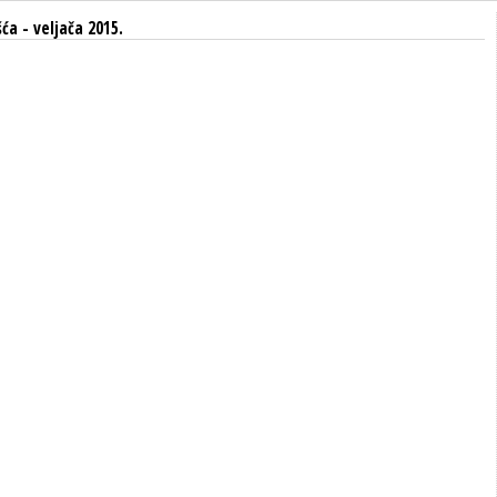
šća
- veljača 2015.