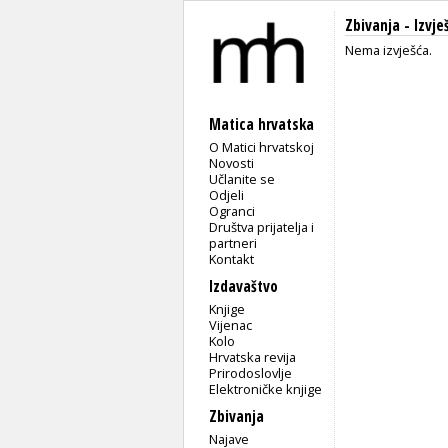
Zbivanja -
Izvje
Nema izvješća.
Matica hrvatska
O Matici hrvatskoj
Novosti
Učlanite se
Odjeli
Ogranci
Društva prijatelja i
partneri
Kontakt
Izdavaštvo
Knjige
Vijenac
Kolo
Hrvatska revija
Prirodoslovlje
Elektroničke knjige
Zbivanja
Najave