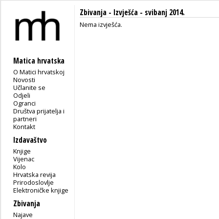
Zbivanja -
Izvješća
- svibanj 2014.
Nema izvješća.
Matica hrvatska
O Matici hrvatskoj
Novosti
Učlanite se
Odjeli
Ogranci
Društva prijatelja i
partneri
Kontakt
Izdavaštvo
Knjige
Vijenac
Kolo
Hrvatska revija
Prirodoslovlje
Elektroničke knjige
Zbivanja
Najave