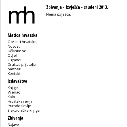
Zbivanja -
Izvješća
- studeni 2013.
Nema izvješća.
Matica hrvatska
O Matici hrvatskoj
Novosti
Učlanite se
Odjeli
Ogranci
Društva prijatelja i
partneri
Kontakt
Izdavaštvo
Knjige
Vijenac
Kolo
Hrvatska revija
Prirodoslovlje
Elektroničke knjige
Zbivanja
Najave