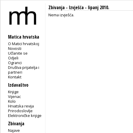
Zbivanja -
Izvješća
- lipanj 2010.
Nema izvješća.
Matica hrvatska
O Matici hrvatskoj
Novosti
Učlanite se
Odjeli
Ogranci
Društva prijatelja i
partneri
Kontakt
Izdavaštvo
Knjige
Vijenac
Kolo
Hrvatska revija
Prirodoslovlje
Elektroničke knjige
Zbivanja
Najave