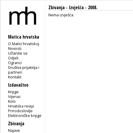
Zbivanja -
Izvješća
- 2008.
Nema izvješća.
Matica hrvatska
O Matici hrvatskoj
Novosti
Učlanite se
Odjeli
Ogranci
Društva prijatelja i
partneri
Kontakt
Izdavaštvo
Knjige
Vijenac
Kolo
Hrvatska revija
Prirodoslovlje
Elektroničke knjige
Zbivanja
Najave