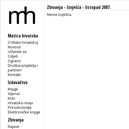
Zbivanja -
Izvješća
- listopad 2007.
Nema izvješća.
Matica hrvatska
O Matici hrvatskoj
Novosti
Učlanite se
Odjeli
Ogranci
Društva prijatelja i
partneri
Kontakt
Izdavaštvo
Knjige
Vijenac
Kolo
Hrvatska revija
Prirodoslovlje
Elektroničke knjige
Zbivanja
Najave