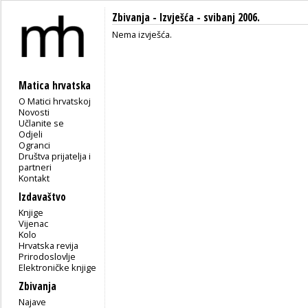
Zbivanja -
Izvješća
- svibanj 2006.
Nema izvješća.
Matica hrvatska
O Matici hrvatskoj
Novosti
Učlanite se
Odjeli
Ogranci
Društva prijatelja i
partneri
Kontakt
Izdavaštvo
Knjige
Vijenac
Kolo
Hrvatska revija
Prirodoslovlje
Elektroničke knjige
Zbivanja
Najave