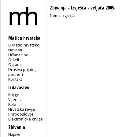
Zbivanja -
Izvješća
- veljača 2005.
Nema izvješća.
Matica hrvatska
O Matici hrvatskoj
Novosti
Učlanite se
Odjeli
Ogranci
Društva prijatelja i
partneri
Kontakt
Izdavaštvo
Knjige
Vijenac
Kolo
Hrvatska revija
Prirodoslovlje
Elektroničke knjige
Zbivanja
Najave