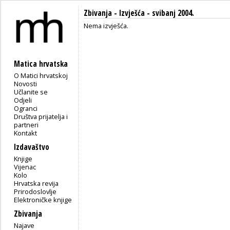
Zbivanja -
Izvješća
- svibanj 2004.
Nema izvješća.
Matica hrvatska
O Matici hrvatskoj
Novosti
Učlanite se
Odjeli
Ogranci
Društva prijatelja i
partneri
Kontakt
Izdavaštvo
Knjige
Vijenac
Kolo
Hrvatska revija
Prirodoslovlje
Elektroničke knjige
Zbivanja
Najave