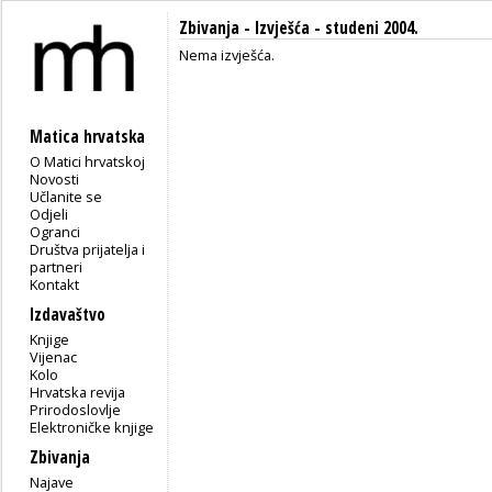
Zbivanja -
Izvješća
- studeni 2004.
Nema izvješća.
Matica hrvatska
O Matici hrvatskoj
Novosti
Učlanite se
Odjeli
Ogranci
Društva prijatelja i
partneri
Kontakt
Izdavaštvo
Knjige
Vijenac
Kolo
Hrvatska revija
Prirodoslovlje
Elektroničke knjige
Zbivanja
Najave