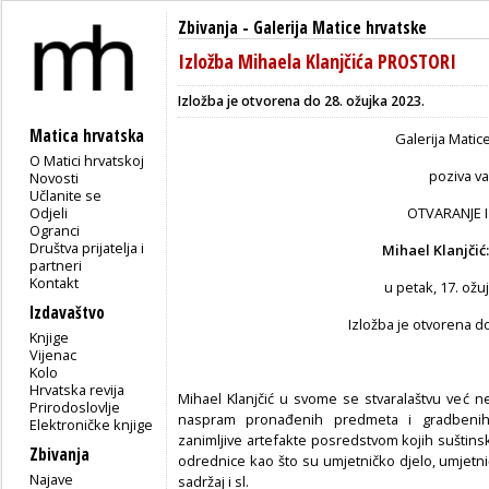
Zbivanja
-
Galerija Matice hrvatske
Izložba Mihaela Klanjčića PROSTORI
Izložba je otvorena do 28. ožujka 2023.
Matica hrvatska
Galerija Matic
O Matici hrvatskoj
poziva v
Novosti
Učlanite se
Odjeli
OTVARANJE 
Ogranci
Društva prijatelja i
Mihael Klanjči
partneri
Kontakt
u petak, 17. ožuj
Izdavaštvo
Izložba je otvorena do
Knjige
Vijenac
Kolo
Hrvatska revija
Mihael Klanjčić u svome se stvaralaštvu već n
Prirodoslovlje
naspram pronađenih predmeta i gradbenih m
Elektroničke knjige
zanimljive artefakte posredstvom kojih suštins
Zbivanja
odrednice kao što su umjetničko djelo, umjetnič
Najave
sadržaj i sl.