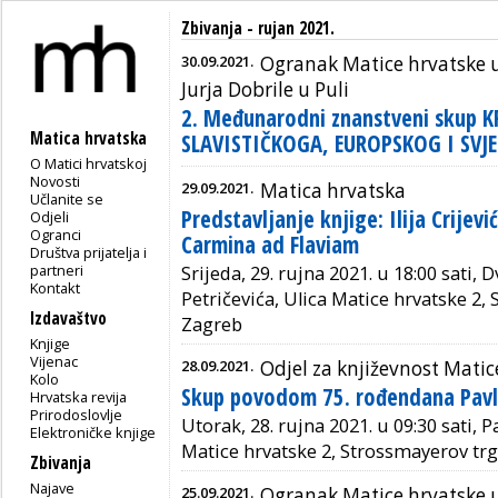
Zbivanja - rujan 2021.
30.09.2021.
Ogranak Matice hrvatske u 
Jurja Dobrile u Puli
2. Međunarodni znanstveni skup 
Matica hrvatska
SLAVISTIČKOGA, EUROPSKOG I SVJ
O Matici hrvatskoj
Novosti
29.09.2021.
Matica hrvatska
Učlanite se
Predstavljanje knjige: Ilija Crijevi
Odjeli
Ogranci
Carmina ad Flaviam
Društva prijatelja i
partneri
Srijeda, 29. rujna 2021. u 18:00 sati, 
Kontakt
Petričevića, Ulica Matice hrvatske 2,
Izdavaštvo
Zagreb
Knjige
Vijenac
28.09.2021.
Odjel za književnost Matic
Kolo
Skup povodom 75. rođendana Pavla
Hrvatska revija
Prirodoslovlje
Utorak, 28. rujna 2021. u 09:30 sati, 
Elektroničke knjige
Matice hrvatske 2, Strossmayerov trg
Zbivanja
Najave
25.09.2021.
Ogranak Matice hrvatske u 