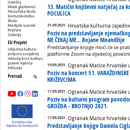
Izvješća
13. Matičin književni natječaj za 
Mladi glazbenici
Filozofska škola
POCULICA
Komunikološka
škola
21.09.2021.
Hrvatska kulturna zajedn
Medijski susreti
Knjižara
Poziv na predstavljanje njemačkog
Galerija
NE ČEKAJ ME... Bojane Meandžije
EU Projekt
Predstavljanje knjige moći će se prat
Uključiva kultura -
platforme Zoom na sljedećoj povezni
potpora socijalnoj
inkluziji kroz kulturu
putem Vijenca
19.09.2021.
Ogranak Matice hrvatske 
Inkluzija
Poziv na koncert 51. VARAŽDINSKE
KRIŽEVCIMA
17.09.2021.
Ogranak Matice hrvatske u
Poziv na kulturni program povod
GROŽĐA - BROTNJO 2021.
17.09.2021.
Ogranak Matice hrvatske 
Predstavljanje knjige Daniela Ci