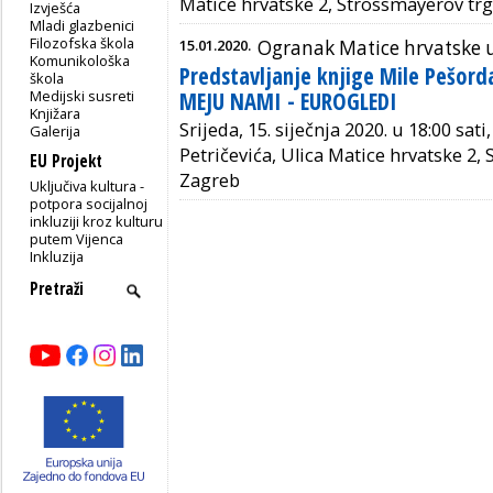
Matice hrvatske 2, Strossmayerov trg
Izvješća
Mladi glazbenici
Filozofska škola
15.01.2020.
Ogranak Matice hrvatske u
Komunikološka
Predstavljanje knjige Mile Pešor
škola
Medijski susreti
MEJU NAMI - EUROGLEDI
Knjižara
Srijeda, 15. siječnja 2020. u 18:00 sat
Galerija
Petričevića, Ulica Matice hrvatske 2,
EU Projekt
Zagreb
Uključiva kultura -
potpora socijalnoj
inkluziji kroz kulturu
putem Vijenca
Inkluzija