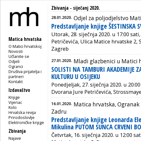
Zbivanja - siječanj 2020.
28.01.2020.
Odjel za poljodjelstvo Mat
Predstavljanje knjige ŠESTINSKA 
Utorak, 28. siječnja 2020. u 17:00 sat
Matica hrvatska
Petričevića, Ulica Matice hrvatske 2,
O Matici hrvatskoj
Zagreb
Novosti
Učlanite se
27.01.2020.
Mladi glazbenici u Matici 
Odjeli
Ogranci
SOLISTI NA TAMBURI AKADEMIJE Z
Društva prijatelja i
KULTURU U OSIJEKU
partneri
Kontakt
Ponedjeljak, 27. siječnja 2020. u 20:00
Izdavaštvo
Dvorana Jure Petričevića, Strossmaye
Knjige
Vijenac
16.01.2020.
Matica hrvatska, Ogranak 
Kolo
Zadru
Hrvatska revija
Prirodoslovlje
Predstavljanje knjige Leonarda Ele
Elektroničke knjige
Mikulina PUTOM SUNCA CRVENI B
Zbivanja
Četvrtak, 16. siječnja 2020. u 12:00 sa
Najave