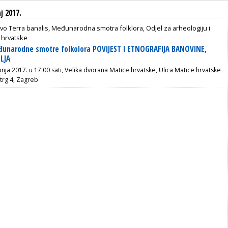
j 2017.
vo Terra banalis, Međunarodna smotra folklora, Odjel za arheologiju i
 hrvatske
eđunarodne smotre folkolora POVIJEST I ETNOGRAFIJA BANOVINE,
LJA
pnja 2017. u 17:00 sati, Velika dvorana Matice hrvatske, Ulica Matice hrvatske
trg 4, Zagreb