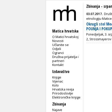
Zbivanja - srpan
03.07.2017.
Društ
etnologiju Matice
Okrugli stol M
POUNJA I POKUP
Matica hrvatska
Ponedjeljak, 3. sr
O Matici hrvatskoj
2, Strossmayerov 
Novosti
Učlanite se
Odjeli
Ogranci
Društva prijatelja i
partneri
Kontakt
Izdavaštvo
Knjige
Vijenac
Kolo
Hrvatska revija
Prirodoslovlje
Elektroničke knjige
Zbivanja
Najave