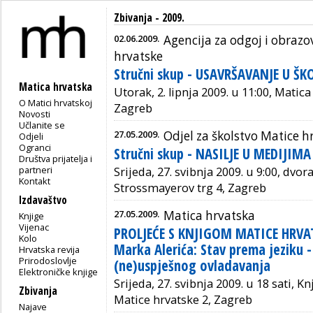
Zbivanja - 2009.
02.06.2009.
Agencija za odgoj i obrazo
hrvatske
Stručni skup - USAVRŠAVANJE U
Matica hrvatska
Utorak, 2. lipnja 2009. u 11:00, Matic
O Matici hrvatskoj
Zagreb
Novosti
Učlanite se
27.05.2009.
Odjel za školstvo Matice h
Odjeli
Ogranci
Stručni skup - NASILJE U MEDIJIMA
Društva prijatelja i
partneri
Srijeda, 27. svibnja 2009. u 9:00, dvo
Kontakt
Strossmayerov trg 4, Zagreb
Izdavaštvo
27.05.2009.
Matica hrvatska
Knjige
Vijenac
PROLJEĆE S KNJIGOM MATICE HRVAT
Kolo
Marka Alerića: Stav prema jeziku 
Hrvatska revija
Prirodoslovlje
(ne)uspješnog ovladavanja
Elektroničke knjige
Srijeda, 27. svibnja 2009. u 18 sati, K
Zbivanja
Matice hrvatske 2, Zagreb
Najave