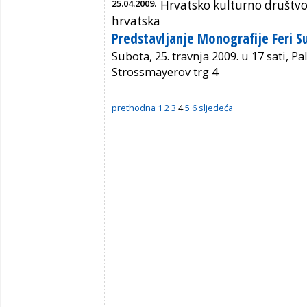
25.04.2009.
Hrvatsko kulturno društvo
hrvatska
Predstavljanje Monografije Feri Su
Subota, 25. travnja 2009. u 17 sati, P
Strossmayerov trg 4
prethodna
1
2
3
4
5
6
sljedeća