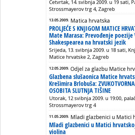
Četvrtak, 14. svibnja 2009. u 19 sati, 
Strossmayerov trg 4, Zagreb
13.05.2009.
Matica hrvatska
PROLJEĆE S KNJIGOM MATICE HRVAT
Mate Marasa: Prevođenje poezije 
Shakespearea na hrvatski jezik
Srijeda, 13. svibnja 2009. u 18 sati, K
Matice hrvatske 2, Zagreb
12.05.2009.
Odjel za glazbu Matice hr
Glazbena slušaonica Matice hrvats
Krešimira Brlobuša: ZVUKOTVORNA
OSOBITA SLUTNJA TIŠINE
Utorak, 12 svibnja 2009. u 19:00, pala
Strossmayerov trg 4
11.05.2009.
Mladi glazbenici u Matici 
Mladi glazbenici u Matici hrvatsko
violina