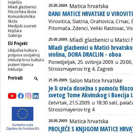
Izvješća
25.05.2009.
Matica hrvatska
Mladi glazbenici
Filozofska škola
DANI MATICE HRVATSKE U VIROVIT
Komunikološka
Virovitica, Slatina, Orahovica, Crnac,
škola
Medijski susreti
Pitomača, Zdenci, Veliki Rastovac, Vo
Knjižara
Galerija
25.05.2009.
Mladi glazbenici u Matici 
EU Projekt
Mladi glazbenici u Matici hrvatsk
Uključiva kultura -
violina, DORA DRACLIN - oboa
potpora socijalnoj
inkluziji kroz kulturu
Ponedjeljak, 25. svibnja 2009. u 20:00
putem Vijenca
Strossmayerov trg 4, Zagreb
Inkluzija
21.05.2009.
Salon Matice hrvatske
Je li sreća dosežna s pomoću filoz
svetog Tome Akvinskog i Boecija i
četvrtak, 21.5.2009. u 18:30 sati, pala
Strossmayerov trg 4
20.05.2009.
Matica hrvatska
PROLJEĆE S KNJIGOM MATICE HRVAT