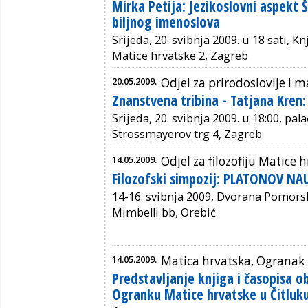
Mirka Petija: Jezikoslovni aspekt
biljnog imenoslova
Srijeda, 20. svibnja 2009. u 18 sati, K
Matice hrvatske 2, Zagreb
20.05.2009.
Odjel za prirodoslovlje i
Znanstvena tribina - Tatjana Kren
Srijeda, 20. svibnja 2009. u 18:00, pal
Strossmayerov trg 4, Zagreb
14.05.2009.
Odjel za filozofiju Matice 
Filozofski simpozij: PLATONOV NA
14-16. svibnja 2009, Dvorana Pomor
Mimbelli bb, Orebić
14.05.2009.
Matica hrvatska, Ogranak 
Predstavljanje knjiga i časopisa ob
Ogranku Matice hrvatske u Čitluk