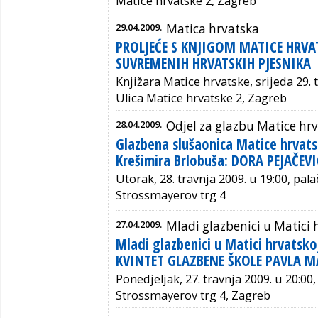
Matice hrvatske 2, Zagreb
29.04.2009.
Matica hrvatska
PROLJEĆE S KNJIGOM MATICE HRVAT
SUVREMENIH HRVATSKIH PJESNIKA
Knjižara Matice hrvatske, srijeda 29. t
Ulica Matice hrvatske 2, Zagreb
28.04.2009.
Odjel za glazbu Matice hr
Glazbena slušaonica Matice hrvats
Krešimira Brlobuša: DORA PEJAČEVI
Utorak, 28. travnja 2009. u 19:00, pal
Strossmayerov trg 4
27.04.2009.
Mladi glazbenici u Matici 
Mladi glazbenici u Matici hrvatsk
KVINTET GLAZBENE ŠKOLE PAVLA 
Ponedjeljak, 27. travnja 2009. u 20:00
Strossmayerov trg 4, Zagreb