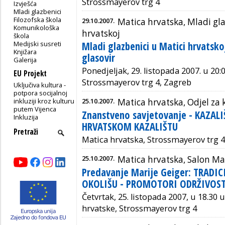
Strossmayerov trg 4
Izvješća
Mladi glazbenici
Filozofska škola
29.10.2007.
Matica hrvatska, Mladi gla
Komunikološka
hrvatskoj
škola
Medijski susreti
Mladi glazbenici u Matici hrvatsko
Knjižara
glasovir
Galerija
Ponedjeljak, 29. listopada 2007. u 20:
EU Projekt
Strossmayerov trg 4, Zagreb
Uključiva kultura -
potpora socijalnoj
inkluziji kroz kulturu
25.10.2007.
Matica hrvatska, Odjel za k
putem Vijenca
Znanstveno savjetovanje - KAZA
Inkluzija
HRVATSKOM KAZALIŠTU
Matica hrvatska, Strossmayerov trg 4,
25.10.2007.
Matica hrvatska, Salon Ma
Predavanje Marije Geiger: TRADI
OKOLIŠU - PROMOTORI ODRŽIVOST
Četvrtak, 25. listopada 2007, u 18.30
hrvatske, Strossmayerov trg 4