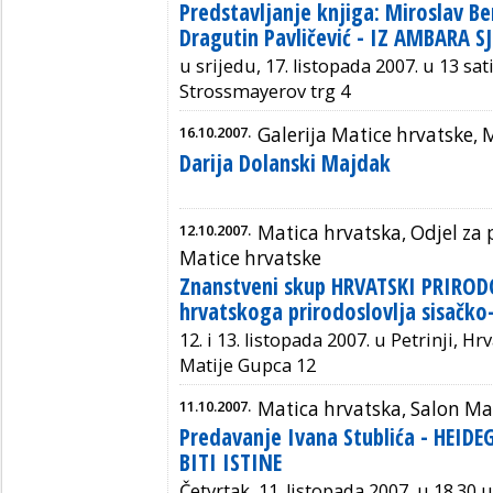
Predstavljanje knjiga: Miroslav B
Dragutin Pavličević - IZ AMBARA 
u srijedu, 17. listopada 2007. u 13 sat
Strossmayerov trg 4
16.10.2007.
Galerija Matice hrvatske, 
Darija Dolanski Majdak
12.10.2007.
Matica hrvatska, Odjel za 
Matice hrvatske
Znanstveni skup HRVATSKI PRIRODO
hrvatskoga prirodoslovlja sisačko
12. i 13. listopada 2007. u Petrinji, H
Matije Gupca 12
11.10.2007.
Matica hrvatska, Salon Ma
Predavanje Ivana Stublića - HEI
BITI ISTINE
Četvrtak, 11. listopada 2007, u 18.30