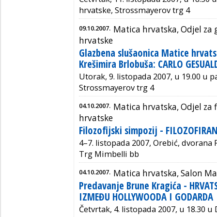
hrvatske, Strossmayerov trg 4
09.10.2007.
Matica hrvatska, Odjel za
hrvatske
Glazbena slušaonica Matice hrvats
Krešimira Brlobuša: CARLO GESUAL
Utorak, 9. listopada 2007, u 19.00 u p
Strossmayerov trg 4
04.10.2007.
Matica hrvatska, Odjel za f
hrvatske
Filozofijski simpozij - FILOZOFIRA
4–7. listopada 2007, Orebić, dvoran
Trg Mimbelli bb
04.10.2007.
Matica hrvatska, Salon Ma
Predavanje Brune Kragića - HRVAT
IZMEĐU HOLLYWOODA I GODARDA
Četvrtak, 4. listopada 2007, u 18.30 u