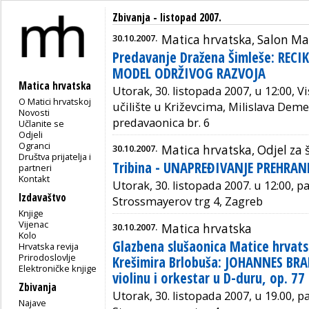
Zbivanja - listopad 2007.
30.10.2007.
Matica hrvatska, Salon Ma
Predavanje Dražena Šimleše: REC
MODEL ODRŽIVOG RAZVOJA
Matica hrvatska
Utorak, 30. listopada 2007, u 12:00,
O Matici hrvatskoj
učilište u Križevcima, Milislava Demer
Novosti
predavaonica br. 6
Učlanite se
Odjeli
Ogranci
30.10.2007.
Matica hrvatska, Odjel za 
Društva prijatelja i
Tribina - UNAPREĐIVANJE PREHRAN
partneri
Kontakt
Utorak, 30. listopada 2007. u 12:00, p
Izdavaštvo
Strossmayerov trg 4, Zagreb
Knjige
Vijenac
30.10.2007.
Matica hrvatska
Kolo
Glazbena slušaonica Matice hrvats
Hrvatska revija
Prirodoslovlje
Krešimira Brlobuša: JOHANNES BRA
Elektroničke knjige
violinu i orkestar u D-duru, op. 77
Zbivanja
Utorak, 30. listopada 2007, u 19.00, p
Najave