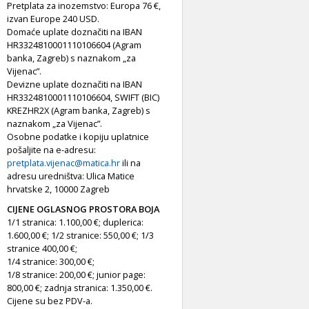
Pretplata za inozemstvo: Europa 76 €,
izvan Europe 240 USD.
Domaće uplate doznačiti na IBAN
HR3324810001110106604 (Agram
banka, Zagreb) s naznakom „za
Vijenac”.
Devizne uplate doznačiti na IBAN
HR3324810001110106604, SWIFT (BIC)
KREZHR2X (Agram banka, Zagreb) s
naznakom „za Vijenac”.
Osobne podatke i kopiju uplatnice
pošaljite na e-adresu:
pretplata.vijenac@matica.hr
ili na
adresu uredništva: Ulica Matice
hrvatske 2, 10000 Zagreb
CIJENE OGLASNOG PROSTORA BOJA
1/1 stranica: 1.100,00 €; duplerica:
1.600,00 €; 1/2 stranice: 550,00 €; 1/3
stranice 400,00 €;
1/4 stranice: 300,00 €;
1/8 stranice: 200,00 €; junior page:
800,00 €; zadnja stranica: 1.350,00 €.
Cijene su bez PDV-a.