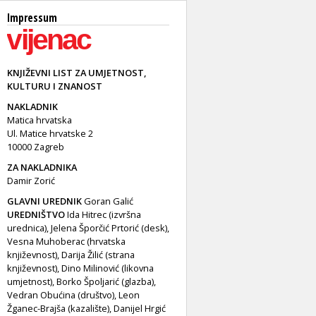
Impressum
KNJIŽEVNI LIST ZA UMJETNOST,
KULTURU I ZNANOST
NAKLADNIK
Matica hrvatska
Ul. Matice hrvatske 2
10000 Zagreb
ZA NAKLADNIKA
Damir Zorić
GLAVNI UREDNIK
Goran Galić
UREDNIŠTVO
Ida Hitrec (izvršna
urednica), Jelena Šporčić Prtorić (desk),
Vesna Muhoberac (hrvatska
književnost), Darija Žilić (strana
književnost), Dino Milinović (likovna
umjetnost), Borko Špoljarić (glazba),
Vedran Obućina (društvo), Leon
Žganec-Brajša (kazalište), Danijel Hrgić