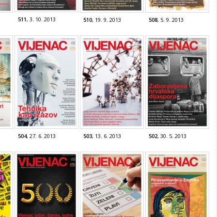
511
, 3. 10. 2013
510
, 19. 9. 2013
508
, 5. 9. 2013
504
, 27. 6. 2013
503
, 13. 6. 2013
502
, 30. 5. 2013