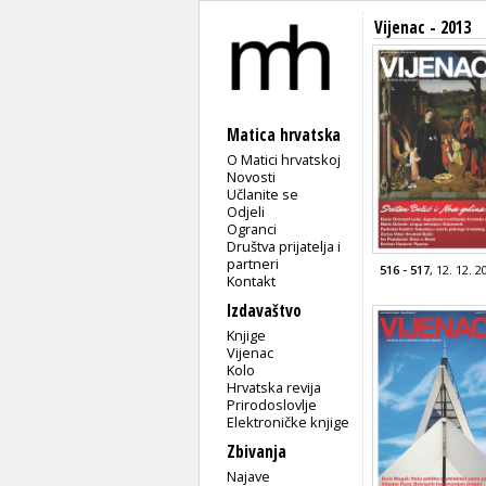
Vijenac - 2013
Matica hrvatska
O Matici hrvatskoj
Novosti
Učlanite se
Odjeli
Ogranci
Društva prijatelja i
partneri
516 - 517
, 12. 12. 2
Kontakt
Izdavaštvo
Knjige
Vijenac
Kolo
Hrvatska revija
Prirodoslovlje
Elektroničke knjige
Zbivanja
Najave