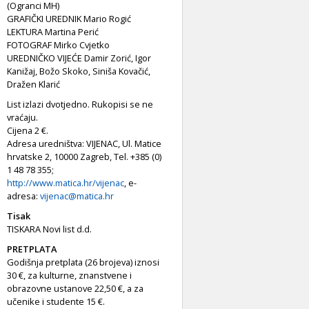
(Ogranci MH)
GRAFIČKI UREDNIK Mario Rogić
LEKTURA Martina Perić
FOTOGRAF Mirko Cvjetko
UREDNIČKO VIJEĆE Damir Zorić, Igor
Kanižaj, Božo Skoko, Siniša Kovačić,
Dražen Klarić
List izlazi dvotjedno. Rukopisi se ne
vraćaju.
Cijena 2 €.
Adresa uredništva: VIJENAC, Ul. Matice
hrvatske 2, 10000 Zagreb, Tel. +385 (0)
1 48 78 355;
http://www.matica.hr/vijenac
, e-
adresa:
vijenac@matica.hr
Tisak
TISKARA Novi list d.d.
PRETPLATA
Godišnja pretplata (26 brojeva) iznosi
30 €, za kulturne, znanstvene i
obrazovne ustanove 22,50 €, a za
učenike i studente 15 €.