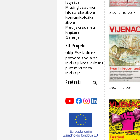
Izvješća
Mladi glazbenici
Filozofska škola
512
, 17. 10. 2013
Komunikološka
škola
Medijski susreti
Knjižara
Galerija
EU Projekt
Uključiva kultura -
potpora socijalnoj
inkluziji kroz kulturu
putem Vijenca
Inkluzija
505
, 11. 7. 2013