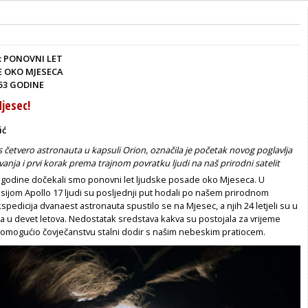
R: PONOVNI LET
E OKO MJESECA
53 GODINE
jesec!
ić
, s četvero astronauta u kapsuli Orion, označila je početak novog poglavlja
ivanja i prvi korak prema trajnom povratku ljudi na naš prirodni satelit
 godine dočekali smo ponovni let ljudske posade oko Mjeseca. U
sijom Apollo 17 ljudi su posljednji put hodali po našem prirodnom
kspedicija dvanaest astronauta spustilo se na Mjesec, a njih 24 letjeli su u
a u devet letova. Nedostatak sredstava kakva su postojala za vrijeme
e omogućio čovječanstvu stalni dodir s našim nebeskim pratiocem.