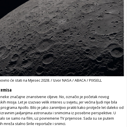
ovno će stati na Mjesec 2028. / Izvor NASA / ABACA / PIXSELL
temisa
o neke značajne znanstvene ciljeve. No, označio je početak novog
ih misija. Let je izazvao velik interes u svijetu, jer većina ljudi nije bila
programa Apollo. Bilo je jako zanimljivo pratiti kako protječe let daleko od
 izravnim javljanjima astronauta i snimcima iz posebne perspektive. U
alo se samo na film, uz povremene TV prijenose. Sada su se putem
h mreža stalno širile reportaže i snimci.