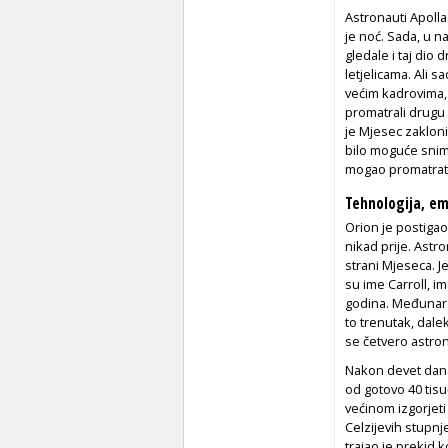
Astronauti Apolla
je noć. Sada, u naj
gledale i taj dio
letjelicama. Ali 
većim kadrovima,
promatrali drugu 
je Mjesec zakloni
bilo moguće snim
mogao promatrati 
Tehnologija, em
Orion je postiga
nikad prije. Astr
strani Mjeseca. Je
su ime Carroll, i
godina. Međunaro
to trenutak, dale
se četvero astron
Nakon devet dana 
od gotovo 40 tis
većinom izgorjeti
Celzijevih stupnj
trajao je prekid