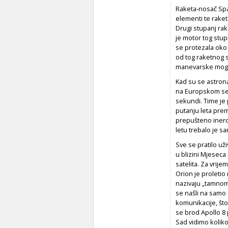
Raketa-nosač Spa
elementi te raket
Drugi stupanj rak
je motor tog stup
se protezala oko 
od tog raketnog 
manevarske mogu
Kad su se astrona
na Europskom ser
sekundi. Time je 
putanju leta prem
prepušteno inercij
letu trebalo je sa
Sve se pratilo už
u blizini Mjeseca
satelita. Za vrij
Orion je proleti
nazivaju „tamnom 
se našli na samo 
komunikacije, što
se brod Apollo 8 
Sad vidimo koliko