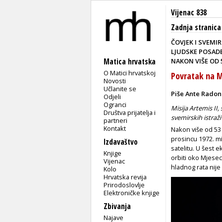
Vijenac 838
Zadnja stranica
ČOVJEK I SVEMI
LJUDSKE POSAD
Matica hrvatska
NAKON VIŠE OD 
O Matici hrvatskoj
Povratak na M
Novosti
Učlanite se
Piše Ante Radon
Odjeli
Ogranci
Misija Artemis II
Društva prijatelja i
svemirskih istraž
partneri
Kontakt
Nakon više od 53
prosincu 1972. mi
Izdavaštvo
satelitu. U šest e
Knjige
orbiti oko Mjesec
Vijenac
hladnog rata nij
Kolo
Hrvatska revija
Prirodoslovlje
Elektroničke knjige
Zbivanja
Najave