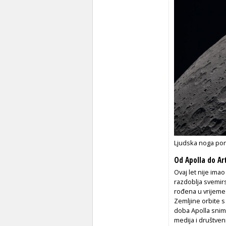
Ljudska noga pon
Od Apolla do Ar
Ovaj let nije ima
razdoblja svemirsk
rođena u vrijeme 
Zemljine orbite s
doba Apolla snim
medija i društveni