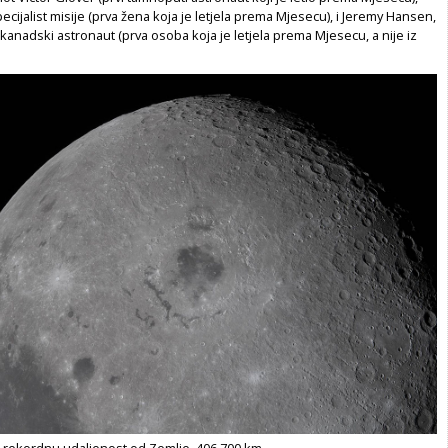
pecijalist misije (prva žena koja je letjela prema Mjesecu), i Jeremy Hansen,
, kanadski astronaut (prva osoba koja je letjela prema Mjesecu, a nije iz
o rekordnu udaljenost od Zemlje, 406.700 km