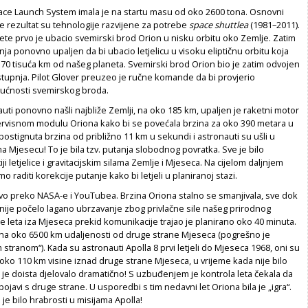
ce Launch System imala je na startu masu od oko 2600 tona. Osnovni
e rezultat su tehnologije razvijene za potrebe
space shuttlea
(1981–2011).
ete prvo je ubacio svemirski brod Orion u nisku orbitu oko Zemlje. Zatim
nja ponovno upaljen da bi ubacio letjelicu u visoku eliptičnu orbitu koja
70 tisuća km od našeg planeta. Svemirski brod Orion bio je zatim odvojen
stupnja. Pilot Glover preuzeo je ručne komande da bi provjerio
ćnosti svemirskog broda.
uti ponovno našli najbliže Zemlji, na oko 185 km, upaljen je raketni motor
visnom modulu Oriona kako bi se povećala brzina za oko 390 metara u
postignuta brzina od približno 11 km u sekundi i astronauti su ušli u
a Mjesecu! To je bila tzv. putanja slobodnog povratka. Sve je bilo
i letjelice i gravitacijskim silama Zemlje i Mjeseca. Na cijelom daljnjem
mo raditi korekcije putanje kako bi letjeli u planiranoj stazi.
ivo preko NASA-e i YouTubea. Brzina Oriona stalno se smanjivala, sve dok
 nije počelo lagano ubrzavanje zbog privlačne sile našeg prirodnog
eme leta iza Mjeseca prekid komunikacije trajao je planirano oko 40 minuta.
o na oko 6500 km udaljenosti od druge strane Mjeseca (pogrešno je
stranom“). Kada su astronauti Apolla 8 prvi letjeli do Mjeseca 1968, oni su
oko 110 km visine iznad druge strane Mjeseca, u vrijeme kada nije bilo
 je doista djelovalo dramatično! S uzbuđenjem je kontrola leta čekala da
pojavi s druge strane. U usporedbi s tim nedavni let Oriona bila je „igra“.
 je bilo hrabrosti u misijama Apolla!