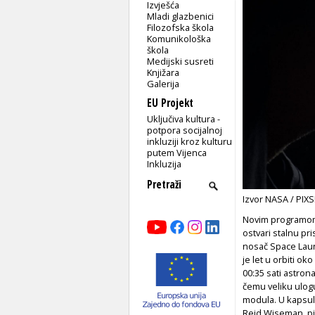
Izvješća
Mladi glazbenici
Filozofska škola
Komunikološka
škola
Medijski susreti
Knjižara
Galerija
EU Projekt
Uključiva kultura -
potpora socijalnoj
inkluziji kroz kulturu
putem Vijenca
Inkluzija
Izvor NASA / PIXS
Novim programom 
ostvari stalnu pri
nosač Space Lau
je let u orbiti ok
00:35 sati astrona
čemu veliku ulogu
modula. U kapsuli
Reid Wiseman, pil