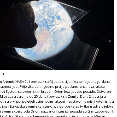
ELL
Artemis NASA želi povratak na Mjesec s ciljem da tamo jednoga dana
sutnost ljudi. Prije više od tri godine prvi je put lansirana nova raketa-
nch System sa svemirskim brodom Orion bez ljudske posade. Ostvaren
o Mjeseca u trajanju od 25 dana i povratak na Zemlju. Dana 2. travnja u
uti su prvi put poletjeli ovim novim raketnim sustavom u misiji Artemis II, u
 ima i Europska svemirska agencija, a europske su tvrtke gradile dijelove
 svemirskog broda Orion, nazvanoj Integrity, posadu su činili zapovjednik
ot Victor Glover (prvi tamnoputi astronaut koji je letio prema Mjesecu),