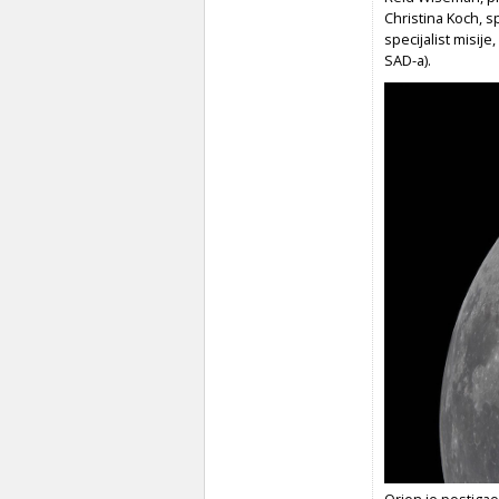
Christina Koch, s
specijalist misije
SAD-a).
Orion je postiga