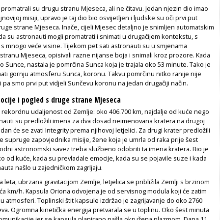
 promatrali su drugu stranu Mjeseca, ali ne čitavu. Jedan njezin dio imao
novijoj misiji, upravo je taj dio bio osvijetljen i ljudske su oči prvi put
 druge strane Mjeseca. Inače, cijeli Mjesec detaljno je snimljen automatskim
sada su astronauti mogli promatrati i snimati u drugačijem kontekstu, s
 s mnogo veće visine. Tijekom pet sati astronauti su u smjenama
stranu Mjeseca, opisivali razne nijanse boja i snimali kroz prozore. Kada
o Sunce, nastala je pomrčina Sunca koja je trajala oko 53 minute. Tako je
ati gornju atmosferu Sunca, koronu. Takvu pomrčinu nitko ranije nije
pa smo prvi put vidjeli Sunčevu koronu na jedan drugačiji način.
ocije i pogled s druge strane Mjeseca
o rekordnu udaljenost od Zemlje: oko 406.700 km, najdalje od kuće nego
onauti su predložili imena za dva dosad neimenovana kratera na drugoj
dan će se zvati Integrity prema njihovoj letjelici. Za drugi krater predložili
me supruge zapovjednika misije, žene koja je umrla od raka prije šest
dni astronomski savez treba službeno odobriti ta imena kratera. Bio je
ko od kuće, kada su prevladale emocije, kada su se pojavile suze i kada
auta našlo u zajedničkom zagrljaju.
leta, ubrzana gravitacijom Zemlje, letjelica se približila Zemlji s brzinom
uća km/h. Kapsula Oriona odvojena je od servisnog modula koji će zatim
 u atmosferi. Toplinski štit kapsule izdržao je zagrijavanje do oko 2760
eva. Ogromna kinetička energija pretvarala se u toplinu. Oko šest minuta
 komunikacije jer se kapsula planirano našla okružena plazmom. Dana 11.