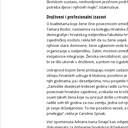
školskom sustavu, nedovoljnom jezičnom podršk
potreba djece i njihovih majki“, istaknula je.
Društveni i profesionalni izazovi
O kvalitetama koje žene čine poveznicom između
Tamara Bodor, nastavnica na kolegiju Hrvatska že
demografije i hrvatskog iseljeništva Fakulteta hr
zajedničkoj osobini, rekla bih da su žene uvijek 
njihove stare domovine; žene uglavnom vode kul
organizacije u iseljeništvu. Zatim, mostovi izme
inicijatorice integracije. Ženska senzibilnost, s
bi se išlo ukorak s društvom, a pritom ne izgubit
Ustrajnost kojom žene pristupaju svojim zadacim
sklopu hrvatskih udruga ili klubova, posebno je
njih godinama, pa i desetljećima, nisu posjetile H
„Zamislite dvadeset-trideset godina raditi za hrv
povezivati hrvatske zajednice, a nikada ne kroči
osam takvih žena koje su prvi put došle u Hrvats
radile svih tih godina za ovu zemlju. Jedna od nji
je svoje državljanstvo. To me posebno veseli, a
privilegija“, rekla je Caroline Spivak.
Već spomenuta Adriana Ivana Smajić kao odvjetn
dokumenata za dobivanje hrvatskog državljanstva