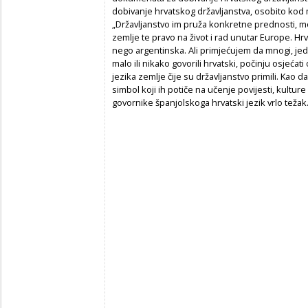
dobivanje hrvatskog državljanstva, osobito kod m
„Državljanstvo im pruža konkretne prednosti, 
zemlje te pravo na život i rad unutar Europe. Hr
nego argentinska. Ali primjećujem da mnogi, je
malo ili nikako govorili hrvatski, počinju osje
jezika zemlje čije su državljanstvo primili. Kao
simbol koji ih potiče na učenje povijesti, kulture i 
govornike španjolskoga hrvatski jezik vrlo težak.