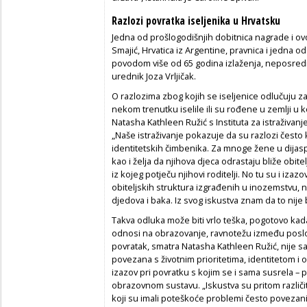
Razlozi povratka iseljenika u Hrvatsku
Jedna od prošlogodišnjih dobitnica nagrade i ovog
Smajić, Hrvatica iz Argentine, pravnica i jedna 
povodom više od 65 godina izlaženja, neposredn
urednik Joza Vrljičak.
O razlozima zbog kojih se iseljenice odlučuju za
nekom trenutku iselile ili su rođene u zemlji u koj
Natasha Kathleen Ružić s Instituta za istraživanje
„Naše istraživanje pokazuje da su razlozi često 
identitetskih čimbenika. Za mnoge žene u dijasp
kao i želja da njihova djeca odrastaju bliže obite
iz kojeg potječu njihovi roditelji. No tu su i izaz
obiteljskih struktura izgrađenih u inozemstvu,
djedova i baka. Iz svog iskustva znam da to nije 
Takva odluka može biti vrlo teška, pogotovo kada 
odnosi na obrazovanje, ravnotežu između poslov
povratak, smatra Natasha Kathleen Ružić, nije
povezana s životnim prioritetima, identitetom i
izazov pri povratku s kojim se i sama susrela –
obrazovnom sustavu. „Iskustva su pritom različi
koji su imali poteškoće problemi često povezan