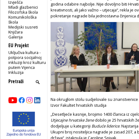
Izvješća
godina odabire najbolje. Nije dovoljno biti Hrvatica
Mladi glazbenici
kreativnosti, ali jako važno – utjecaja“, rekla je 
Filozofska škola
pokretanje nagrade bila jednostavna činjenica da 
Komunikološka
škola
Medijski susreti
Knjižara
Galerija
EU Projekt
Uključiva kultura -
potpora socijalnoj
inkluziji kroz kulturu
putem Vijenca
Inkluzija
Na okruglom stolu sudjelovale su znanstvenice i
Izvor Fakultet hrvatskih studija
„Desetljeće kasnije, brojimo 1400 članica iz cije
Utjecajne hrvatske žene
dobilo je 25 hrvatskih 
dodjeljuje u kategoriji
Buduće liderice
. Najstarij
Ukupni broj nositeljica nagrade je zasad 207, a 
država“, istaknula je Caroline Spivak.