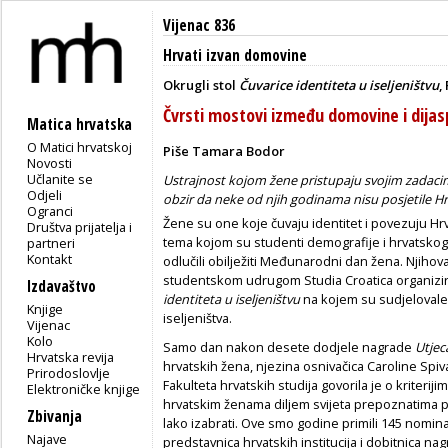
Vijenac 836
Hrvati izvan domovine
Okrugli stol
Čuvarice identiteta u iseljeništvu
,
Čvrsti mostovi između domovine i dijas
Matica hrvatska
O Matici hrvatskoj
Piše Tamara Bodor
Novosti
Učlanite se
Ustrajnost kojom žene pristupaju svojim zadaci
Odjeli
obzir da neke od njih godinama nisu posjetile Hrv
Ogranci
Žene su one koje čuvaju identitet i povezuju Hrva
Društva prijatelja i
tema kojom su studenti demografije i hrvatskog i
partneri
Kontakt
odlučili obilježiti Međunarodni dan žena. Njiho
studentskom udrugom Studia Croatica organiziral
Izdavaštvo
identiteta u iseljeništvu
na kojem su sudjelovale
Knjige
iseljeništva.
Vijenac
Kolo
Samo dan nakon desete dodjele nagrade
Utjec
Hrvatska revija
hrvatskih žena, njezina osnivačica Caroline Spi
Prirodoslovlje
Fakulteta hrvatskih studija govorila je o kriterij
Elektroničke knjige
hrvatskim ženama diljem svijeta prepoznatima po
Zbivanja
lako izabrati. Ove smo godine primili 145 nominaci
Najave
predstavnica hrvatskih institucija i dobitnica na