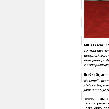
Mitja Ferenc, p
Do sada smo iskop
doprinosi se pov
obavljenog posla,
zločina pokušavaj
Uroš Košir, arh
Na temelju pron
status žrtve, a 
jama simbol je zl
Reprezentativna
Ferenca, povjesni
Košira, objavlje