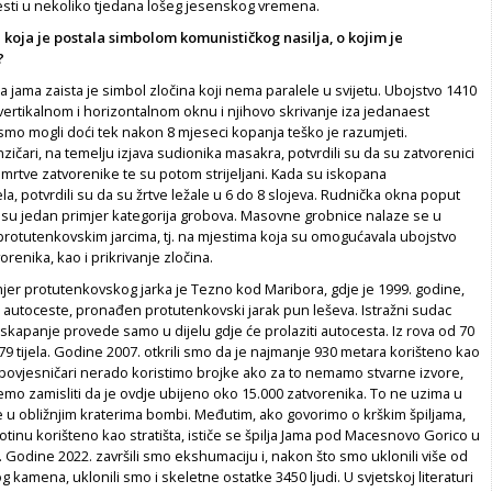
vesti u nekoliko tjedana lošeg jesenskog vremena.
koja je postala simbolom komunističkog nasilja, o kojim je
?
a jama zaista je simbol zločina koji nema paralele u svijetu. Ubojstvo 1410
 vertikalnom i horizontalnom oknu i njihovo skrivanje iza jedanaest
 smo mogli doći tek nakon 8 mjeseci kopanja teško je razumjeti.
enzičari, na temelju izjava sudionika masakra, potvrdili su da su zatvorenici
ć mrtve zatvorenike te su potom strijeljani. Kada su iskopana
la, potvrdili su da su žrtve ležale u 6 do 8 slojeva. Rudnička okna poput
u jedan primjer kategorija grobova. Masovne grobnice nalaze se u
 protutenkovskim jarcima, tj. na mjestima koja su omogućavala ubojstvo
orenika, kao i prikrivanje zločina.
imjer protutenkovskog jarka je Tezno kod Maribora, gdje je 1999. godine,
 autoceste, pronađen protutenkovski jarak pun leševa. Istražni sudac
iskapanje provede samo u dijelu gdje će prolaziti autocesta. Iz rova od 70
9 tijela. Godine 2007. otkrili smo da je najmanje 930 metara korišteno kao
 povjesničari nerado koristimo brojke ako za to nemamo stvarne izvore,
mo zamisliti da je ovdje ubijeno oko 15.000 zatvorenika. To ne uzima u
e u obližnjim kraterima bombi. Međutim, ako govorimo o krškim špiljama,
stotinu korišteno kao stratišta, ističe se špilja Jama pod Macesnovo Gorico u
Godine 2022. završili smo ekshumaciju i, nakon što smo uklonili više od
 kamena, uklonili smo i skeletne ostatke 3450 ljudi. U svjetskoj literaturi