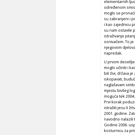
elementarnih ljuds
određenom smislu
moglo se pronaći u
su zabranjeni i 
i kao zajednicu pi
su nam ostavile 
istraživanje pita
osnivačem. To je b
njegovom djelova
napredak.
U prvom desetlje
moglo učiniti i ka
bili živi, država 
iskopavati, buduć
naglašavam simbol
mjestu bivšeg log
moguća tek 2004. 
Prvi korak poduze
istražiti jesu li 
2001. godine. Zat
navodno nalazili 
Godine 2006. uspj
kosturnicu za pri