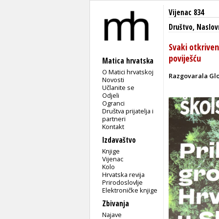
Vijenac 834
Društvo
,
Naslov
Svaki otkrive
poviješću
Matica hrvatska
O Matici hrvatskoj
Razgovarala Glo
Novosti
Učlanite se
Odjeli
Ogranci
Društva prijatelja i
partneri
Kontakt
Izdavaštvo
Knjige
Vijenac
Kolo
Hrvatska revija
Prirodoslovlje
Elektroničke knjige
Zbivanja
Najave