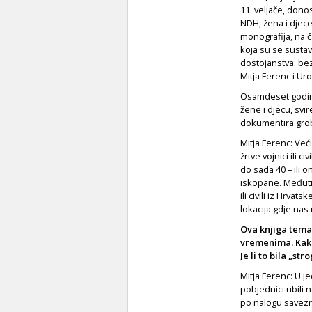
11. veljače, dono
NDH, žena i djec
monografija, na č
koja su se sustav
dostojanstva: be
Mitja Ferenc i Uro
Osamdeset godina 
žene i djecu, svir
dokumentira grobi
Mitja Ferenc: Već
žrtve vojnici ili c
do sada 40 – ili 
iskopane. Međuti
ili civili iz Hrvat
lokacija gdje nas
Ova knjiga tema
vremenima. Kako
Je li to bila „s
Mitja Ferenc: U j
pobjednici ubili 
po nalogu savezni