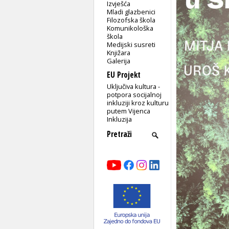
Izvješća
Mladi glazbenici
Filozofska škola
Komunikološka
škola
Medijski susreti
Knjižara
Galerija
EU Projekt
Uključiva kultura -
potpora socijalnoj
inkluziji kroz kulturu
putem Vijenca
Inkluzija