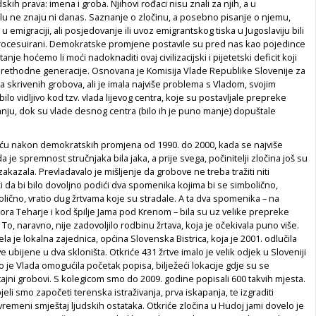
kih prava: imena i groba. Njihovi rođaci nisu znali za njih, a u
 ne znaju ni danas. Saznanje o zločinu, a posebno pisanje o njemu,
 emigraciji, ali posjedovanje ili uvoz emigrantskog tiska u Jugoslaviju bili
procesuirani. Demokratske promjene postavile su pred nas kao pojedince
tanje hoćemo li moći nadoknaditi ovaj civilizacijski i pijetetski deficit koji
prethodne generacije. Osnovana je Komisija Vlade Republike Slovenije za
nja skrivenih grobova, ali je imala najviše problema s Vladom, svojim
ilo vidljivo kod tzv. vlada lijevog centra, koje su postavljale prepreke
nju, dok su vlade desnog centra (bilo ih je puno manje) dopuštale
ću nakon demokratskih promjena od 1990. do 2000, kada se najviše
da je spremnost stručnjaka bila jaka, a prije svega, počinitelji zločina još su
je zakazala. Prevladavalo je mišljenje da grobove ne treba tražiti niti
i da bi bilo dovoljno podići dva spomenika kojima bi se simbolično,
ično, vratio dug žrtvama koje su stradale. A ta dva spomenika – na
ora Teharje i kod špilje Jama pod Krenom – bila su uz velike prepreke
To, naravno, nije zadovoljilo rodbinu žrtava, koja je očekivala puno više.
la je lokalna zajednica, općina Slovenska Bistrica, koja je 2001. odlučila
žrtve ubijene u dva skloništa. Otkriće 431 žrtve imalo je velik odjek u Sloveniji
o je Vlada omogućila početak popisa, bilježeći lokacije gdje su se
tajni grobovi. S kolegicom smo do 2009. godine popisali 600 takvih mjesta.
eli smo započeti terenska istraživanja, prva iskapanja, te izgraditi
vremeni smještaj ljudskih ostataka. Otkriće zločina u Hudoj jami dovelo je