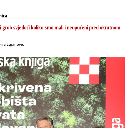
nica
ni grob svjedoči koliko smo mali i neupućeni pred okrutnom
ria Lujanović