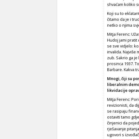
shvaćam koliko s
Koji su to eklatan
čitamo da je i tr
netko o njima svj
Mitja Ferenc: Uža
Hudoj jami pratit 
se sve vidjelo: k
invalida. Najviše
zub. Sakrio ga je 
prosinca 1937. To
Barbare. Kakva tr
Mnogi, čiji su p
liberalnim demok
likvidacije opr
Mitja Ferenc: Por
revizionisti, da 
se rasipaju finan
ostaviti tamo gdje
činjenici da poje
rješavanje pitanj
ugovori s izvođa