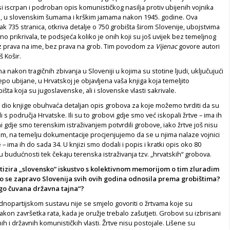
si iscrpan i podroban opis komunističkog nasilja protiv ubijenih vojnika
e, u slovenskim šumama i krškim jamama nakon 1945. godine. Ova
ak 735 stranica, otkriva detalje o 750 grobišta širom Slovenije, ubojstvima
no prikrivala, te podsjeća koliko je onih koji su još uvijek bez temeljnog
z prava na ime, bez prava na grob. Tim povodom za
Vijenac
govore autori
š Košir.
nakon tragičnih zbivanja u Sloveniji u kojima su stotine ljudi, uključujući
epo ubijane, u Hrvatskoj je objavljena vaša knjiga koja temeljito
šta koja su jugoslavenske, ali i slovenske vlasti sakrivale.
i dio knjige obuhvaća detaljan opis grobova za koje možemo tvrditi da su
ivili s područja Hrvatske. Ili su to grobovi gdje smo već iskopali žrtve – ima ih
oni gdje smo terenskim istraživanjem potvrdili grobove, iako žrtve još nisu
m, na temelju dokumentacije procjenjujemo da se u njima nalaze vojnici
ske – ima ih do sada 34. U knjizi smo dodali i popis i kratki opis oko 80
 u budućnosti tek čekaju terenska istraživanja tzv. „hrvatskih“ grobova.
tizira „slovensko“ iskustvo s kolektivnom memorijom o tim zluradim
 se zapravo Slovenija svih ovih godina odnosila prema grobištima?
trogo čuvana državna tajna“?
ednopartijskom sustavu nije se smjelo govoriti o žrtvama koje su
nakon završetka rata, kada je oružje trebalo zašutjeti. Grobovi su izbrisani
h i državnih komunističkih vlasti. Žrtve nisu postojale. Lišene su