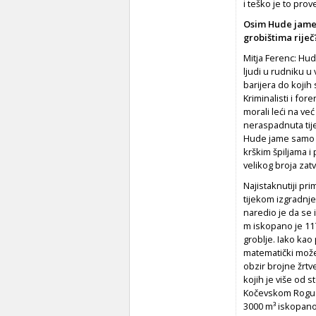
i teško je to pro
Osim Hude jame 
grobištima riječ
Mitja Ferenc: Hud
ljudi u rudniku u
barijera do kojih
Kriminalisti i for
morali leći na ve
neraspadnuta tije
Hude jame samo s
krškim špiljama i
velikog broja zatv
Najistaknutiji pr
tijekom izgradnje
naredio je da se 
m iskopano je 117
groblje. Iako kao
matematički može
obzir brojne žrtv
kojih je više od 
Kočevskom Rogu. 
3000 m³ iskopanog