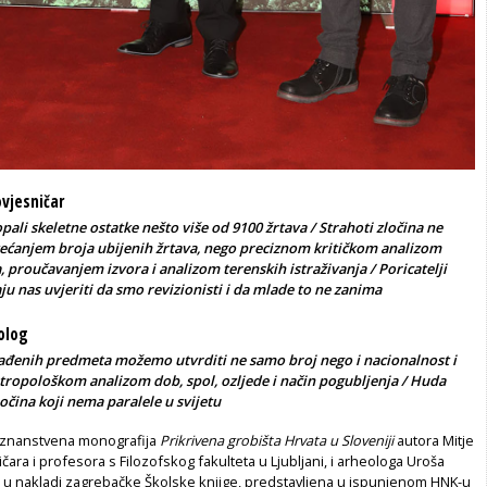
ovjesničar
ali skeletne ostatke nešto više od 9100 žrtava / Strahoti zločina ne
ećanjem broja ubijenih žrtava, nego preciznom kritičkom analizom
 proučavanjem izvora i analizom terenskih istraživanja / Poricatelji
u nas uvjeriti da smo revizionisti i da mlade to ne zanima
eolog
ađenih predmeta možemo utvrditi ne samo broj nego i nacionalnost i
antropološkom analizom dob, spol, ozljede i način pogubljenja / Huda
očina koji nema paralele u svijetu
 znanstvena monografija
Prikrivena grobišta Hrvata u Sloveniji
autora Mitje
čara i profesora s Filozofskog fakulteta u Ljubljani, i arheologa Uroša
na u nakladi zagrebačke Školske knjige, predstavljena u ispunjenom HNK-u