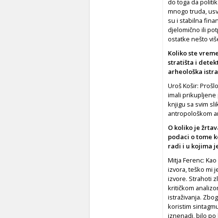
do toga da politi
mnogo truda, usv
su i stabilna fin
djelomično ili po
ostatke nešto viš
Koliko ste vreme
stratišta i dete
arheološka istr
Uroš Košir: Prošl
imali prikupljene
knjigu sa svim s
antropološkom an
O koliko je žrta
podaci o tome ko
radi i u kojima 
Mitja Ferenc: Kao
izvora, teško mi 
izvore. Strahoti 
kritičkom analiz
istraživanja. Zbo
koristim sintagm
iznenadi, bilo po 