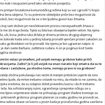
mo mali i neupućeni pred tako okrutnom poviješću.
tni primjeri brutalizma komunističkog režima koji su vas zgrozili? U knjizi
udna žena ubijena. To su potresne obiteljske priče bez mogućnosti da
edoči, bez mogućnosti da se o tim ljudima govori kao žrtvama.
s koji sam doživio pri neočekivanom prizoru neraspadnutih žrtava u
će me do kraja života. Tijela su bila kao obavijena bijelim velom. Na njima
oža, uši, kosa. Jedna ruka držala je drvenu protezu drugog ubijenog
 me šokiralo kada smo u jednoj lubanji pronašli vjenčani prsten zakačen za
kako ga likvidatori ne bi pronašli. Na njemu je bio ugraviran natpis: 4.
 je dan svete Barbare, zaštitnice rudara. A on je poginuo kod Svete
agična okolnost.
osmrtni ostaci pronađeni, još uvijek nemaju grobove kako priliči
racijama. Zašto? Je li još uvijek na snazi narativ koji smatra da su te
avdane i zaslužene, pa shodno tome, nemaju pravo ni na grobove?
icatelji zločina pokušavaju nas većim ili manjim pritiskom uvjeriti da smo
dijelimo ljude, da mrtve trebamo ostaviti na miru, da mlade to ne zanima, da
cijska sredstva, da su izdajnici dobili pravednu kaznu i da ih trebamo
 leže. Na sofisticiranijoj razini, ograničenja i prepreke očituju se u
dine lijevo orijentirane vlade ne prihvaćaju program Vladine komisije za
a prikrivenih grobnica: program planiran za svaku godinu ne provodi se,
čima radova obave se kasno u jesen kada je proračunska godina završena