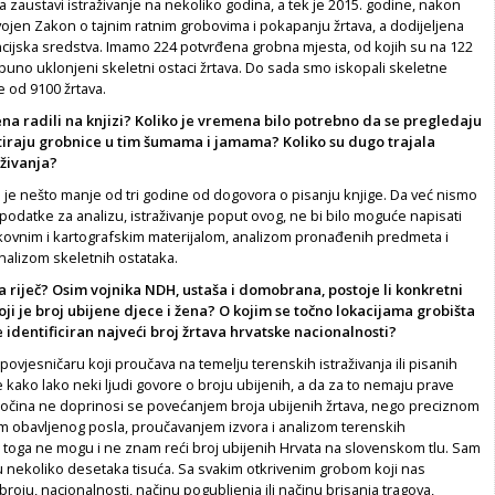
ka zaustavi istraživanje na nekoliko godina, a tek je 2015. godine, nakon
ojen Zakon o tajnim ratnim grobovima i pokapanju žrtava, a dodijeljena
ancijska sredstva. Imamo 224 potvrđena grobna mjesta, od kojih su na 122
tpuno uklonjeni skeletni ostaci žrtava. Do sada smo iskopali skeletne
e od 9100 žrtava.
na radili na knjizi? Koliko je vremena bilo potrebno da se pregledaju
ktiraju grobnice u tim šumama i jamama? Koliko su dugo trajala
aživanja?
o je nešto manje od tri godine od dogovora o pisanju knjige. Da već nismo
 podatke za analizu, istraživanje poput ovog, ne bi bilo moguće napisati
likovnim i kartografskim materijalom, analizom pronađenih predmeta i
alizom skeletnih ostataka.
va riječ? Osim vojnika NDH, ustaša i domobrana, postoje li konkretni
ji je broj ubijene djece i žena? O kojim se točno lokacijama grobišta
je identificiran najveći broj žrtava hrvatske nacionalnosti?
 povjesničaru koji proučava na temelju terenskih istraživanja ili pisanih
je kako lako neki ljudi govore o broju ubijenih, a da za to nemaju prave
zločina ne doprinosi se povećanjem broja ubijenih žrtava, nego preciznom
om obavljenog posla, proučavanjem izvora i analizom terenskih
g toga ne mogu i ne znam reći broj ubijenih Hrvata na slovenskom tlu. Sam
u nekoliko desetaka tisuća. Sa svakim otkrivenim grobom koji nas
broju, nacionalnosti, načinu pogubljenja ili načinu brisanja tragova,