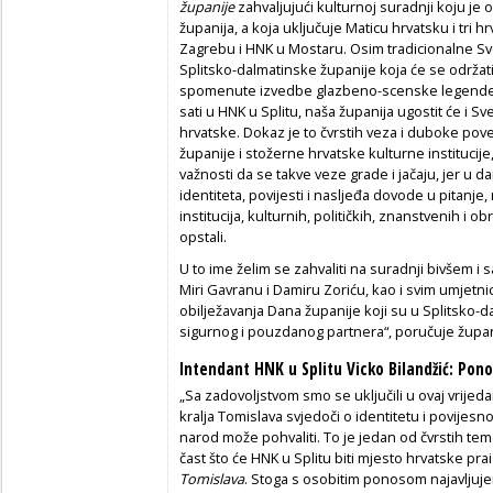
županije
zahvaljujući kulturnoj suradnji koju je 
županija, a koja uključuje Maticu hrvatsku i tri 
Zagrebu i HNK u Mostaru. Osim tradicionalne S
Splitsko-dalmatinske županije koja će se održati 
spomenute izvedbe glazbeno-scenske legend
sati u HNK u Splitu, naša županija ugostit će i
hrvatske. Dokaz je to čvrstih veza i duboke po
županije i stožerne hrvatske kulturne institucije
važnosti da se takve veze grade i jačaju, jer u
identiteta, povijesti i nasljeđa dovode u pitanje,
institucija, kulturnih, političkih, znanstvenih 
opstali.
U to ime želim se zahvaliti na suradnji bivšem 
Miri Gavranu i Damiru Zoriću, kao i svim umjet
obilježavanja Dana županije koji su u Splitsko-da
sigurnog i pouzdanog partnera“, poručuje župa
Intendant HNK u Splitu Vicko Bilandžić: Pon
„Sa zadovoljstvom smo se uključili u ovaj vrijeda
kralja Tomislava svjedoči o identitetu i povijesn
narod može pohvaliti. To je jedan od čvrstih te
čast što će HNK u Splitu biti mjesto hrvatske p
Tomislava
. Stoga s osobitim ponosom najavljujem