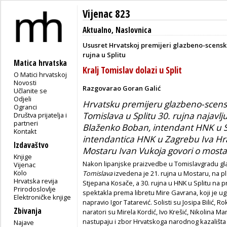
Vijenac 823
Aktualno
,
Naslovnica
Ususret Hrvatskoj premijeri glazbeno-scens
rujna u Splitu
Matica hrvatska
Kralj Tomislav dolazi u Split
O Matici hrvatskoj
Novosti
Razgovarao Goran Galić
Učlanite se
Odjeli
Hrvatsku premijeru glazbeno-scens
Ogranci
Tomislava u Splitu 30. rujna najavlj
Društva prijatelja i
partneri
Blaženko Boban, intendant HNK u Spl
Kontakt
intendantica HNK u Zagrebu Iva Hr
Izdavaštvo
Mostaru Ivan Vukoja govori o mostar
Knjige
Nakon lipanjske praizvedbe u Tomislavgradu 
Vijenac
Kolo
Tomislava
izvedena je 21. rujna u Mostaru, na 
Hrvatska revija
Stjepana Kosače, a 30. rujna u HNK u Splitu na 
Prirodoslovlje
spektakla prema libretu Mire Gavrana, koji je u
Elektroničke knjige
napravio Igor Tatarević. Solisti su Josipa Bilić, 
Zbivanja
naratori su Mirela Kordić, Ivo Krešić, Nikolina M
nastupaju i zbor Hrvatskoga narodnog kazališta
Najave