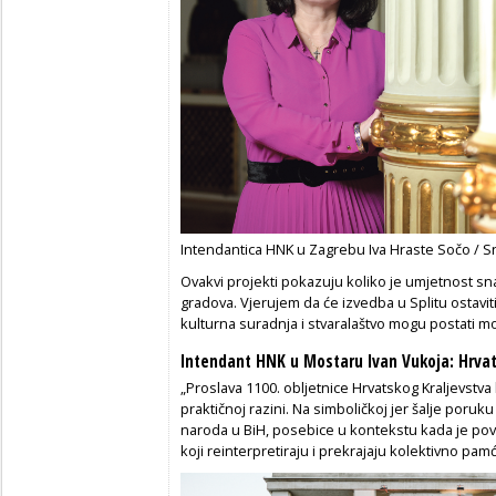
Intendantica HNK u Zagrebu Iva Hraste Sočo / S
Ovakvi projekti pokazuju koliko je umjetnost sna
gradova. Vjerujem da će izvedba u Splitu ostavit
kulturna suradnja i stvaralaštvo mogu postati m
Intendant HNK u Mostaru Ivan Vukoja: Hrvati
„Proslava 1100. obljetnice Hrvatskog Kraljevstva 
praktičnoj razini. Na simboličkoj jer šalje poruk
naroda u BiH, posebice u kontekstu kada je pov
koji reinterpretiraju i prekrajaju kolektivno pam