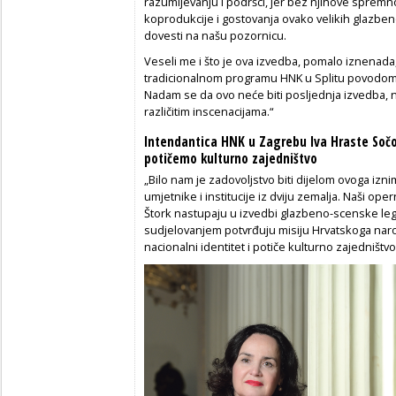
razumijevanju i podršci, jer bez njihove spremn
koprodukcije i gostovanja ovako velikih glazbeno
dovesti na našu pozornicu.
Veseli me i što je ova izvedba, pomalo iznenada, 
tradicionalnom programu HNK u Splitu povodom 
Nadam se da ovo neće biti posljednja izvedba, n
različitim inscenacijama.“
Intendantica HNK u Zagrebu Iva Hraste Sočo
potičemo kulturno zajedništvo
„Bilo nam je zadovoljstvo biti dijelom ovoga izn
umjetnike i institucije iz dviju zemalja. Naši oper
Štork nastupaju u izvedbi glazbeno-scenske l
sudjelovanjem potvrđuju misiju Hrvatskoga nar
nacionalni identitet i potiče kulturno zajedništvo