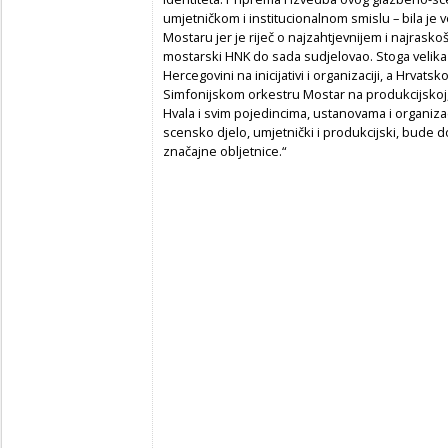
umjetničkom i institucionalnom smislu – bila je 
Mostaru jer je riječ o najzahtjevnijem i najras
mostarski HNK do sada sudjelovao. Stoga velika 
Hercegovini na inicijativi i organizaciji, a Hrva
Simfonijskom orkestru Mostar na produkcijskoj, u
Hvala i svim pojedincima, ustanovama i organizac
scensko djelo, umjetnički i produkcijski, bude d
značajne obljetnice.“