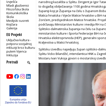
Izvješća
narodnog kazališta u Splitu. Dirigent je Igor Tata
Mladi glazbenici
to događaj obilježavanja 1100 godina Hrvatskoga
Filozofska škola
županiji koji je Županija na čelu s županom Bob
Komunikološka
Matica hrvatska i Vijeće Matice hrvatske u BiH
škola
Zorićem, predsjednikom Matice hrvatske. Projekt
Medijski susreti
Knjižara
podržavaju Ministarstvo kulture i medija RH na 
Galerija
Splitsko-dalmatinska županija na čelu sa žup
ministarstvo kulture i športa Federacije BiH na č
EU Projekt
Hrvatska elektroprivreda (HEP), generalni spon
Uključiva kultura -
Kraljevstva u Matici hrvatskoj.
potpora socijalnoj
inkluziji kroz kulturu
Splitsku izvedbu najavljuju župan splitsko-dal
putem Vijenca
Splitu Vicko Bilandžić, intendantica HNK u Zagr
Inkluzija
Mostaru Ivan Vukoja govori o mostarskoj izvedbi