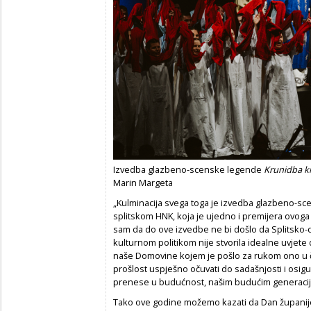
Izvedba glazbeno-scenske legende
Krunidba k
Marin Margeta
„Kulminacija svega toga je izvedba glazbeno-s
splitskom HNK, koja je ujedno i premijera ovoga
sam da do ove izvedbe ne bi došlo da Splitsko
kulturnom politikom nije stvorila idealne uvjete
naše Domovine kojem je pošlo za rukom ono u čem
prošlost uspješno očuvati do sadašnjosti i osigur
prenese u budućnost, našim budućim generaci
Tako ove godine možemo kazati da Dan županije 