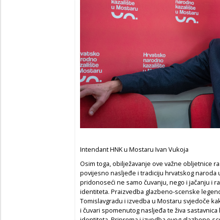
Intendant HNK u Mostaru Ivan Vukoja
Osim toga, obilježavanje ove važne obljetnice 
povijesno nasljeđe i tradiciju hrvatskog naroda u
pridonoseći ne samo čuvanju, nego i jačanju i r
identiteta. Praizvedba glazbeno-scenske lege
Tomislavgradu i izvedba u Mostaru svjedoče kako 
i čuvari spomenutog nasljeđa te živa sastavnica
identiteta. Priprema i izvedba ovog glazbeno-s