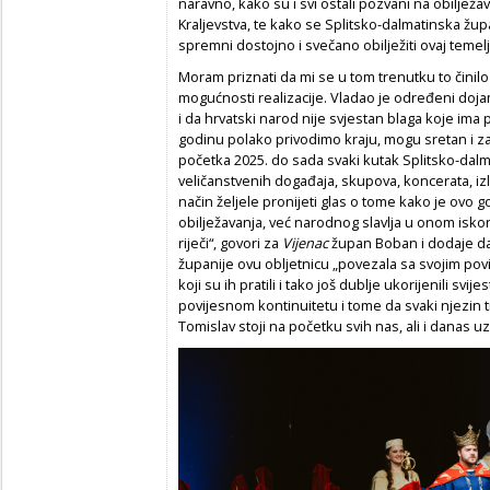
naravno, kako su i svi ostali pozvani na obiljež
Kraljevstva, te kako se Splitsko-dalmatinska žup
spremni dostojno i svečano obilježiti ovaj teme
Moram priznati da mi se u tom trenutku to činilo
mogućnosti realizacije. Vladao je određeni doja
i da hrvatski narod nije svjestan blaga koje im
godinu polako privodimo kraju, mogu sretan i za
početka 2025. do sada svaki kutak Splitsko-dalm
veličanstvenih događaja, skupova, koncerata, izl
način željele pronijeti glas o tome kako je ovo 
obilježavanja, već narodnog slavlja u onom is
riječi“, govori za
Vijenac
župan Boban i dodaje da
županije ovu obljetnicu „povezala sa svojim po
koji su ih pratili i tako još dublje ukorijenili s
povijesnom kontinuitetu i tome da svaki njezin tr
Tomislav stoji na početku svih nas, ali i danas u