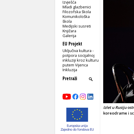
Izvješća
Mladi glazbenici
Filozofska škola
Komunikološka
škola
Medijski susreti
Knjižara
Galerija
EU Projekt
Uključiva kultura -
potpora socijalnoj
inkluziji kroz kulturu
putem Vijenca
Inkluzija
Izlet u Rusiju
ost
koreodrame i sc