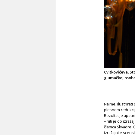
Cvitkovićeva, St
glumačkoj osobn
Naime, ilustrirati
plesnom redukcij
Rezultat je apau
– niti je do izraž
članica Škvadre. Č
izražajnije scensk