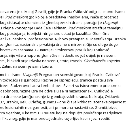
stvarena je u Maloj Gavelli, gdje je Branka Cvitković odigrala monodramu
eli
Pod maskom
(po kojoj je predstava i naslovljena, inače iz proznog
kog ciklusa) te ulomcima iz glembajevskih drama, ponajprije
U agoniji
.
ju idejne koncepcije Lade Čale Feldman,
Pod maskom
istražuje temeljnu
g postojanja, teorijski intrigantnu otkad je kazališta. Glumičina
er lika, osobno i profesionalno. Njihovo pretapanje i identifikacija. Branka
ako, glumica, nacionalna prvakinja drame u mirovini, čije su uloge dugo i
hrvatskim scenama. Glumica je i Stolzerova, prvi lik koji Cvitković
 starija, nije više u naponu glumačke mladosti, no još uvijek je na sceni.
emi, blokadi prije izlaska na scenu, stotoj izvedbi
Glembajevih
u njezinu
 Zatim, na sceni je sama Laura.
lomci iz drame
U agoniji
. Pregnantan scenski govor, koji Branka Cvitković
m točnošću i sigurnošću. Razine se isprepleću, granice postaju sve
vićeva, Stolzerova, Laura Lenbachova. Sve tri su istovremeno prisutne u
osobnosti, razine igre ne odvajaju se ni mizanscenski, Cvitković je
je su dramske (anti)junakinje iz glembajevskih drama. Na kraju, Cvitković
B.“, Branku, Belu (Krleža), glumicu – onu čija je krhkost i scenska pojavnost
rofesionalnih nesigurnosti, ali i primorana nastaviti se. Glumiti, bivati,
kim svjetlom, u kostimu. U svijetu koji ne dopušta povlačenje razdjelnice
fiktivnog, gdje je marioneta jednako uvjerljiva kao i njezin vodič.