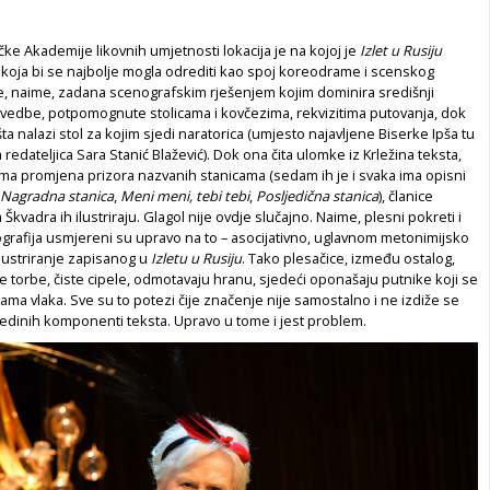
ke Akademije likovnih umjetnosti lokacija je na kojoj je
Izlet u Rusiju
i koja bi se najbolje mogla odrediti kao spoj koreodrame i scenskog
a je, naime, zadana scenografskim rješenjem kojim dominira središnji
zvedbe, potpomognute stolicama i kovčezima, rekvizitima putovanja, dok
ta nalazi stol za kojim sjedi naratorica (umjesto najavljene Biserke Ipša tu
redateljica Sara Stanić Blažević). Dok ona čita ulomke iz Krležina teksta,
ama promjena prizora nazvanih stanicama (sedam ih je i svaka ima opisni
Nagradna stanica
,
Meni meni, tebi tebi
,
Posljedična stanica
), članice
Škvadra ih ilustriraju. Glagol nije ovdje slučajno. Naime, plesni pokreti i
grafija usmjereni su upravo na to – asocijativno, uglavnom metonimijsko
ilustriranje zapisanog u
Izletu u Rusiju
. Tako plesačice, između ostalog,
 torbe, čiste cipele, odmotavaju hranu, sjedeći oponašaju putnike koji se
jama vlaka. Sve su to potezi čije značenje nije samostalno i ne izdiže se
jedinih komponenti teksta. Upravo u tome i jest problem.