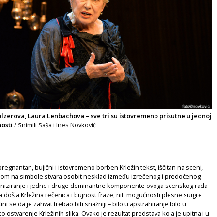
olzerova, Laura Lenbachova – sve tri su istovremeno prisutne u jednoj
osti /
Snimili Saša i Ines Novković
 pregnantan, bujični i istovremeno borben Krležin tekst, iščitan na sceni,
om na simbole stvara osobit nesklad između izrečenog i predočenog.
riniziranje i jedne i druge dominantne komponente ovoga scenskog rada
aja došla Krležina rečenica i bujnost fraze, niti mogućnosti plesne suigre
ini se da je zahvat trebao biti snažniji – bilo u apstrahiranje bilo u
o ostvarenje Krležinih slika. Ovako je rezultat predstava koja je upitna i u