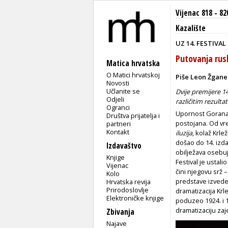
Vijenac 818 - 82
Kazalište
UZ 14. FESTIVAL
Putovanja rus
Matica hrvatska
O Matici hrvatskoj
Piše Leon Žgane
Novosti
Učlanite se
Dvije premijere 14
Odjeli
različitim rezulta
Ogranci
Upornost Gorana 
Društva prijatelja i
postojana. Od vr
partneri
Kontakt
iluzija
, kolaž Krle
došao do 14. izda
Izdavaštvo
obilježava osebu
Knjige
Festival je ustal
Vijenac
čini njegovu srž –
Kolo
predstave izveden
Hrvatska revija
Prirodoslovlje
dramatizacija Krl
Elektroničke knjige
poduzeo 1924. i 19
dramatizaciju za
Zbivanja
Najave