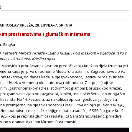
0
 MIROSLAV KRLEŽA, 28. LIPNJA–7. SRPNJA
kim prostranstvima i glumačkim intimama
c-Brajša
. Festivala Miroslav Krleža – Izlet u Rusiju i Pod Maskom – svjedoče, iako s
tima, o aktualnosti Krležina djela
Matovića u proučavanju i javnom predočavanju Krležina djela iznimna je i
emena kada je, prvo u rodnome Mostaru, a zatim i u Zagrebu, izvodio
Pir
žinih tekstova, do danas kada je njegov koncept, Festival Miroslav Krleža,
nja. Uvijek u vremenu oko autorova rođendana, 7. srpnja (koji se
jnim „gastronomsko-nadrealističkim“ programom Doručak kod Krleže),
io program sastavljen od razgovora, izložbi, tematskih šetnji, do onoga što
 kazališta. Na 14. Festivalu, uz nekoliko repriza i gostovanja, dvije su
e premijerno, na njegovu početku i kraju. Prva od njih je
Izlet u Rusiju
,
ežine putopisno-esejističke knjige o putu u tadašnji SSSR što ga je Krleža
25, koju je režirala glumica i redateljica Sara Stanić Blažević, priredivši
jedno s dramaturginjom Mirnom Rus­temović.