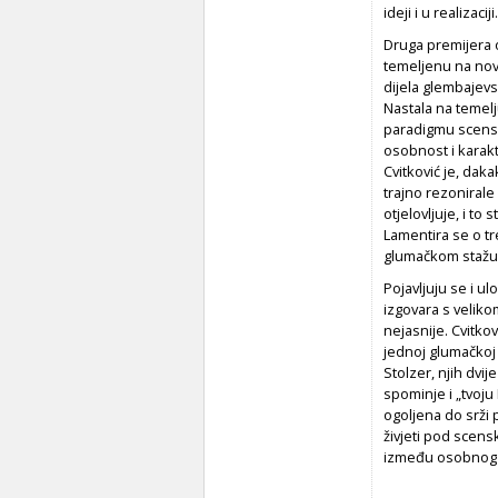
ideji i u realizaciji.
Druga premijera o
temeljenu na nov
dijela glembajevs
Nastala na temel
paradigmu scensko
osobnost i karakt
Cvitković je, dak
trajno rezonirale 
otjelovljuje, i to
Lamentira se o tr
glumačkom stažu.
Pojavljuju se i u
izgovara s veliko
nejasnije. Cvitko
jednoj glumačkoj 
Stolzer, njih dvi
spominje i „tvoju 
ogoljena do srži p
živjeti pod scens
između osobnog i 