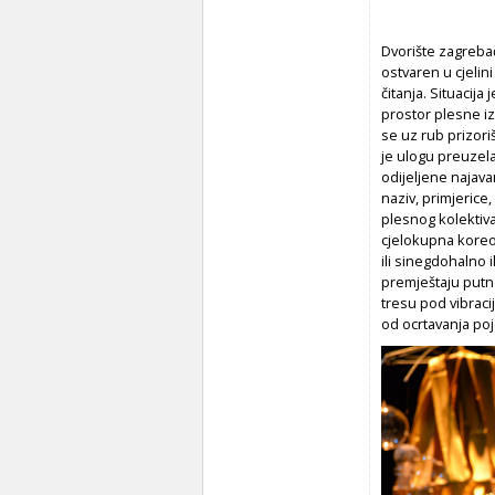
Dvorište zagrebač
ostvaren u cjelin
čitanja. Situacij
prostor plesne i
se uz rub prizoriš
je ulogu preuzela 
odijeljene najav
naziv, primjerice,
plesnog kolektiva 
cjelokupna koreo
ili sinegdohalno 
premještaju putne
tresu pod vibraci
od ocrtavanja po