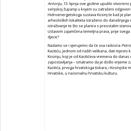
Antonju
, 13. lipnja ove godine uputilo otvoreno
senjskoj županiji u kojem su zatraženi odgovori na
Hidroenergetskoga sustava Kosinj te kad je plan
arheoloških lokaliteta istraženo do današnjega d
istraživanje te što se planira s preostalim stano
Ustavom zajamčena temeljna prava, prije svega 
djece?
Nadamo se i vjerujemo da će ova radosna
Petro
Kacitiću, jednom od naših velikana, dati mjesto k
Kosinju, koji je od Kacitićeva vremena do danas
zapostavljanja – smatramo da je došlo vrijeme z
Kacitića, prvoga hrvatskoga tiskara, i Kosinjske 
Hrvatske, u nacionalnu hrvatsku kulturu.