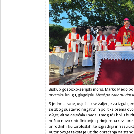
Biskup gospićko-senjski mons. Marko Medo pods
hrvatsku knjigu, glagoljski
Misal po zakonu rims
S jedne strane, osjećalo se žaljenje za izgubljen
se zbog sustavno negativnih politika prema ovo
blaga
, ali se osjećala i nada u moguću bolju bud
nužno novo redefiniranje i primjerena revalorizac
prirodnih i kulturoloških, te izgradnja infrastrukt
Autor ovoga teksta je uz dio obraćanja na sta