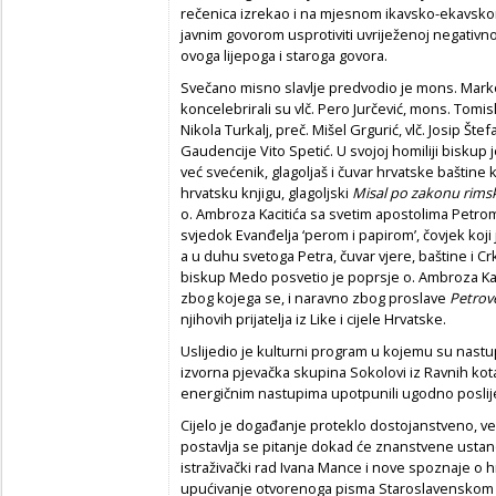
rečenica izrekao i na mjesnom ikavsko-ekavskom
javnim govorom usprotiviti uvriježenoj negativnoj
ovoga lijepoga i staroga govora.
Svečano misno slavlje predvodio je mons. Mark
koncelebrirali su vlč. Pero Jurčević, mons. Tomis
Nikola Turkalj, preč. Mišel Grgurić, vlč. Josip Štefa
Gaudencije Vito Spetić. U svojoj homiliji biskup
već svećenik, glagoljaš i čuvar hrvatske baštine 
hrvatsku knjigu, glagoljski
Misal po zakonu rims
o. Ambroza Kacitića sa svetim apostolima Petrom 
svjedok Evanđelja ‘perom i papirom’, čovjek koji 
a u duhu svetoga Petra, čuvar vjere, baštine i 
biskup Medo posvetio je poprsje o. Ambroza Kacit
zbog kojega se, i naravno zbog proslave
Petrov
njihovih prijatelja iz Like i cijele Hrvatske.
Uslijedio je kulturni program u kojemu su nastup
izvorna pjevačka skupina Sokolovi iz Ravnih kotar
energičnim nastupima upotpunili ugodno posli
Cijelo je događanje proteklo dostojanstveno, ve
postavlja se pitanje dokad će znanstvene ustanov
istraživački rad Ivana Mance i nove spoznaje o 
upućivanje otvorenoga pisma Staroslavenskom ins