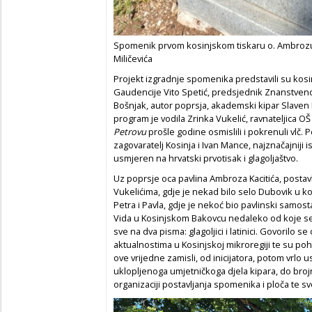
Spomenik prvom kosinjskom tiskaru o. Ambrozu K
Miličevića
Projekt izgradnje spomenika predstavili su kosin
Gaudencije Vito Spetić, predsjednik Znanstveno
Bošnjak, autor poprsja, akademski kipar Slaven M
program je vodila Zrinka Vukelić, ravnateljica OŠ
Petrovu
prošle godine osmislili i pokrenuli vlč. 
zagovaratelj Kosinja i Ivan Mance, najznačajniji 
usmjeren na hrvatski prvotisak i glagoljaštvo.
Uz poprsje oca pavlina Ambroza Kacitića, posta
Vukelićima, gdje je nekad bilo selo Dubovik u koj
Petra i Pavla, gdje je nekoć bio pavlinski samosta
Vida u Kosinjskom Bakovcu nedaleko od koje se na
sve na dva pisma: glagoljici i latinici. Govorilo s
aktualnostima u Kosinjskoj mikroregiji te su pohv
ove vrijedne zamisli, od inicijatora, potom vrlo 
uklopljenoga umjetničkoga djela kipara, do brojn
organizaciji postavljanja spomenika i ploča te 