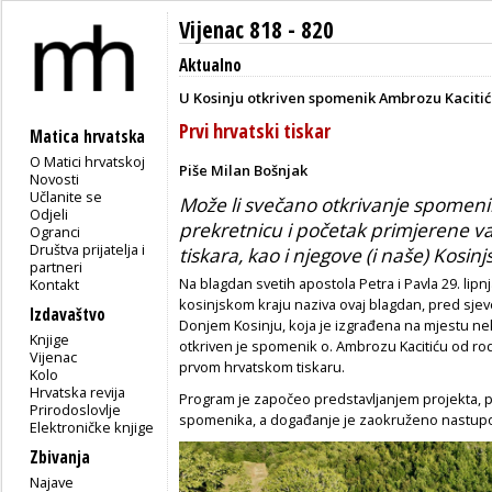
Vijenac 818 - 820
Aktualno
U Kosinju otkriven spomenik Ambrozu Kaciti
Prvi hrvatski tiskar
Matica hrvatska
O Matici hrvatskoj
Piše Milan Bošnjak
Novosti
Učlanite se
Može li svečano otkrivanje spomeni
Odjeli
prekretnicu i početak primjerene va
Ogranci
Društva prijatelja i
tiskara, kao i njegove (i naše) Kosin
partneri
Na blagdan svetih apostola Petra i Pavla 29. lip
Kontakt
kosinjskom kraju naziva ovaj blagdan, pred sjeve
Izdavaštvo
Donjem Kosinju, koja je izgrađena na mjestu n
Knjige
otkriven je spomenik o. Ambrozu Kacitiću od ro
Vijenac
prvom hrvatskom tiskaru.
Kolo
Hrvatska revija
Program je započeo predstavljanjem projekta, 
Prirodoslovlje
spomenika, a događanje je zaokruženo nastupo
Elektroničke knjige
Zbivanja
Najave