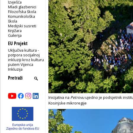
Izvješća
Mladi glazbenici
Filozofska škola
Komunikološka
škola
Medijski susreti
Knjižara
Galerija
EU Projekt
Uključiva kultura -
potpora socijalnoj
inkluziji kroz kulturu
putem Vijenca
Inkluzija
Inicijativa na
Petrovu
ujedno je podsjetnik instituc
Kosinjske mikroregije