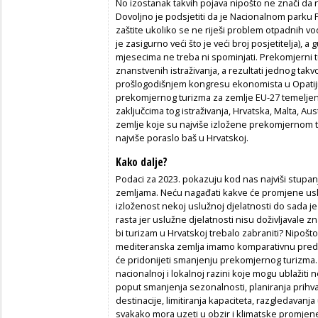
No izostanak takvih pojava nipošto ne znači da
Dovoljno je podsjetiti da je Nacionalnom parku P
zaštite ukoliko se ne riješi problem otpadnih vo
je zasigurno veći što je veći broj posjetitelja), 
mjesecima ne treba ni spominjati. Prekomjerni t
znanstvenih istraživanja, a rezultati jednog takv
prošlogodišnjem kongresu ekonomista u Opatiji.
prekomjernog turizma za zemlje EU-27 temeljena
zaključcima tog istraživanja, Hrvatska, Malta, Aust
zemlje koje su najviše izložene prekomjernom tu
najviše poraslo baš u Hrvatskoj.
Kako dalje?
Podaci za 2023. pokazuju kod nas najviši stup
zemljama. Neću nagađati kakve će promjene uslije
izloženost nekoj uslužnoj djelatnosti do sada j
rasta jer uslužne djelatnosti nisu doživljavale zna
bi turizam u Hrvatskoj trebalo zabraniti? Nipošto, 
mediteranska zemlja imamo komparativnu predno
će pridonijeti smanjenju prekomjernog turizma. Li
nacionalnoj i lokalnoj razini koje mogu ublažit
poput smanjenja sezonalnosti, planiranja prihvat
destinacije, limitiranja kapaciteta, razgledavanj
svakako mora uzeti u obzir i klimatske promjen