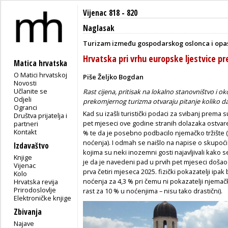
Vijenac 818 - 820
Naglasak
Turizam između gospodarskog oslonca i opa
Hrvatska pri vrhu europske ljestvice 
Matica hrvatska
O Matici hrvatskoj
Piše Željko Bogdan
Novosti
Učlanite se
Rast cijena, pritisak na lokalno stanovništvo i oko
Odjeli
prekomjernog turizma otvaraju pitanje koliko
Ogranci
Kad su izašli turistički podaci za svibanj prema s
Društva prijatelja i
pet mjeseci ove godine stranih dolazaka ostvar
partneri
Kontakt
% te da je posebno podbacilo njemačko tržište 
noćenja). I odmah se naišlo na napise o skupoći
Izdavaštvo
kojima su neki inozemni gosti najavljivali kako s
Knjige
je da je navedeni pad u prvih pet mjeseci došao
Vijenac
prva četiri mjeseca 2025. fizički pokazatelji ipak
Kolo
noćenja za 4,3 % pri čemu ni pokazatelji njemačko
Hrvatska revija
Prirodoslovlje
rast za 10 % u noćenjima – nisu tako drastični).
Elektroničke knjige
Zbivanja
Najave