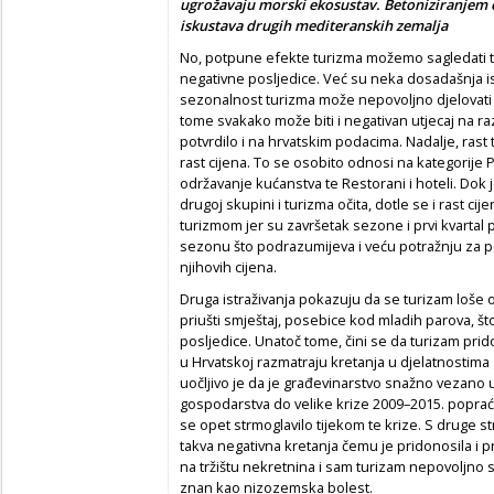
ugrožavaju morski ekosustav. Betoniziranjem 
iskustava drugih mediteranskih zemalja
No, potpune efekte turizma možemo sagledati 
negativne posljedice. Već su neka dosadašnja i
sezonalnost turizma može nepovoljno djelovati 
tome svakako može biti i negativan utjecaj na ra
potvrdilo i na hrvatskim podacima. Nadalje, ras
rast cijena. To se osobito odnosi na kategorije
održavanje kućanstva te Restorani i hoteli. Dok 
drugoj skupini i turizma očita, dotle se i rast c
turizmom jer su završetak sezone i prvi kvartal 
sezonu što podrazumijeva i veću potražnju za po
njihovih cijena.
Druga istraživanja pokazuju da se turizam loše
priušti smještaj, posebice kod mladih parova, 
posljedice. Unatoč tome, čini se da turizam prid
u Hrvatskoj razmatraju kretanja u djelatnostima
uočljivo je da je građevinarstvo snažno vezano u
gospodarstva do velike krize 2009–2015. poprać
se opet strmoglavilo tijekom te krize. S druge s
takva negativna kretanja čemu je pridonosila i pro
na tržištu nekretnina i sam turizam nepovoljno
znan kao nizozemska bolest.