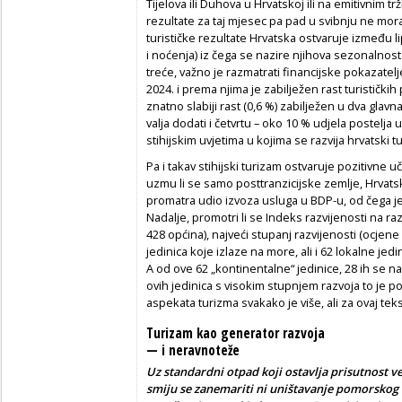
Tijelova ili Duhova u Hrvatskoj ili na emitivnim tr
rezultate za taj mjesec pa pad u svibnju ne mora 
turističke rezultate Hrvatska ostvaruje između li
i noćenja) iz čega se nazire njihova sezonalnost 
treće, važno je razmatrati financijske pokazate
2024. i prema njima je zabilježen rast turističkih
znatno slabiji rast (0,6 %) zabilježen u dva gl
valja dodati i četvrtu – oko 10 % udjela postelja 
stihijskim uvjetima u kojima se razvija hrvatski t
Pa i takav stihijski turizam ostvaruje pozitivne 
uzmu li se samo posttranzicijske zemlje, Hrvatsk
promatra udio izvoza usluga u BDP-u, od čega j
Nadalje, promotri li se Indeks razvijenosti na ra
428 općina), najveći stupanj razvijenosti (ocjene 
jedinica koje izlaze na more, ali i 62 lokalne jed
A od ove 62 „kontinentalne“ jedinice, 28 ih se 
ovih jedinica s visokim stupnjem razvoja to je po
aspekata turizma svakako je više, ali za ovaj teks
Turizam kao generator razvoja
— i neravnoteže
Uz standardni otpad koji ostavlja prisutnost v
smiju se zanemariti ni uništavanje pomorskog