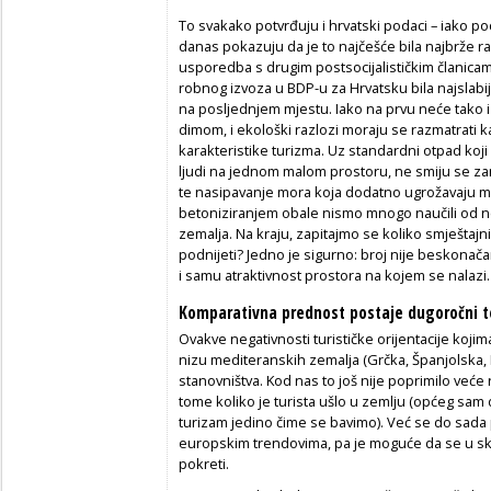
To svakako potvrđuju i hrvatski podaci – iako p
danas pokazuju da je to najčešće bila najbrže 
usporedba s drugim postsocijalističkim članica
robnog izvoza u BDP-u za Hrvatsku bila najslab
na posljednjem mjestu. Iako na prvu neće tako i
dimom, i ekološki razlozi moraju se razmatrati 
karakteristike turizma. Uz standardni otpad koj
ljudi na jednom malom prostoru, ne smiju se z
te nasipavanje mora koja dodatno ugrožavaju mo
betoniziranjem obale nismo mnogo naučili od n
zemalja. Na kraju, zapitajmo se koliko smještaj
podnijeti? Jedno je sigurno: broj nije beskonač
i samu atraktivnost prostora na kojem se nalazi.
Komparativna prednost postaje dugoročni t
Ovakve negativnosti turističke orijentacije koji
nizu mediteranskih zemalja (Grčka, Španjolska, I
stanovništva. Kod nas to još nije poprimilo veće
tome koliko je turista ušlo u zemlju (općeg sam
turizam jedino čime se bavimo). Već se do sad
europskim trendovima, pa je moguće da se u skor
pokreti.