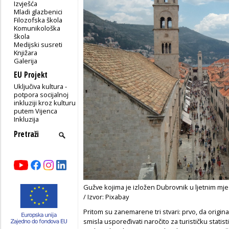
Izvješća
Mladi glazbenici
Filozofska škola
Komunikološka
škola
Medijski susreti
Knjižara
Galerija
EU Projekt
Uključiva kultura -
potpora socijalnoj
inkluziji kroz kulturu
putem Vijenca
Inkluzija
Gužve kojima je izložen Dubrovnik u ljetnim mjes
/ Izvor: Pixabay
Pritom su zanemarene tri stvari: prvo, da origi
smisla uspoređivati naročito za turističku stati