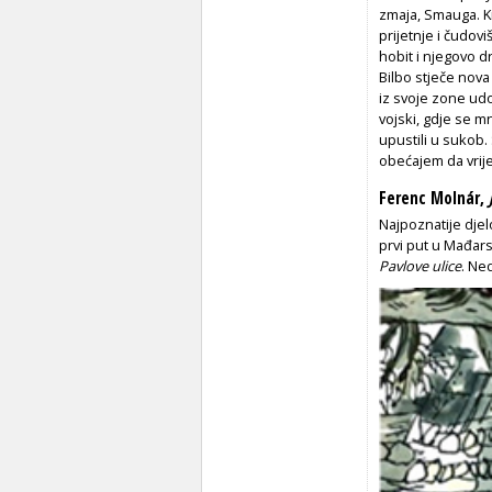
zmaja, Smauga. Kn
prijetnje i čudov
hobit i njegovo d
Bilbo stječe nova 
iz svoje zone udo
vojski, gdje se mn
upustili u sukob.
obećajem da vrije
Ferenc Molnár,
Najpoznatije djel
prvi put u Mađars
Pavlove ulice
. Ne