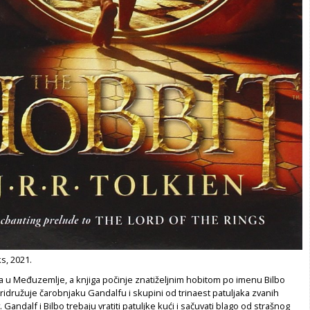
s, 2021.
a u Međuzemlje, a knjiga počinje znatiželjnim hobitom po imenu Bilbo
pridružuje čarobnjaku Gandalfu i skupini od trinaest patuljaka zvanih
Gandalf i Bilbo trebaju vratiti patuljke kući i sačuvati blago od strašnog