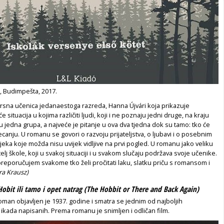
., Budimpešta, 2017.
vrsna učenica jedanaestoga razreda, Hanna Újvári koja prikazuje
e situacija u kojima različiti ljudi, koji i ne poznaju jedni druge, na kraju
u jedna grupa, a najveće je pitanje u ova dva tjedna dok su tamo: tko će
jecanju. U romanu se govori o razvoju prijateljstva, o ljubavi i o posebnim
ka koje možda nisu uvijek vidljive na prvi pogled. U romanu jako veliku
elj škole, koji u svakoj situaciji i u svakom slučaju podržava svoje učenike.
reporučujem svakome tko želi pročitati laku, slatku priču s romansom i
ra Krausz)
Hobit ili tamo i opet natrag (The Hobbit or There and Back Again)
roman objavljen je 1937. godine i smatra se jednim od najboljih
a ikada napisanih. Prema romanu je snimljen i odličan film.