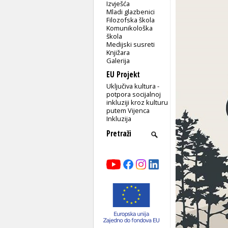
Izvješća
Mladi glazbenici
Filozofska škola
Komunikološka
škola
Medijski susreti
Knjižara
Galerija
EU Projekt
Uključiva kultura -
potpora socijalnoj
inkluziji kroz kulturu
putem Vijenca
Inkluzija