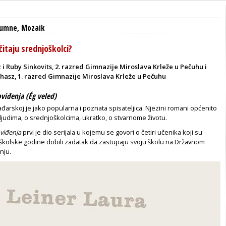
lumne
,
Mozaik
čitaju srednjoškolci?
 i Ruby Sinkovits, 2. razred Gimnazije Miroslava Krleže u Pečuhu i
hasz, 1. razred Gimnazije Miroslava Krleže u Pečuhu
viđenja (Ég veled)
đarskoj je jako popularna i poznata spisateljica. Njezini romani općenito
judima, o srednjoškolcima, ukratko, o stvarnome životu.
viđenja
prvi je dio serijala u kojemu se govori o četiri učenika koji su
školske godine dobili zadatak da zastupaju svoju školu na Državnom
nju.