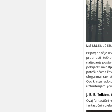
Izd. L&L Kiadó Kft
Pripovjedač je iz
prednosti i teškoć
natjecanja postaj
pobijediti na nat
poteškoćama čovje
ulogu ima i ravnat
Ovu knjigu rado p
uzbuđenjem.
(Za
J. R. R. Tolkien,
Ovaj fantastični 
fantastičnih djel