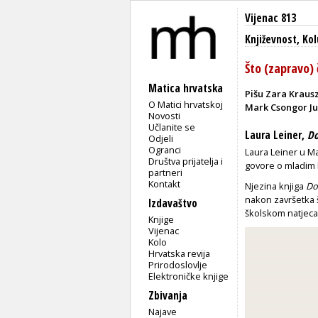
Vijenac 813
Književnost
,
Ko
Što (zapravo) 
Matica hrvatska
Pišu Zara Krausz
O Matici hrvatskoj
Mark Csongor Ju
Novosti
Učlanite se
Laura Leiner,
Do
Odjeli
Ogranci
Laura Leiner u Ma
Društva prijatelja i
govore o mladim l
partneri
Kontakt
Njezina knjiga
Do
nakon završetka 
Izdavaštvo
školskom natjeca
Knjige
Vijenac
Kolo
Hrvatska revija
Prirodoslovlje
Elektroničke knjige
Zbivanja
Najave