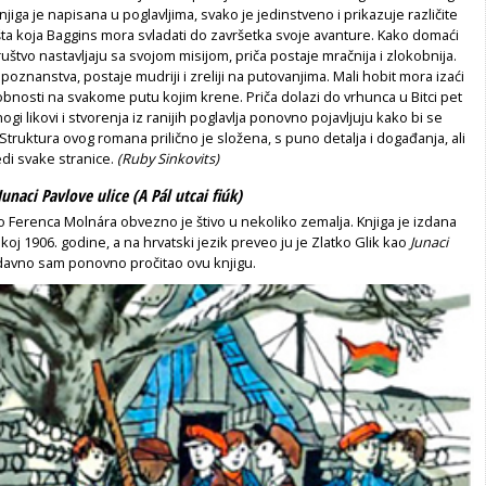
jiga je napisana u poglavljima, svako je jedinstveno i prikazuje različite
išta koja Baggins mora svladati do završetka svoje avanture. Kako domaći
ruštvo nastavljaju sa svojom misijom, priča postaje mračnija i zlokobnija.
poznanstva, postaje mudriji i zreliji na putovanjima. Mali hobit mora izaći
bnosti na svakome putu kojim krene. Priča dolazi do vrhunca u Bitci pet
ogi likovi i stvorenja iz ranijih poglavlja ponovno pojavljuju kako bi se
 Struktura ovog romana prilično je složena, s puno detalja i događanja, ali
di svake stranice.
(Ruby Sinkovits)
Junaci Pavlove ulice (A Pál utcai fiúk)
o Ferenca Molnára obvezno je štivo u nekoliko zemalja. Knjiga je izdana
koj 1906. godine, a na hrvatski jezik preveo ju je Zlatko Glik kao
Junaci
davno sam ponovno pročitao ovu knjigu.