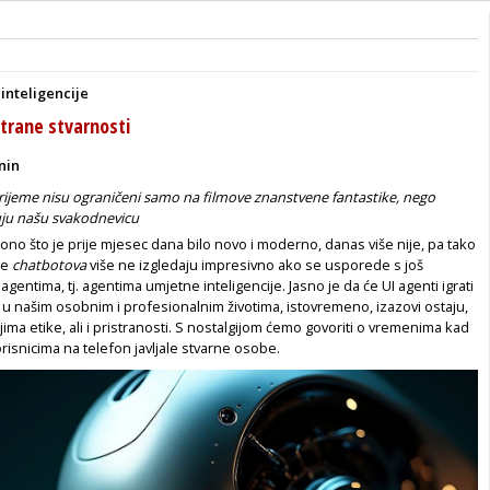
inteligencije
strane stvarnosti
nin
rijeme nisu ograničeni samo na filmove znanstvene fantastike, nego
uju našu svakodnevicu
, ono što je prije mjesec dana bilo novo i moderno, danas više nije, pa tako
je
chatbotova
više ne izgledaju impresivno ako se usporede s još
I agentima, tj. agentima umjetne inteligencije. Jasno je da će UI agenti igrati
 u našim osobnim i profesionalnim životima, istovremeno, izazovi ostaju,
ima etike, ali i pristranosti. S nostalgijom ćemo govoriti o vremenima kad
isnicima na telefon javljale stvarne osobe.