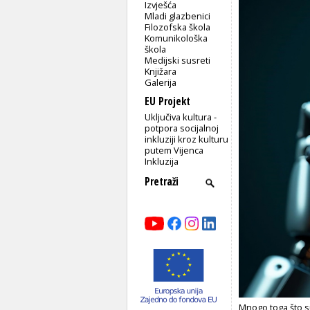
Izvješća
Mladi glazbenici
Filozofska škola
Komunikološka
škola
Medijski susreti
Knjižara
Galerija
EU Projekt
Uključiva kultura -
potpora socijalnoj
inkluziji kroz kulturu
putem Vijenca
Inkluzija
Mnogo toga što su