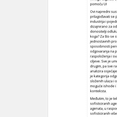
pomoću UI
Ovi napredni sus
prilagođavati se 
industrija i poje
dizajnirano za od
donositelji odluk
koga? Za što se s
jednostavnih prog
sposobnosti perce
odgovaranja na pi
raspoloženja i s
ciljeve. Sve je u
drugim, pa sve ra
analizira osjećaje
je kategorija odg
složenih ulaza i
moguće ishode i 
konteksta.
Međutim, to je te
sofisticiranih ag
agenata, u raspo
sofisticiranih vi