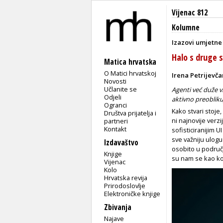
Vijenac 812
Kolumne
Izazovi umjetne 
Halo s druge 
Matica hrvatska
O Matici hrvatskoj
Irena Petrijevča
Novosti
Učlanite se
Agenti već duže v
Odjeli
aktivno preoblik
Ogranci
Kako stvari stoje
Društva prijatelja i
ni najnovije verzi
partneri
Kontakt
sofisticiranijim U
sve važniju ulogu
Izdavaštvo
osobito u područj
Knjige
su nam se kao kor
Vijenac
Kolo
Hrvatska revija
Prirodoslovlje
Elektroničke knjige
Zbivanja
Najave