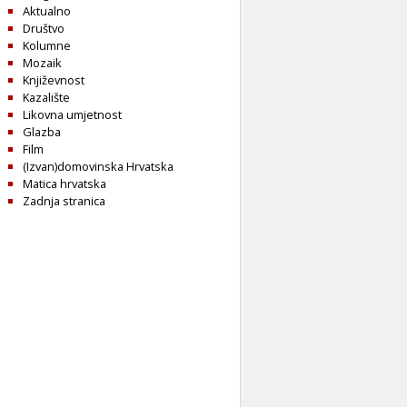
Aktualno
Društvo
Kolumne
Mozaik
Književnost
Kazalište
Likovna umjetnost
Glazba
Film
(Izvan)domovinska Hrvatska
Matica hrvatska
Zadnja stranica