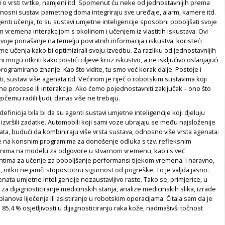
i o vrsti tvrtke, namjeni itd. Spomenut ću neke od jednostavnijih prema
rnosni sustavi pametnog doma integriraju sve uređaje, alarm, kamere itd.
genti učenja, to su sustavi umjetne inteligencije sposobni poboljšati svoje
 vremena interakcijom s okolinom i učenjem iz vlastitih iskustava. Ovi
svoje ponašanje na temelju povratnih informacija i iskustva, koristeći
me učenja kako bi optimizirali svoju izvedbu. Za razliku od jednostavnijih
i mogu otkriti kako postići ciljeve kroz iskustvo, a ne isključivo oslanjajući
rogramirano znanje. Kao što vidite, tu smo već korak dalje. Postoje i
ti, sustavi više agenata itd. Većinom je riječ o robotskim sustavima koji
e procese ili interakcije. Ako ćemo pojednostavniti zaključak – ono što
emu radili ljudi, danas više ne trebaju.
efinicija bila bi da su agenti sustavi umjetne inteligencije koji djeluju
izvršili zadatke. Automobili koji sami voze ubrajaju se među najsloženije
ta, budući da kombiniraju više vrsta sustava, odnosno više vrsta agenata:
 na korisnim programima za donošenje odluka s tzv. refleksnim
nima na modelu za odgovore u stvarnom vremenu, kao i s već
ima za učenje za poboljšanje performansi tijekom vremena. I naravno,
, nitko ne jamči stopostotnu sigurnost od pogreške. To je valjda jasno.
nata umjetne inteligencije nezaustavljivo raste. Tako se, primjerice, u
 za dijagnosticiranje medicinskih stanja, analize medicinskih slika, izrade
lanova liječenja ili asistiranje u robotskim operacijama. Čitala sam da je
 85,4 % osjetljivosti u dijagnosticiranju raka kože, nadmašivši točnost