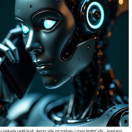
 nekada radili ljudi, danas više ne trebaju / Izvor NightCafe - kreirano