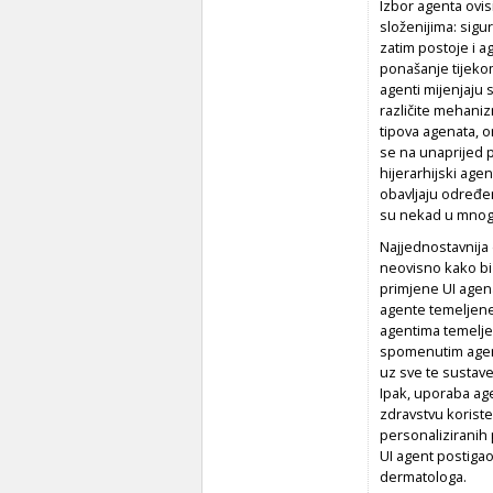
Izbor agenta ovis
složenijima: sigu
zatim postoje i a
ponašanje tijekom
agenti mijenjaju 
različite mehaniz
tipova agenata, on
se na unaprijed p
hijerarhijski agen
obavljaju određen
su nekad u mnogoč
Najjednostavnija d
neovisno kako bi 
primjene UI agena
agente temeljene
agentima temelje
spomenutim agent
uz sve te sustave
Ipak, uporaba age
zdravstvu koriste
personaliziranih p
UI agent postigao
dermatologa.