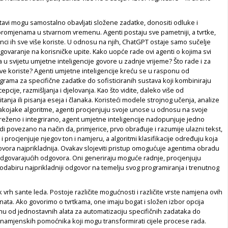
tavi mogu samostalno obavljati složene zadatke, donositi odluke i
promjenama u stvarnom vremenu. Agenti postaju sve pametniji, a tvrtke,
dinci ih sve više koriste. U odnosu na njih, ChatGPT ostaje samo sučelje
govaranje na korisničke upite. Kako uopće rade ovi agenti o kojima svi
a u svijetu umjetne inteligencije govore u zadnje vrijeme? Što rade i za
ve koriste? Agenti umjetne inteligencije kreću se u rasponu od
rama za specifične zadatke do sofisticiranih sustava koji kombiniraju
pcije, razmišljanja i djelovanja. Kao što vidite, daleko više od
tanja ili pisanja eseja i članaka. Koristeći modele strojnog učenja, analize
vakojake algoritme, agenti procjenjuju svoje unose u odnosu na svoje
mreženo i integrirano, agent umjetne inteligencije nadopunjuje jedno
di povezano na način da, primjerice, prvo obrađuje i razumije ulazni tekst,
 i procjenjuje njegov ton i namjeru, a algoritmi klasifikacije određuju koja
ovora najprikladnija. Ovakav slojeviti pristup omogućuje agentima obradu
 odgovarajućih odgovora. Oni generiraju moguće radnje, procjenjuju
odabiru najprikladniji odgovor na temelju svog programiranja i trenutnog
k vrh sante leda. Postoje različite mogućnosti i različite vrste namjena ovih
enata. Ako govorimo o tvrtkama, one imaju bogat i složen izbor opcija
nu od jednostavnih alata za automatizaciju specifičnih zadataka do
šenamjenskih pomoćnika koji mogu transformirati cijele procese rada.