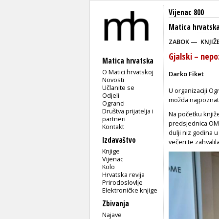
Vijenac 800
Matica hrvatsk
ZABOK — KNJIŽ
Gjalski – nep
Matica hrvatska
O Matici hrvatskoj
Darko Fiket
Novosti
Učlanite se
U organizaciji O
Odjeli
možda najpoznati
Ogranci
Društva prijatelja i
Na početku knjiže
partneri
predsjednica OMH
Kontakt
dulji niz godina u
Izdavaštvo
večeri te zahvali
Knjige
Vijenac
Kolo
Hrvatska revija
Prirodoslovlje
Elektroničke knjige
Zbivanja
Najave