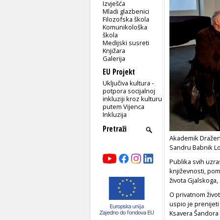
Izvješća
Mladi glazbenici
Filozofska škola
Komunikološka
škola
Medijski susreti
Knjižara
Galerija
EU Projekt
Uključiva kultura -
potpora socijalnoj
inkluziji kroz kulturu
putem Vijenca
Inkluzija
Akademik Dražen 
Sandru Babnik L
Publika svih uzras
književnosti, pom
života Gjalskoga, 
O privatnom život
uspio je prenijet
Ksavera Šandora 