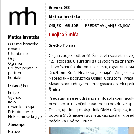
Vijenac 800
Matica hrvatska
OSIJEK – GRUDE — PREDSTAVLJANJE KNJIGA
Dvojica Šimića
Matica hrvatska
O Matici hrvatskoj
Srećko Tomas
Novosti
Učlanite se
Organizacijski odbor 61. Šimićevih susreta i ove
Odjeli
12. listopada. U suradnji sa Zavodom za znanstv
Ogranci
Filozofskim fakultetom u Osijeku, ograncima Ma
Društva prijatelja i
Družbom „Braća Hrvatskoga Zmaja“ – Zmajski sto
partneri
Kontakt
Napredak – podružnica Osijek, Udrugom Hrvata B
Slavonskom udrugom Hercegovaca Osijek upriliče
Izdavaštvo
Šimića.
Knjige
Vijenac
Predstavljanje je održano na Filozofskom fakulte
Kolo
pred oko 70 nazočnih. Uvodne su pozdrave uputi
Hrvatska revija
Trojan, ujedno i predsjednik OMH u Osijeku, te
Prirodoslovlje
odbora 61. Šimićevih susreta, kao izaslanik pre
Elektroničke knjige
načelnika Općine Grude.
Zbivanja
Najave