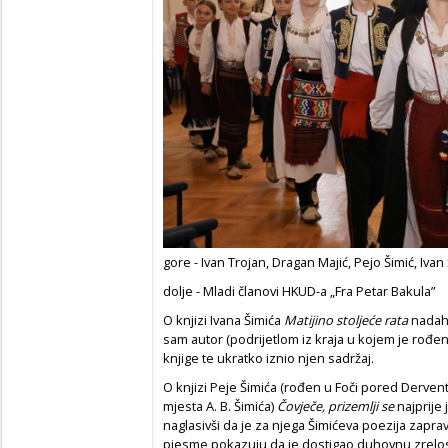
gore - Ivan Trojan, Dragan Majić, Pejo Šimić, Iva
dolje - Mladi članovi HKUD-a „Fra Petar Bakula”
O knjizi Ivana Šimića
Matijino stoljeće rata
nadahn
sam autor (podrijetlom iz kraja u kojem je rođen i
knjige te ukratko iznio njen sadržaj.
O knjizi Peje Šimića (rođen u Foči pored Dervent
mjesta A. B. Šimića)
Čovječe, prizemlji se
najprije 
naglasivši da je za njega Šimićeva poezija zapr
pjesme pokazuju da je dostigao duhovnu zrelos