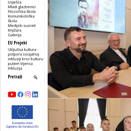
Izvješća
Mladi glazbenici
Filozofska škola
Komunikološka
škola
Medijski susreti
Knjižara
Galerija
EU Projekt
Uključiva kultura -
potpora socijalnoj
inkluziji kroz kulturu
putem Vijenca
Inkluzija