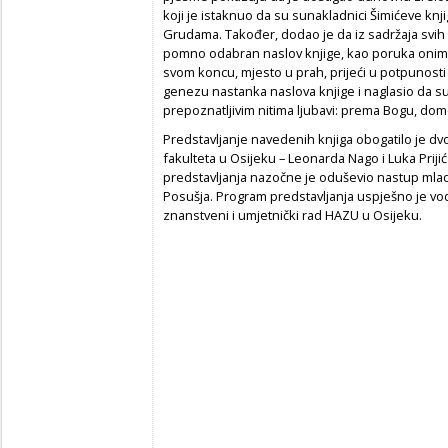
koji je istaknuo da su sunakladnici Šimićeve knj
Grudama. Također, dodao je da iz sadržaja svih 1
pomno odabran naslov knjige, kao poruka onima 
svom koncu, mjesto u prah, prijeći u potpunosti 
genezu nastanka naslova knjige i naglasio da s
prepoznatljivim nitima ljubavi: prema Bogu, domov
Predstavljanje navedenih knjiga obogatilo je d
fakulteta u Osijeku – Leonarda Nago i Luka Prijić 
predstavljanja nazočne je oduševio nastup mladi
Posušja. Program predstavljanja uspješno je vodi
znanstveni i umjetnički rad HAZU u Osijeku.