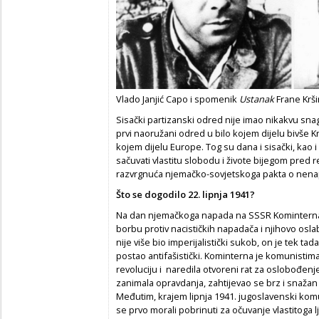
Vlado Janjić Capo i spomenik
Ustanak
Frane Krši
Sisački partizanski odred nije imao nikakvu snagu 
prvi naoružani odred u bilo kojem dijelu bivše Kr
kojem dijelu Europe. Tog su dana i sisački, kao 
sačuvati vlastitu slobodu i živote bijegom pred r
razvrgnuća njemačko-sovjetskoga pakta o nena
Što se dogodilo 22. lipnja 1941?
Na dan njemačkoga napada na SSSR Kominterna 
borbu protiv nacističkih napadača i njihovo oslab
nije više bio imperijalistički sukob, on je tek t
postao antifašistički. Kominterna je komunistima
revoluciju i naredila otvoreni rat za oslobođen
zanimala opravdanja, zahtijevao se brz i snažan
Međutim, krajem lipnja 1941. jugoslavenski komun
se prvo morali pobrinuti za očuvanje vlastitoga l