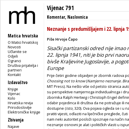
Vijenac 791
Komentar
,
Naslovnica
Neznanje s predumišljajem i 22. lipnja 1
Matica hrvatska
Piše Hrvoje Čapo
O Matici hrvatskoj
Novosti
Sisački partizanski odred nije imao 
Učlanite se
22. lipnja 1941, niti je bio prvi nao
Odjeli
Ogranci
bivše Kraljevine Jugoslavije, a pogot
Društva prijatelja i
Europe
partneri
Kontakt
Prije četiri godine objavljen je zbornik radova
Choosing not to know
(
Namjerno neznanje. Bira
Izdavaštvo
MIT Press). Na nešto više od petsto stranica autor
Knjige
su perspektive namjernoga individualnoga i dr
Vijenac
zbornika Ralph Hertwig i Christoph Engel defin
Kolo
Hrvatska revija
odabir pojedinca ili društva da ne potražuje ili n
Prirodoslovlje
dostupne (
Isto
, 320). Ova pojava ogleda se i u
Elektroničke knjige
pratiti vijesti, odlaziti na liječničke preglede, č
nam neki autoritet posloži spoznaje na način n
Zbivanja
neznanje osnovni je alat i političkih vlasti u is
Najave