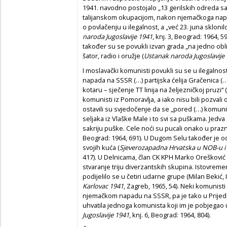
1941. navodno postojalo „13 gerilskih odreda sa
talijanskom okupacijom, nakon njemačkoga napa
o povlačenju u ilegalnost, a „već 23. juna skloni
naroda Jugoslavije 1941
, knj. 3, Beograd: 1964, 
također su se povukli izvan grada „na jedno obl
šator, radio i oružje (
Ustanak naroda Jugoslavije 
I moslavački komunisti povukli su se u ilegalnost
napada na SSSR (…) partijska ćelija Gračenica (…)
kotaru – sječenje TT linija na željezničkoj pruzi“ (
komunisti iz Pomoravlja, a iako nisu bili pozvali
ostavili su svjedočenje da se „pored (…) komuni
seljaka iz Vlaške Male i to svi sa puškama. Jedva
sakriju puške. Cele noći su pucali onako u prazn
Beograd: 1964, 691). U Dugom Selu također je 
svojih kuća (
Sjeverozapadna Hrvatska u NOB-u i so
417). U Delnicama, član CK KPH Marko Orešković 
stvaranje triju diverzantskih skupina. Istovrem
podijelilo se u četiri udarne grupe (Milan Bekić,
Karlovac 1941
, Zagreb, 1965, 54). Neki komunisti
njemačkom napadu na SSSR, pa je tako u Prijedoru
uhvatila jednoga komunista koji im je pobjegao
Jugoslavije 1941
, knj. 6, Beograd: 1964, 804).