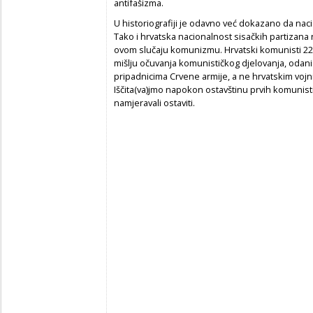
antifašizma.
U historiografiji je odavno već dokazano da nac
Tako i hrvatska nacionalnost sisačkih partizana n
ovom slučaju komunizmu. Hrvatski komunisti 22. l
mišlju očuvanja komunističkog djelovanja, odani P
pripadnicima Crvene armije, a ne hrvatskim vojni
Iščita(va)jmo napokon ostavštinu prvih komunist
namjeravali ostaviti.