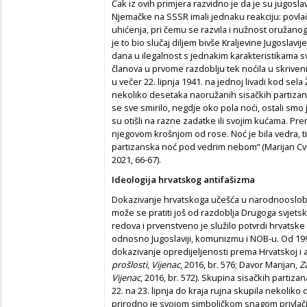
Čak iz ovih primjera razvidno je da je su jugosl
Njemačke na SSSR imali jednaku reakciju: povla
uhićenja, pri čemu se razvila i nužnost oružan
je to bio slučaj diljem bivše Kraljevine Jugoslavij
dana u ilegalnost s jednakim karakteristikama sv
članova u prvome razdoblju tek noćila u skriv
u večer 22. lipnja 1941. na jednoj livadi kod sel
nekoliko desetaka naoružanih sisačkih partizana
se sve smirilo, negdje oko pola noći, ostali smo 
su otišli na razne zadatke ili svojim kućama. Pr
njegovom krošnjom od rose. Noć je bila vedra, tih
partizanska noć pod vedrim nebom“ (Marijan Cv
2021, 66-67).
Ideologija hrvatskog antifašizma
Dokazivanje hrvatskoga učešća u narodnooslobo
može se pratiti još od razdoblja Drugoga svjetsko
redova i prvenstveno je služilo potvrdi hrvatske 
odnosno Jugoslaviji, komunizmu i NOB-u. Od 1991
dokazivanje opredijeljenosti prema Hrvatskoj i 
prošlosti
,
Vijenac
, 2016, br. 576; Davor Marijan,
Z
Vijenac
, 2016, br. 572). Skupina sisačkih partiza
22. na 23. lipnja do kraja rujna skupila nekoliko 
prirodno je svojom simboličkom snagom privlačila