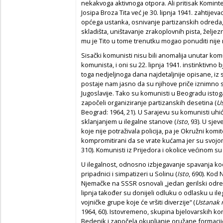
nekakvoga aktivnoga otpora. Ali pritisak Komint
Josipa Broza Tita već je 30. lipnja 1941. zahtij
općega ustanka, osnivanje partizanskih odreda, p
skladišta, uništavanje zrakoplovnih pista, želje
mu je Tito u tome trenutku mogao ponuditi nije 
Sisački komunisti nisu bili anomalija unutar kom
komunista, i oni su 22. lipnja 1941. instinktivno 
toga nedjeljnoga dana najdetaljnije opisane, iz
postaje nam jasno da su njihove priče iznimno s
Jugoslavije. Tako su komunisti u Beogradu istoga
započeli organiziranje partizanskih desetina (
Us
Beograd: 1964, 21). U Sarajevu su komunisti uh
sklanjanjem u ilegalne stanove (
Isto
, 93). U sje
koje nije potraživala policija, pa je Okružni komit
kompromitirani da se vrate kućama jer su svojom 
310). Komunisti iz Prijedora i okolice većinom su
U ilegalnost, odnosno izbjegavanje spavanja kod 
pripadnici i simpatizeri u Solinu (
Isto
, 690). Kod
Njemačke na SSSR osnovali „jedan gerilski odre
lipnja također su donijeli odluku o odlasku u ile
vojničke grupe koje će vršiti diverzije“ (
Ustanak n
1964, 60). Istovremeno, skupina bjelovarskih k
Bedenik i započela okupljanje oružane formacij