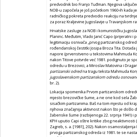
predvodnik bio Franjo Tuđman. Njegova uključe
NOB-u započela je još početkom 1960-ih kada je k
radničkog pokreta predvodio reakciju na tvrdnje 
za poraz Kraljevine Jugoslavije u Travanjskom ra
Hrvatske zasluge za NOB i komunističku Jugoslaviju
Planinc. Međutim, Vlado Janić Capo (prijeratni i p
legitimaciju osnivača „prvog partizanskog odred
rođendanskoj čestitki Josipa Broza Tita. Dotada
napore (prvenstveno u tekstovima Mahmuda Konjh
nakon Titove potvrde već 1981. podignuto je s
odredu u Brezovici, a Miroslav Matovina i Dragan
partizanski odred
na tragu teksta Mahmuda Kon
jugoslavenskom partizanskom odredu osnovanom
br. 2).
Lokacija spomenika Prvom partizanskom odredu
mjesto brezovičke šume, a ne one kod sela Žab
sisačkim partizanima. Baš na tom mjestu od kraj
njihova značajnija aktivnost nakon što je došlo
žabenske šume (razbijenoga 22. srpnja 1941) i p
KPH uputio Capi oštre kritike zbog neaktivnosti 
Zagreb, s. a. [1981], 202). Nakon osamostaljenj
prvoga partizanskog odreda iz 1981. te se nasta