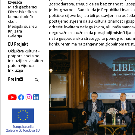
Izvješća
gospodarstva, znajući da se bez znanosti i gospo
Mladi glazbenici
jednog naroda. Sada kada je Republika Hrvatska
Filozofska škola
političke ciljeve koji su bili postavljeni na poč
Komunikološka
postajemo svjesni da su kultura, znanost i gosp
škola
Medijski susreti
odrediti kvaliteta našega života, ali i naša samos
Knjižara
nego važnim i nužnim da ponajbolji misleći ljudi
Galerija
našu gospodarsku strategiju te pomognu našim
EU Projekt
konkurentnima na zahtjevnom globalnom tržištu“
Uključiva kultura -
potpora socijalnoj
inkluziji kroz kulturu
putem Vijenca
Inkluzija