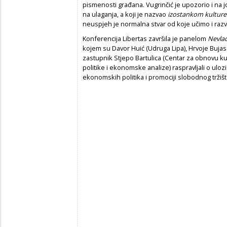
pismenosti građana. Vugrinčić je upozorio i na j
na ulaganja, a koji je nazvao
izostankom kulture
neuspjeh je normalna stvar od koje učimo i razvi
Konferencija Libertas završila je panelom
Nevlad
kojem su Davor Huić (Udruga Lipa), Hrvoje Buja
zastupnik Stjepo Bartulica (Centar za obnovu kul
politike i ekonomske analize) raspravljali o uloz
ekonomskih politika i promociji slobodnog tržišt