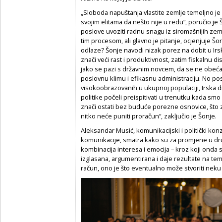
„Sloboda napuštanja vlastite zemlje temeljno je 
svojim elitama da nešto nije u redu“, poručio je 
poslove uvoziti radnu snagu iz siromašnijih zemalj
tim procesom, ali glavno je pitanje, ocjenjuje Šon
odlaze? Šonje navodi nizak porez na dobit u Irsk
znači veći rast i produktivnost, zatim fiskalnu d
jako se pazi s državnim novcem, da se ne obeća 
poslovnu klimu i efikasnu administraciju. No po
visokoobrazovanih u ukupnoj populaciji, Irska d
politike počeli preispitivati u trenutku kada smo p
znači ostati bez buduće porezne osnovice, što za
nitko neće puniti proračun“, zaključio je Šonje.
Aleksandar Musić, komunikacijski i politički konzul
komunikacije, smatra kako su za promjene u društ
kombinacija interesa i emocija – kroz koji onda s
izglasana, argumentirana i daje rezultate na tem
račun, ono je što eventualno može stvoriti nek