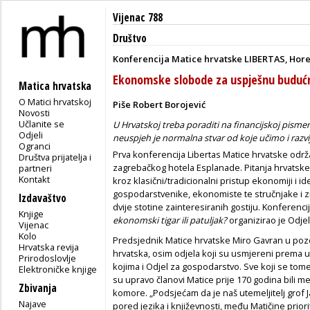
Vijenac 788
Društvo
Konferencija Matice hrvatske LIBERTAS, Horel
Ekonomske slobode za uspješnu buduć
Matica hrvatska
O Matici hrvatskoj
Piše Robert Borojević
Novosti
Učlanite se
U Hrvatskoj treba poraditi na financijskoj pisme
Odjeli
neuspjeh je normalna stvar od koje učimo i razv
Ogranci
Prva konferencija Libertas Matice hrvatske održa
Društva prijatelja i
zagrebačkog hotela Esplanade. Pitanja hrvats
partneri
Kontakt
kroz klasični/tradicionalni pristup ekonomiji i i
gospodarstvenike, ekonomiste te stručnjake i zn
Izdavaštvo
dvije stotine zainteresiranih gostiju. Konferen
Knjige
ekonomski tigar ili patuljak?
organizirao je Odje
Vijenac
Kolo
Predsjednik Matice hrvatske Miro Gavran u pozdr
Hrvatska revija
hrvatska, osim odjela koji su usmjereni prema u
Prirodoslovlje
kojima i Odjel za gospodarstvo. Sve koji se tom
Elektroničke knjige
su upravo članovi Matice prije 170 godina bili 
Zbivanja
komore. „Podsjećam da je naš utemeljitelj grof 
Najave
pored jezika i književnosti, među Matičine priori