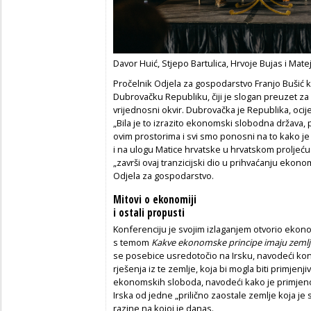
Davor Huić, Stjepo Bartulica, Hrvoje Bujas i Matej
Pročelnik Odjela za gospodarstvo Franjo Bušić k
Dubrovačku Republiku, čiji je slogan preuzet za 
vrijednosni okvir. Dubrovačka je Republika, oci
„Bila je to izrazito ekonomski slobodna država, p
ovim prostorima i svi smo ponosni na to kako je f
i na ulogu Matice hrvatske u hrvatskom proljeću 
„završi ovaj tranzicijski dio u prihvaćanju ekono
Odjela za gospodarstvo.
Mitovi o ekonomiji
i ostali propusti
Konferenciju je svojim izlaganjem otvorio ekonoms
s temom
Kakve ekonomske principe imaju zemlje u
se posebice usredotočio na Irsku, navodeći k
rješenja iz te zemlje, koja bi mogla biti primjenj
ekonomskih sloboda, navodeći kako je primjenom
Irska od jedne „prilično zaostale zemlje koja j
razine na kojoj je danas.