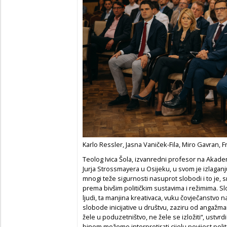
Karlo Ressler, Jasna Vaniček-Fila, Miro Gavran, Fr
Teolog Ivica Šola, izvanredni profesor na Akademi
Jurja Strossmayera u Osijeku, u svom je izlagan
mnogi teže sigurnosti nasuprot slobodi i to je, s
prema bivšim političkim sustavima i režimima. Slo
ljudi, ta manjina kreativaca, vuku čovječanstvo na
slobode inicijative u društvu, zaziru od angažmana 
žele u poduzetništvo, ne žele se izložiti“, ustvrdi
binom možemo interpretirati cijelu povijest politi