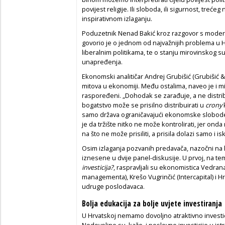
povijest religije. Ili sloboda, ili sigurnost, treće
inspirativnom izlaganju.
Poduzetnik Nenad Bakić kroz razgovor s mode
govorio je o jednom od najvažnijih problema u H
liberalnim politikama, te o stanju mirovinskog 
unapređenja.
Ekonomski analitičar Andrej Grubišić (Grubišić & 
mitova u ekonomiji. Među ostalima, naveo je i 
raspoređeni. „Dohodak se zarađuje, a ne distribu
bogatstvo može se prisilno distribuirati u
crony
k
samo država ograničavajući ekonomske slobode“
je da tržište nitko ne može kontrolirati, jer onda
na što ne može prisiliti, a prisila dolazi samo i i
Osim izlaganja pozvanih predavača, nazočni na k
iznesene u dvije panel-diskusije. U prvoj, na t
investicija?
, raspravljali su ekonomistica Vedran
managementa), Krešo Vugrinčić (Intercapital) i H
udruge poslodavaca.
Bolja edukacija za bolje uvjete investiranja
U Hrvatskoj nemamo dovoljno atraktivno investic
Nedovoljne su, kaže, i poslovne investicije u istra