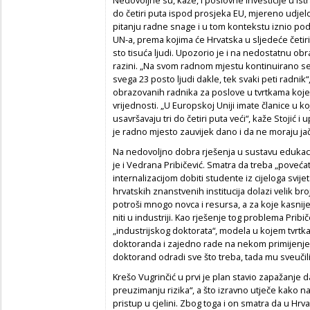
do četiri puta ispod prosjeka EU, mjereno udjel
pitanju radne snage i u tom kontekstu iznio p
UN-a, prema kojima će Hrvatska u sljedeće četiri 
sto tisuća ljudi. Upozorio je i na nedostatnu ob
razini. „Na svom radnom mjestu kontinuirano s
svega 23 posto ljudi dakle, tek svaki peti radni
obrazovanih radnika za poslove u tvrtkama koj
vrijednosti. „U Europskoj Uniji imate članice u k
usavršavaju tri do četiri puta veći“, kaže Stojić 
je radno mjesto zauvijek dano i da ne moraju ja
Na nedovoljno dobra rješenja u sustavu edukaci
je i Vedrana Pribičević. Smatra da treba „poveć
internalizacijom dobiti studente iz cijeloga svijet
hrvatskih znanstvenih institucija dolazi velik b
potroši mnogo novca i resursa, a za koje kasni
niti u industriji. Kao rješenje tog problema Pri
„industrijskog doktorata“, modela u kojem tvrtk
doktoranda i zajedno rade na nekom primijenje
doktorand odradi sve što treba, tada mu sveučili
Krešo Vugrinčić u prvi je plan stavio zapažanje d
preuzimanju rizika“, a što izravno utječe kako na
pristup u cjelini. Zbog toga i on smatra da u Hrva