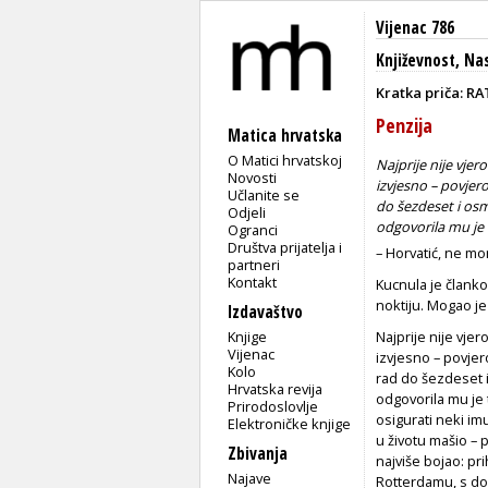
Vijenac 786
Književnost
,
Nas
Kratka priča: R
Penzija
Matica hrvatska
O Matici hrvatskoj
Najprije nije vje
Novosti
izvjesno – povjer
Učlanite se
do šezdeset i osm
Odjeli
odgovorila mu je
Ogranci
Društva prijatelja i
– Horvatić, ne mo
partneri
Kontakt
Kucnula je člankom
noktiju. Mogao je 
Izdavaštvo
Knjige
Najprije nije vje
Vijenac
izvjesno – povjer
Kolo
rad do šezdeset i
Hrvatska revija
odgovorila mu je t
Prirodoslovlje
osigurati neki imu
Elektroničke knjige
u životu mašio –
Zbivanja
najviše bojao: pr
Najave
Rotterdamu, s dob