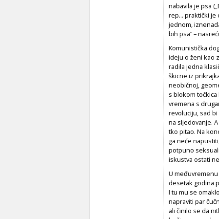
nabavila je psa („
rep... praktički j
jednom, iznenada
bih psa“ – nasreć
Komunistička dogm
ideju o ženi kao 
radila jedna klasi
škicne iz prikraj
neobičnoj, geomet
s blokom točkica
vremena s drugari
revoluciju, sad b
na sljedovanje. A
tko pitao. Na kon
ga neće napustiti
potpuno seksuali
iskustva ostati n
U međuvremenu se
desetak godina po
I tu mu se omaklo
napraviti par čučn
ali činilo se da n