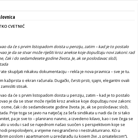
lovnica
ATKO CVETNIĆ
rovao da će s prvim listopadom doista u penziju, zatim – kad je to postalo
ovao je da se stvar može riješiti kroz anekse koje dopuštaju novi zakoni: rad
e, čak i do sedamdesete godine života. Je, ak se poslodavac složi,
 tada
rate skupljati nikakvu dokumentaciju – rekla je nova pravnica – sve je tu.
 kažiprsta o ekran računala. Dugački, čvrsti prsti, sjajni, elegantni ovali
zamisliti stisak.
rovao da će s prvim listopadom doista u penziju, zatim – kad je to postalo
ovao je da se stvar može riješiti kroz anekse koje dopuštaju novi zakoni:
 osme, čak i do sedamdesete godine života. Je, ak se poslodavac složi,
ada. Prije toga se javio na natječaj za šefa sindikata u nadi da će si tako
nitet, pa je sve to – planirano naivno, a izvedeno kilavo, kao i sve čega se
 palo u vodu i sad se najednom našao suočen s perspektivom koje se
ihodi prepolovljeni, a vrijeme neograničeno i nestrukturirano. Kći u
rim poslom i apartmanom u predgrađu (u kojem živi „s prijateljicom“),