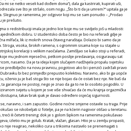
Da mi se netko veseli kad dođem doma“), dala ga kastrirati, kupirati uši,
e odrezala sve što je stršalo, osim nogu. „Što bi ti da ja umrem?“ upitala ga je
. Slegnuo je ramenima, jer odgovor koji mu se sam ponudio – „Prodao
u je prešutio.
a o redistribuciji imala je jedno lice koje mu se svidjelo još u mladosti:
zajedničkom dobru. U studentsko doba često je bio na referadi gdje je
čna milfača, lik iz mokrih snova čitavog naraštaja. Dolazio bi samo da je
ka. Stroga, visoka, širokih ramena, s ogromnim sisama koje su stajale u
rijskoj korelaciji s velikim naočalama. Zamišljao se kako stoji u referadi,
 koje mu jednom mjesečno, petkom poslije predavanja, osiguravaju sat
com, nasamo. Da je ta ideja kojim slučajem nadživjela propalu svjetsku
i se predbilježio na novu pravnicu, pogotovo ako bi i penzići zadržali pravo
 Dubravku bi bez primjedbi prepustio kolektivu. Naravno, ako bi ga uopće
cu, oženio ju je baš stoga što se nije bojao da će ostati bez nje. Ne baš da
, ta garancija ne postoji, nego je znao da ga to ne bi osobito pogodilo. U
ziranom svijetu u kojem je sve više shvaćao da će mu krajnja orgazmička
edostupna, takav brak ipak je davao određeni osjećaj sigurnosti.
, naravno, i sam zapustio. Godine noćne smjene ostavile su traga. Prije
kušao se iskobeljati iz fotelje, pa je na kćerin nagovor otišao u teretanu.
, treći ili četvrti trening: dok je s golom šipkom na ramenima pokušavao
jeva, izletio mu je golub. Kratak, vlažan, glasan. Htio je u zemlju propasti,
itko nije reagirao, nekoliko cura u trikoima nastavilo se prenemagati s