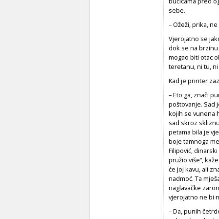
bučicama pred og
sebe.
– Ožeži, prika, ne 
Vjerojatno se jak
dok se na brzinu 
mogao biti otac ob
teretanu, ni tu, n
Kad je printer za
– Eto ga, znači pu
poštovanje. Sad j
kojih se vunena h
sad skroz skliznu
petama bila je vje
boje tamnoga meda
Filipović, dinars
pružio više“, kaž
će joj kavu, ali z
nadmoć. Ta mješav
naglavačke zaroni
vjerojatno ne bi n
– Da, punih četrde