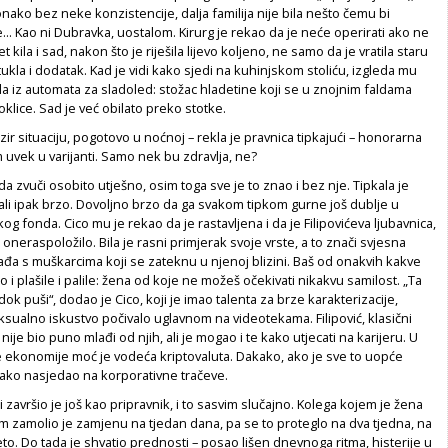
onako bez neke konzistencije, dalja familija nije bila nešto čemu bi
... Kao ni Dubravka, uostalom. Kirurg je rekao da je neće operirati ako ne
kila i sad, nakon što je riješila lijevo koljeno, ne samo da je vratila staru
tukla i dodatak. Kad je vidi kako sjedi na kuhinjskom stoliću, izgleda mu
ila iz automata za sladoled: stožac hladetine koji se u znojnim faldama
oklice. Sad je već obilato preko stotke.
ir situaciju, pogotovo u noćnoj – rekla je pravnica tipkajući – honorarna
uvek u varijanti. Samo nek bu zdravlja, ne?
da zvuči osobito utješno, osim toga sve je to znao i bez nje. Tipkala je
ali ipak brzo. Dovoljno brzo da ga svakom tipkom gurne još dublje u
g fonda. Cico mu je rekao da je rastavljena i da je Filipovićeva ljubavnica,
oneraspoložilo. Bila je rasni primjerak svoje vrste, a to znači svjesna
đa s muškarcima koji se zateknu u njenoj blizini. Baš od onakvih kakve
 i plašile i palile: žena od koje ne možeš očekivati nikakvu samilost. „Ta
dok puši“, dodao je Cico, koji je imao talenta za brze karakterizacije,
ualno iskustvo počivalo uglavnom na videotekama. Filipović, klasični
nije bio puno mlađi od njih, ali je mogao i te kako utjecati na karijeru. U
e ekonomije moć je vodeća kriptovaluta. Dakako, ako je sve to uopće
e lako nasjedao na korporativne tračeve.
 završio je još kao pripravnik, i to sasvim slučajno. Kolega kojem je žena
m zamolio je zamjenu na tjedan dana, pa se to proteglo na dva tjedna, na
jeto. Do tada je shvatio prednosti – posao lišen dnevnoga ritma, histerije u