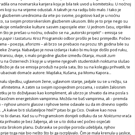
radila ona novinarska karijera koja je bila tek uvod u komitetsku. U noćnoj
oni koji su na vrijeme odustali. A takvih je na radiju bilo malo. I tako je
ši glazbenim urednicima da vrte po svome, pogotovo kad je u noćnu
co, sa svojim protorokerskim glazbenim ukusom. Bilo je to prije nego su
kcije omladinske kulture sasvim zaposjele eter. U jednom času, otprilike
n što je prešao u noćnu, odvažio se na „autorski projekt“ – emisija se
 papir i tastaturu
. Kroz Programski odbor prošlo je bez primjedbi. Počeo
ama – poezija, aforizmi – ali brzo se prebacio na prozu: tih godina bile su
eke Znanja. Nabavljao je nova izdanja i kako bi mu koje došlo pod ruku,
tranicu, dvije, s malo prigodne glazbe između čitanja,
musik zum
ru na Österreich 3 koji je u vrijeme njegovih studentskih nokturna slušao
dložio je da se emisija produži na pola sata, što su na kolegiju prihvatili, te
e ubacivati domaće autore: Majdaka, Kušana, pa Momu Kapora...
alu sljedbu, uglavnom žene, uglavnom starije, javljale su se u režiju, sa
 afinitetima. A zatim sa svojim ispovjednim prozama, i ostalim žalosnim
etku je to doživljavao kao kompliment, ali ubrzo je shvatio da ima posla s
 klasičnim energetskim vampirima. Možda ne baš vampirima, ali – premda
nu – njihovi umorni glasovi i njihove teme odavale su da im dnevno svjetlo
. „A kakve bi ti slušateljice htel?“ pitao bi ga Cico. Ovakve kao nova
rio bi danas. Kad su u Programskom donijeli odluku da se
Nokturno
vraća
a prihvatio je bez žaljenja, ali se u to doba već počeo osjećati
sta širokom planu. Dubravka se poslije poroda udebljala, njihov
 prije toga nije bio nešto što bi ga iscrpljivalo. Čim je mala krenula u jaslice,