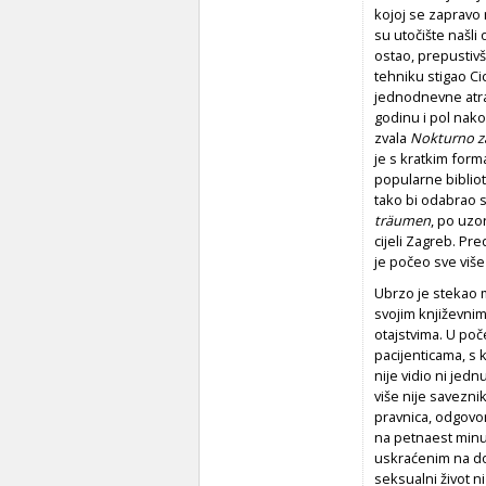
kojoj se zapravo 
su utočište našli 
ostao, prepustiv
tehniku stigao Ci
jednodnevne atra
godinu i pol nako
zvala
Nokturno za
je s kratkim form
popularne bibliot
tako bi odabrao s
träumen
, po uzo
cijeli Zagreb. Pre
je počeo sve viš
Ubrzo je stekao m
svojim književnim
otajstvima. U poč
pacijenticama, s
nije vidio ni jed
više nije saveznik
pravnica, odgovo
na petnaest minut
uskraćenim na do
seksualni život ni