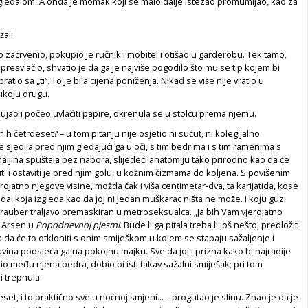
ledalom. A onda je momak koji se malo dalje istezao promumljao, kao za
žali.
o zacrvenio, pokupio je ručnik i mobitel i otišao u garderobu. Tek tamo,
presvlačio, shvatio je da ga je najviše pogodilo što mu se tip kojem bi
ratio sa „ti“. To je bila cijena poniženja. Nikad se više nije vratio u
i ikoju drugu.
zujao i počeo uvlačiti papire, okrenula se u stolcu prema njemu.
nih četrdeset? – u tom pitanju nije osjetio ni sućut, ni kolegijalno
e sjedila pred njim gledajući ga u oči, s tim bedrima i s tim ramenima s
aljina spuštala bez nabora, slijedeći anatomiju tako prirodno kao da će
ti i ostaviti je pred njim golu, u kožnim čizmama do koljena. S povišenim
rojatno njegove visine, možda čak i viša centimetar-dva, ta karijatida, kose
, koja izgleda kao da joj ni jedan muškarac ništa ne može. I koju guzi
ki rauber traljavo premaskiran u metroseksualca. „Ja bih Vam vjerojatno
e Arsen u
Popodnevnoj pjesmi
. Bude li ga pitala treba li još nešto, predložit
na da će to otkloniti s onim smiješkom u kojem se stapaju sažaljenje i
ina podsjeća ga na pokojnu majku. Sve da joj i prizna kako bi najradije
o među njena bedra, dobio bi isti takav sažalni smiješak; pri tom
i trepnula.
set, i to praktično sve u noćnoj smjeni... – progutao je slinu. Znao je da je