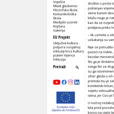
Izvješća
društvo s posla i
Mladi glazbenici
poklanjao vrijeme
Filozofska škola
skine barem deset 
Komunikološka
kilažu nego je na
škola
Medijski susreti
kao da se iscijed
Knjižara
prelijeva preko h
Galerija
– Ak uzmete u obz
EU Projekt
uskakanja su vam 
Uključiva kultura -
potpora socijalnoj
Nije se potrudila 
inkluziji kroz kulturu
pazeći na nokte, 
putem Vijenca
bezdan mirovinsko
Inkluzija
što ga je dodatno 
svega što se doga
su ga istovremeno
ziher gleda u oči 
premda mu je seks
komitetski krkan, 
svijetu seksualn
istina, jer Cico j
U noćnoj redakciji
bila pred porodo
koncu na cijelo l