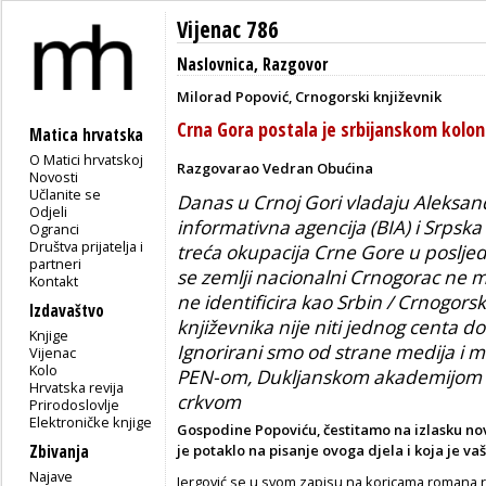
Vijenac 786
Naslovnica
,
Razgovor
Milorad Popović, Crnogorski književnik
Crna Gora postala je srbijanskom kolon
Matica hrvatska
O Matici hrvatskoj
Razgovarao Vedran Obućina
Novosti
Učlanite se
Danas u Crnoj Gori vladaju Aleksa
Odjeli
informativna agencija (BIA) i Srpska
Ogranci
Društva prijatelja i
treća okupacija Crne Gore u posljedn
partneri
se zemlji nacionalni Crnogorac ne mo
Kontakt
ne identificira kao Srbin / Crnogors
Izdavaštvo
književnika nije niti jednog centa d
Knjige
Ignorirani smo od strane medija i mi
Vijenac
Kolo
PEN-om, Dukljanskom akademijom 
Hrvatska revija
crkvom
Prirodoslovlje
Elektroničke knjige
Gospodine Popoviću, čestitamo na izlasku 
Zbivanja
je potaklo na pisanje ovoga djela i koja je 
Najave
Jergović se u svom zapisu na koricama romana 