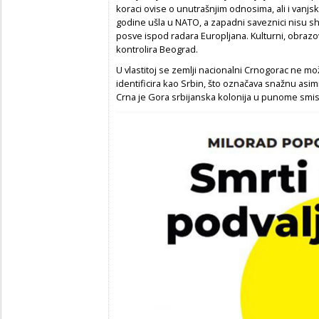
koraci ovise o unutrašnjim odnosima, ali i vanjsko
godine ušla u NATO, a zapadni saveznici nisu shv
posve ispod radara Europljana. Kulturni, obrazo
kontrolira Beograd.
U vlastitoj se zemlji nacionalni Crnogorac ne mož
identificira kao Srbin, što označava snažnu asim
Crna je Gora srbijanska kolonija u punome smislu