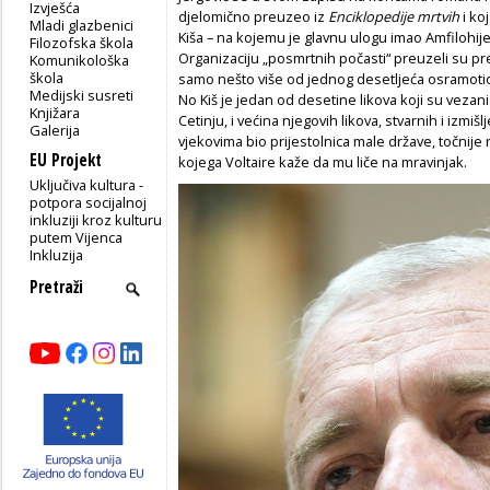
Izvješća
djelomično preuzeo iz
Enciklopedije mrtvih
i ko
Mladi glazbenici
Kiša – na kojemu je glavnu ulogu imao Amfilohije
Filozofska škola
Organizaciju „posmrtnih počasti“ preuzeli su pred
Komunikološka
škola
samo nešto više od jednog desetljeća osramotio 
Medijski susreti
No Kiš je jedan od desetine likova koji su vezani
Knjižara
Cetinju, i većina njegovih likova, stvarnih i izmišlj
Galerija
vjekovima bio prijestolnica male države, točnije
EU Projekt
kojega Voltaire kaže da mu liče na mravinjak.
Uključiva kultura -
potpora socijalnoj
inkluziji kroz kulturu
putem Vijenca
Inkluzija