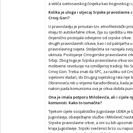
a veliča svetosavskog čovjeka kao bogovskog i 
Kolika je uloga i utjecaj Srpske pravoslavne 
Crnoj Gori?
U pravoslavlju je prisutan tzv. etnofiletistički pr
imaju tri autokefalne crkve, čija su sjedišta u Ate
činjenično postojala odvojeno od srpske crkve. Im
drugih pravoslavnih crkava, kao i od patrijarha 
pravoslavnog svijeta. Stoljećima se razvijala svo
ukinuta. Postojanje Crnogorske pravoslavne cr
Srbiji. Zbog toga je Srpska pravoslavna crkva vodi
molitvene revolucije na izmišljenoj tradiciji. No
Crnoj Gori. Treba znati da SPC, za razliku od Crnog
svjetovni vladari, do Drugog svjetskog rata nije bi
Obrenovića niti u vrijeme Karađorđevića, kada je
nakon pada komunizma ova je crkva dobila puno 
Ona je imala potporu Miloševića, ali i cijele 
komunisti. Kako to tumačite?
Tijekom cijele socijalističke Jugoslavije UDBA je 
Jugoslavija, obavještajne službe i Milošević nastav
Srpske pravoslavne crkve, a oni su bili upoznat
kraja Jugoslavije. Srpski svećenici brzo su napus