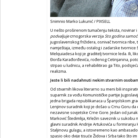
Snimnio Marko Lukunić / PIXSELL
U nešto proširenom tumačenju teksta, novinar i
podvaljuje
crnogorska verzija
Sto godina samoć
jugoslavenskog frižidera, osnivač tvornica ribe, t
namještaja, između ostalog i zadarske tvornice 
Melquiadesa koji je graditelj tvornice leda. Ili, l
Đorđa Karađorđevića, rođenog Cetinjanina, pot
strpao u ludnicu, a rehabilitirao ga Tito, podsj
realizma.
Jeste li bili nadahnuti nekim stvarnim osoba
Od stvarnih likova literarno su meni bili inspirati
suparnik za vođu Komunističke partije Jugoslavije
jedna brigada republikanaca u Španjolskom građ
Lenjinov suradnik koji je došao u Crnu Goru da 
nezavisne sovjetske Crne Gore. Jedan od junaka
Marković Štedimlija, Krležin saveznik u sukobu na
glavni suradnik Andrije Artukovića u formiranju 
Staljinovu gulagu, a istovremeno kao ambasad
spasio oko dvije tisuće Židova i Srba tako što i