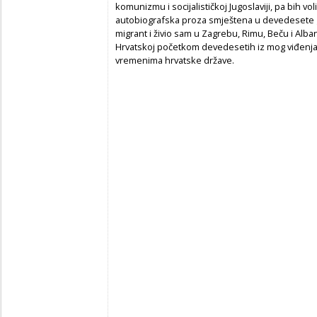
komunizmu i socijalističkoj Jugoslaviji, pa bih vol
autobiografska proza smještena u devedesete god
migrant i živio sam u Zagrebu, Rimu, Beču i Albani
Hrvatskoj početkom devedesetih iz mog viđenja
vremenima hrvatske države.