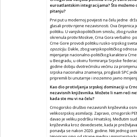
euroatlantskim integracijama? Što možemo oč
pitanju?
Prvi put u modernoj povijesti na čelu jedne drž
glasali protiv njene nezavisnosti. Ova činjenica
politiku. U vanjskopolitičkom smislu, zbog ruske
okrenula protiv Moskve, Crna Gora verbalno poz
Crne Gore provodi politiku rusko-srpskog svet
opoziciju
. Dakle, zbog vanjskopolitičkog odnosa
mijenjanje nacionalno-političkog karaktera Crne
u Beogradu, u okviru formiranja Srpske federacij
godine dobiju dvotrećinsku većinu za promjenu U
srpska nacionalna znamenja, proglasili SPC jed
pripremili bi unutarnje i inozemno javno mnijen
Kao dio protivljenja srpskoj dominaciji u Crn
nezavisnih književnika. Možete li nam reći neš
kada ste mu vi na čelu?
Crnogorsko društvo nezavisnih književnika osno
velikosrpskoj asimilaciji. Zapravo, crnogorski P
davao je veliku podršku Hrvatskoj. Međutim su
književnika kroz devedesete, kada je preživljav
ponavlja se nakon 2020. godine. Niti jednog cen
Ignorirani smo od strane medija i ministarstva