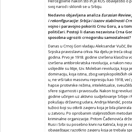
Hercegovine nakon što ih je KOS obavijestio o pl
svoj narod i sklonili se u Srbiju.
Nedavno objavljena analiza
Eurasian Review 
i rekonfiguracije: Srbija i izazov stabilnosti C
vojno i paravojno pokoriti Crnu Goru, a u to
političari. Postoji li danas nezavisna Crna Gor
sposobna ugroziti crnogorsku samostalnost?
Danas u Crnoj Gori vladaju Aleksandar Vučić, Be
Srpska pravoslavna crkva. Na djelu je treća oku
godina. Prvo je 1918. godine izvršena klasična v
izvršena antibirokratska revolucija, a nakon ne
uslijedile su litije, tzv. Moleban revolucija, koj
dominaciju, koja istina, zbog vanjskopolitičkih o
u, ne vrši tako masovnu represiju kao 1918, već 
hapse protivnike režima, intelektualce, sveučil
sfere sigurnosti i pravosuđa. Nakon tog revoluc
godine učinjen uz aktivno sudjelovanje Srbije i
pokušaju državnog udara, Andrija Mandić, postao
tužioci koji su otkrili zavjeru koja je bila planira
u zatvoru. Po oprobanim staljinističkim metoda
kriminalne organizacije. Pritom Čađenovića drže
Rusi i Srbi su posebno kivni na Katnića, koji je na
obavještajac razotkrio zavjeru koja je trebala sp