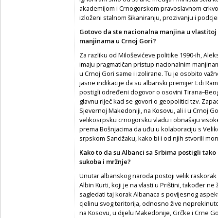
akademijom i Crnogorskom pravoslavnom crkvo
izloženi stalnom šikaniranju, prozivanju i podcje
Gotovo da ste nacionalna manjina u vlastitoj 
manjinama u Crnoj Gori?
Za razliku od Miloševićeve politike 1990-ih, Alek
imaju pragmatičan pristup nacionalnim manjinama
u Crnoj Gori same i izolirane. Tu je osobito važn
jasne indikacije da su albanski premijer Edi Ram
postigli određeni dogovor o osovini Tirana–Beog
glavnu riječ kad se govori o geopolitici tzv. Zap
Sjevernoj Makedoniji, na Kosovu, ali i u Crnoj G
velikosrpsku crnogorsku vladu i obnašaju visoke 
prema Bošnjacima da uđu u kolaboraciju s Veli
srpskom Sandžaku, kako bi i od njih stvorili mo
Kako to da su Albanci sa Srbima postigli tako
sukoba i mržnje?
Unutar albanskog naroda postoji velik raskorak
Albin Kurti, koji je na vlasti u Prištini, također n
sagledati taj korak Albanaca s povijesnog aspe
cjelinu svog teritorija, odnosno žive neprekinut
na Kosovu, u dijelu Makedonije, Grčke i Crne G