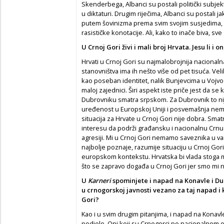
Skenderbega, Albanci su postali politički subjek
u diktaturi. Drugim riječima, Albanci su postali ja
putem šovinizma prema svim svojim susjedima, al
rasističke konotacije. Ali, kako to inače biva, sv
U Crnoj Gori živi i mali broj Hrvata. Jesu li i o
Hrvati u Crnoj Gori su najmalobrojnija naciona
stanovništva ima ih nešto više od pet tisuća. Vel
kao poseban identitet, nalik Bunjevcima u Vojvod
maloj zajednici. Širi aspekt iste priče jest da se 
Dubrovniku smatra srpskom. Za Dubrovnik to nij
uređenost u Europskoj Uniji i posvemašnja nem
situacija za Hrvate u Crnoj Gori nije dobra. Sm
interesu da podrži građansku i nacionalnu Crnu
agresiji. Mi u Crnoj Gori nemamo saveznika u v
najbolje poznaje, razumije situaciju u Crnoj Go
europskom kontekstu. Hrvatska bi vlada stoga 
što se zapravo događa u Crnoj Gori jer smo mi n
U
Karneri
spominjete i napad na Konavle i Du
u crnogorskoj javnosti vezano za taj napad i 
Gori?
Kao i u svim drugim pitanjima, i napad na Konav
podjele. Oni koji su Crnogorci po nacionalnom 