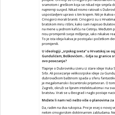
sramotom i greškom koja se nikad nije smjela d
najmirniji susjed. Nikad nismo ratovali s Dubrovč
uspostavljeni upravo s tim krajem. Niti je ikakva 
Crnogorci morali braniti. Crnogorci su s Hrvatima 
bratskom miru i tišini, kako sam napisao Bulato
na mene u jednom kafiću na Cetinju. Međutim pr
nisu promijenili svoje mišljenje, iako nikakve re
To je ista ideja kakva je postojala i početkom d
promijenili.
U ideologiji „srpskog sveta“ u Hrvatskoj se 
Gundulićem, Boškovićem… Gdje su granice sr
ovo posezanje?
Tlapnje o Dubrovniku izviru iz stare ideje Vuka 
Srbi. Ali posezanje velikosrpske ideje za Gundu
dubrovačkom baštinom spada u sferu fantastike
je megalomanski i bizantinski prijetvoran. O tome
Zagreb, okruži se lijevim intelektualcima i na 
bratstvu. Vrati se u Beograd i naglo postaje naci
Možete li nam reći nešto više o planovima za
Da, radim na dva rukopisa. Prvi je esej o novoj ve
nekim crnogorskim doktrinarnim zabludama. Ne 