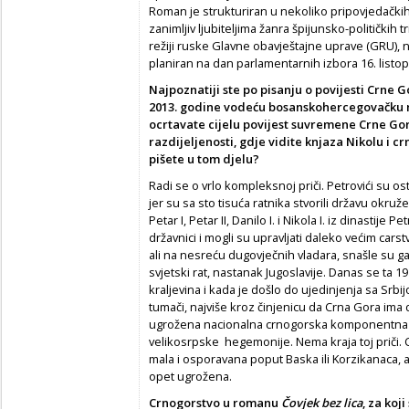
Roman je strukturiran u nekoliko pripovjedačkih 
zanimljiv ljubiteljima žanra špijunsko-političkih 
režiji ruske Glavne obavještajne uprave (GRU), 
planiran na dan parlamentarnih izbora 16. listo
Najpoznatiji ste po pisanju o povijesti Crne 
2013. godine vodeću bosanskohercegovačku 
ocrtavate cijelu povijest suvremene Crne G
razdijeljenosti, gdje vidite knja­za Nikolu i c
pišete u tom djelu?
Radi se o vrlo kompleksnoj priči. Petrovići su os
jer su sa sto tisuća ratnika stvorili državu okru
Petar I, Petar II, Danilo I. i Nikola I. iz dinastije
državnici i mogli su upravljati daleko većim cars
ali na nesreću dugovječnih vladara, snašle su g
svjetski rat, nastanak Jugoslavije. Danas se ta 
kraljevina i kada je došlo do ujedinjenja sa Srbi
tumači, najviše kroz činjenicu da Crna Gora ima d
ugrožena nacionalna crnogorska komponentna z
velikosrpske hegemonije. Nema kraja toj priči. 
mala i osporavana poput Baska ili Korzikanaca, 
opet ugrožena.
Crnogorstvo u romanu
Čovjek bez lica
, za koj