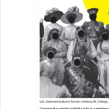
Izd. Otvoreni kulturni forum i Antena M, Cetinje,
Crnogorska vanjska politika vrlo je zamršena.