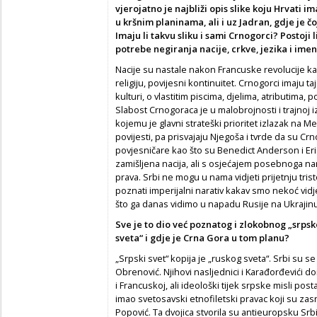
vjerojatno je najbliži opis slike koju Hrvati i
u kršnim planinama, ali i uz Jadran, gdje je č
Imaju li takvu sliku i sami Crnogorci? Postoji
potrebe negiranja nacije, crkve, jezika i ime
Nacije su nastale nakon Francuske revolucije kao
religiju, povijesni kontinuitet. Crnogorci imaju ta
kulturi, o vlastitim piscima, djelima, atributima,
Slabost Crnogoraca je u malobrojnosti i trajno
kojemu je glavni strateški prioritet izlazak na 
povijesti, pa prisvajaju Njegoša i tvrde da su Crn
povjesničare kao što su Benedict Anderson i E
zamišljena nacija, ali s osjećajem posebnoga na
prava. Srbi ne mogu u nama vidjeti prijetnju trist
poznati imperijalni narativ kakav smo nekoć vidje
što ga danas vidimo u napadu Rusije na Ukrajinu
Sve je to dio već poznatog i zlokobnog „srpsk
sveta“ i gdje je Crna Gora u tom planu?
„Srpski svet“ kopija je „ruskog sveta“. Srbi su 
Obrenović. Njihovi nasljednici i Karađorđevići do
i Francuskoj, ali ideološki tijek srpske misli post
imao svetosavski etnofiletski pravac koji su zasno
Popović. Ta dvojica stvorila su antieuropsku Srbi