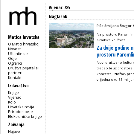
Vijenac 785
Naglasak
Piše Smiljana Škugor-
Na prostoru Paromlina
Matica hrvatska
Gradske knjižnice
O Matici hrvatskoj
Za dvije godine n
Novosti
Učlanite se
prostoru Paromli
Odjeli
Novi društveno-kultur
Ogranci
Društva prijatelja i
trebao bi uz prostore 
partneri
koncerte, izložbe, pre
Kontakt
vrijedna oko 85 miliju
Izdavaštvo
Knjige
Vijenac
Kolo
Hrvatska revija
Prirodoslovlje
Elektroničke knjige
Zbivanja
Najave