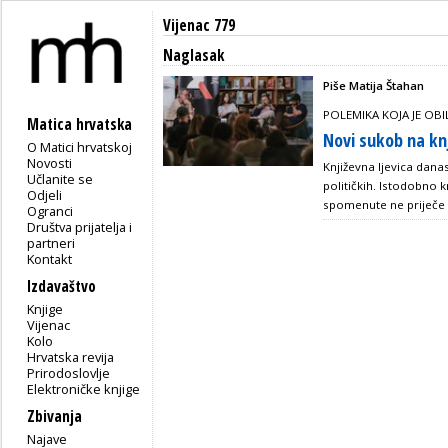
Vijenac 779
Naglasak
Piše Matija Štahan
POLEMIKA KOJA JE OBI
Matica hrvatska
Novi sukob na knji
O Matici hrvatskoj
Novosti
Književna ljevica dana
Učlanite se
političkih. Istodobno 
Odjeli
spomenute ne priječe v
Ogranci
Društva prijatelja i
partneri
Kontakt
Izdavaštvo
Knjige
Vijenac
Kolo
Hrvatska revija
Prirodoslovlje
Elektroničke knjige
Zbivanja
Najave