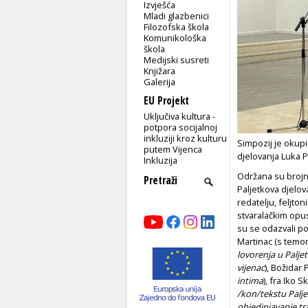
Izvješća
Mladi glazbenici
Filozofska škola
Komunikološka
škola
Medijski susreti
Knjižara
Galerija
EU Projekt
Uključiva kultura -
potpora socijalnoj
inkluziji kroz kulturu
Simpozij je okupi
putem Vijenca
djelovanja Luka P
Inkluzija
Održana su brojna
Paljetkova djelova
redatelju, feljto
stvaralačkim opus
su se odazvali po
Martinac (s tem
lovorenja u Palje
vijenac
), Božidar 
intima
), fra Iko S
/kon/tekstu Palje
objedinjavanje tr