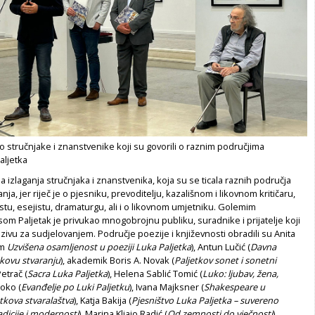
o stručnjake i znanstvenike koji su govorili o raznim područjima
aljetka
 izlaganja stručnjaka i znanstvenika, koja su se ticala raznih područja
nja, jer riječ je o pjesniku, prevoditelju, kazališnom i likovnom kritičaru,
nistu, esejistu, dramaturgu, ali i o likovnom umjetniku. Golemim
om Paljetak je privukao mnogobrojnu publiku, suradnike i prijatelje koji
zivu za sudjelovanjem. Područje poezije i književnosti obradili su Anita
om
Uzvišena osamljenost u poeziji Luka Paljetka
), Antun Lučić (
Davna
tkovu stvaranju
), akademik Boris A. Novak (
Paljetkov sonet i sonetni
Petrač (
Sacra Luka Paljetka
), Helena Sablić Tomić (
Luko: ljubav, žena,
koko (
Evanđelje po Luki Paljetku
), Ivana Majksner (
Shakespeare u
tkova stvaralaštva
), Katja Bakija (
Pjesništvo Luka Paljetka – suvereno
adicije i modernosti
), Marina Kljajo Radić (
Od zemnosti do vječnosti
),