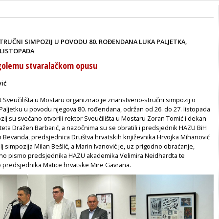
RUČNI SIMPOZIJ U POVODU 80. ROĐENDANA LUKA PALJETKA,
 LISTOPADA
 golemu stvaralačkom opusu
vić
et Sveučilišta u Mostaru organizirao je znanstveno-stručni simpozij o
aljetku u povodu njegova 80. rođendana, održan od 26. do 27. listopada
ij su svečano otvorili rektor Sveučilišta u Mostaru Zoran Tomić i dekan
teta Dražen Barbarić, a nazočnima su se obratili i predsjednik HAZU BiH
Bevanda, predsjednica Društva hrvatskih književnika Hrvojka Mihanović
lj simpozija Milan Bešlić, a Marin Ivanović je, uz prigodno obraćanje,
no pismo predsjednika HAZU akademika Velimira Neidhardta te
predsjednika Matice hrvatske Mire Gavrana.