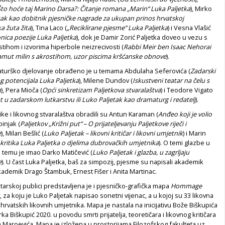
Što hoće taj Marino Darsa?: Čitanje romana „Marin“ Luka Paljetka
), Mirko
tak kao dobitnik pjesničke nagrade za ukupan prinos hrvatskoj
a žuta žita
), Tina Laco (
„Reciklirane pjesme“ Luka Paljetka
) i Vesna Vlašić
onica poezije Luka Paljetka
), dok je Damir Zorić Paljetka doveo u vezu s
tihom i izvorima hiperbole neizrecivosti (
Rabbi Meir ben Isaac Nehorai
kdamut milin s akrostihom, uzor piscima kršćanske obnove
).
aturško djelovanje obrađeno je u temama Abdulaha Seferovića (
Zadarski
og potencijala Luka Paljetka
), Milene Dundov (
Iskustveni teatar na čelu s
m
), Pera Mioča (
Opći sinkretizam Paljetkova stvaralaštva
) i Teodore Vigato
 u zadarskom lutkarstvu ili Luko Paljetak kao dramaturg i redatelj
).
ike i likovnog stvaralaštva obradili su Antun Karaman (
Anđeo koji je volio
Loinjak (
Paljetkov „Križni put“ – O prijateljevanju Paljetkove riječi i
e
), Milan Bešlić (
Luko Paljetak – likovni kritičar i likovni umjetnik
) i Marin
kritika Luka Paljetka o djelima dubrovačkih umjetnika
). O temi glazbe u
 temu je imao Darko Matičević (
Luko Paljetak i glazba, u zagrljaju
e
). U čast Luka Paljetka, baš za simpozij, pjesme su napisali akademik
kademik Drago Štambuk, Ernest Fišer i Anita Martinac.
arskoj publici predstavljena je i pjesničko-grafička mapa
Hommage
, za koju je Luko Paljetak napisao sonetni vijenac, a u kojoj su 33 likovna
hrvatskih likovnih umjetnika. Mapa je nastala na inicijativu Bože Biškupića
birka Biškupić 2020. u povodu smrti prijatelja, teoretičara i likovnog kritičara
Maroevića. Mapa je izložena u prostorijama Filozofskog fakulteta uz