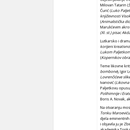
Milovan Tatarin (
Ćurić (
Luko Palje
književnosti Visok
(
Animalistička di
Marulićevim akros
(XI. st.) pisac A
Lutkarsko i dram
korijeni kreativn
Lukom Paljetko
(
Kopernikov obrat
Teme likovne krit
bombone
), Igor 
Lovrenčićeve slik
Ivanović (
Likovna 
Paljetkovu opusu
Polihimnije i Erat
Boris A. Novak, a
Na otvaranju most
Tonku Maroeviću
djela eminentnih 
i objavila ju je Z
akademika Tonka 