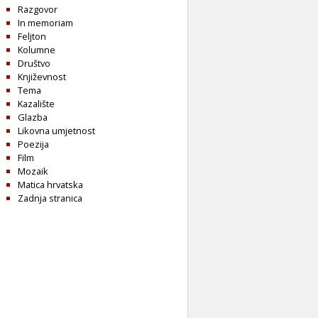
Razgovor
In memoriam
Feljton
Kolumne
Društvo
Književnost
Tema
Kazalište
Glazba
Likovna umjetnost
Poezija
Film
Mozaik
Matica hrvatska
Zadnja stranica