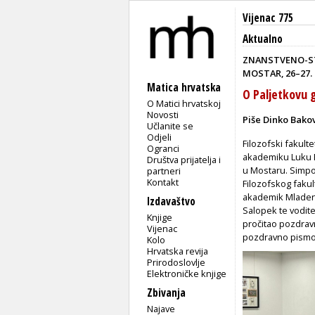
Vijenac 775
Aktualno
ZNANSTVENO-ST
MOSTAR, 26–27.
Matica hrvatska
O Paljetkovu
O Matici hrvatskoj
Novosti
Piše Dinko Bako
Učlanite se
Odjeli
Filozofski fakult
Ogranci
akademiku Luku P
Društva prijatelja i
u Mostaru. Simpoz
partneri
Kontakt
Filozofskog fakul
akademik Mladen 
Izdavaštvo
Salopek te vodite
Knjige
pročitao pozdrav
Vijenac
pozdravno pismo 
Kolo
Hrvatska revija
Prirodoslovlje
Elektroničke knjige
Zbivanja
Najave