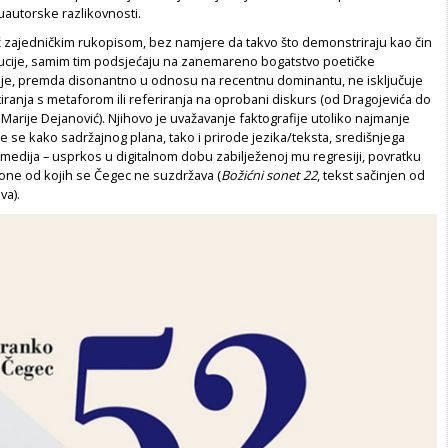
utorske razlikovnosti.
ć zajedničkim rukopisom, bez namjere da takvo što demonstriraju kao čin
lucije, samim tim podsjećaju na zanemareno bogatstvo poetičke
je, premda disonantno u odnosu na recentnu dominantu, ne isključuje
ranja s metaforom ili referiranja na oprobani diskurs (od Dragojevića do
Marije Dejanović). Njihovo je uvažavanje faktografije utoliko najmanje
če se kako sadržajnog plana, tako i prirode jezika/teksta, središnjega
medija – usprkos u digitalnom dobu zabilježenoj mu regresiji, povratku
one od kojih se Čegec ne suzdržava (
Božićni sonet 22
, tekst sačinjen od
ova).