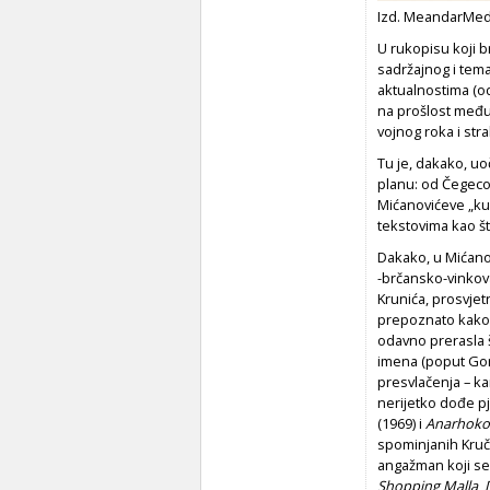
Izd. MeandarMed
U rukopisu koji 
sadržajnog i tema
aktualnostima (o
na prošlost među 
vojnog roka i st
Tu je, dakako, uo
planu: od Čegec
Mićanovićeve „ku
tekstovima kao š
Dakako, u Mićano
-brčansko-vinkov
Krunića, prosvjet
prepoznato kako n
odavno prerasla 
imena (poput Gor
presvlačenja – ka
nerijetko dođe pj
(1969) i
Anarhoko
spominjanih Kručo
angažman koji se
Shopping Malla
,