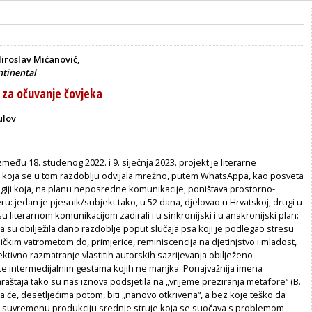
iroslav Mićanović,
ntinental
 za očuvanje čovjeka
ulov
među 18. studenog 2022. i 9. siječnja 2023. projekt je literarne
koja se u tom razdoblju odvijala mrežno, putem WhatsAppa, kao posveta
ogiji koja, na planu neposredne komunikacije, poništava prostorno-
u: jedan je pjesnik/subjekt tako, u 52 dana, djelovao u Hrvatskoj, drugi u
 su literarnom komunikacijom zadirali i u sinkronijski i u anakronijski plan:
 su obilježila dano razdoblje poput slučaja psa koji je podlegao stresu
čkim vatrometom do, primjerice, reminiscencija na djetinjstvo i mladost,
ktivno razmatranje vlastitih autorskih sazrijevanja obilježeno
 te intermedijalnim gestama kojih ne manjka. Ponajvažnija imena
štaja tako su nas iznova podsjetila na „vrijeme preziranja metafore“ (B.
ja će, desetljećima potom, biti „nanovo otkrivena“, a bez koje teško da
 suvremenu produkciju srednje struje koja se suočava s problemom