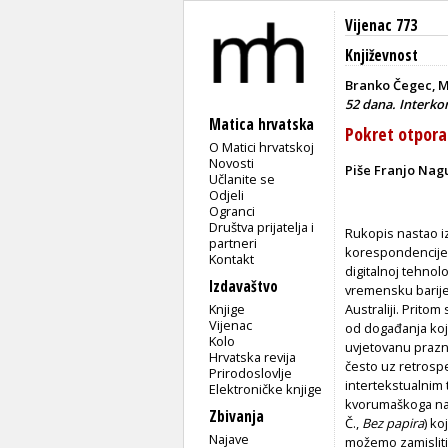
Vijenac 773
Književnost
Branko Čegec, M
52 dana. Interko
Matica hrvatska
Pokret otpora
O Matici hrvatskoj
Novosti
Piše Franjo Nag
Učlanite se
Odjeli
Ogranci
Društva prijatelja i
Rukopis nastao iz
partneri
korespondencije 
Kontakt
digitalnoj tehnol
Izdavaštvo
vremensku barijer
Knjige
Australiji. Pritom
Vijenac
od događanja koja
Kolo
uvjetovanu prazni
Hrvatska revija
često uz retrospe
Prirodoslovlje
intertekstualnim
Elektroničke knjige
kvorumaškoga nara
Zbivanja
Č.,
Bez papira
) ko
Najave
možemo zamisliti