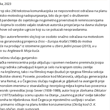
ia, 2023
broji oko 290 tekstova komunikacijska se neposrednost odražava na planu
tsko-motivskog nadopunjavanja, bilo da je riječ o društvenim
d pandemije do svjetskoga nogometnog prvenstva) ili reminiscencijama
kojima bi osobito valjalo istaknuti autorska prisjećanja na davna služenja
rahove od vanjske ugroze koji su se pokazali neopravdanima.
čljiv i autoreferentni sloj koji se osobito snažno odražava na motivskom
ova goranovskog prvijenca
Eros – Europa Arafat
(1980) do motiva
će na prodaju“ iz istoimene pjesme u zbirci
Jedini posao
(2013), a u
to su
Anglesea
ili
Moja kuća
.
vićevu slučaju gunjansko-
ačka reminiscentna ­polja uključuju i spomen nedavno preminula Josipa
nog radnika zahvaljujući kojem je selo na krajnjem istoku zemlje
a književnoj, tako i na filmskoj mapi (budući je njegova filmska sekcija
školske okvire). Posvete, posebice kod Mićanovića, uključuju generacijska
ana Rema), a u Čegecovu slučaju naglasak je gdjekad na avangardi prije
nonskim imenima iz stvaralačkog i teorijskog miljea kojima kao poveznica
esnik i prevodilac Josip Sever (1938–1989), autor koji je zbirkama
Diktator
r
(1977) tadašnju scenu uputio na čitanja „zaumnog jezika“ ovdje također
niha te Hljebnikova. Kod Čegeca je mjestimično uočljiviji i snažan
 primarno očituje na planu kritike konzumerizma (
Okršaj kod O. K.
Dan običan, malo sumoran
).