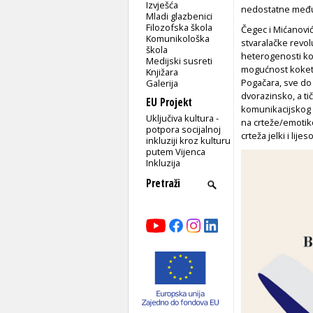
Izvješća
nedostatne međua
Mladi glazbenici
Filozofska škola
Čegec i Mićanovi
Komunikološka
stvaralačke revo
škola
heterogenosti ko
Medijski susreti
mogućnost koketi
Knjižara
Pogačara, sve do 
Galerija
dvorazinsko, a ti
EU Projekt
komunikacijskog 
Uključiva kultura -
na crteže/emotik
potpora socijalnoj
crteža jelki i lijes
inkluziji kroz kulturu
putem Vijenca
Inkluzija