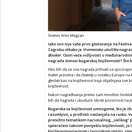
Snimio Anto Magzan
Iako ovo nije vaše prvo gostovanje na Festival
Zagrebu otkako je
Vremensko utočište
nagra
Booker.
Osim veće vidljivosti u međunarodnim
nagrada donosi bugarskoj književnosti? Što bi
Htio bih da se ova nagrada prihvati sa spoznajo
malim jezicima i da čitatelji u ostatku Europe na
gledati kao na književnost koja objašnjava sve k
književnost.
Nakon nagrađivanja primio sam mnoštvo čestitaka
bih da nagrada i ubuduće obrati pozornost na p
Bugarska se književnost umnogome, što je zbog
razumljivo, u prošlosti naslanjala na rusku. V
pretežito tematikom nacionalnog, „velikog” pov
opterećeni takvom poviješću književnosti, je li
književnopovijesnom i teorijskom smislu, smje