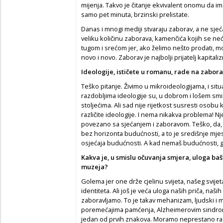
mijenja. Takvo je čitanje ekvivalent onomu da ima
samo pet minuta, brzinski prelistate.
Danas i mnogi mediji stvaraju zaborav, a ne sje
veliku količinu zaborava, kamenčića kojih se neć
tugom i srećom jer, ako želimo nešto prodati, 
novo i novo. Zaborav je najbolji prijatelj kapitali
Ideologije, ističete u romanu, rade na zabora
Teško pitanje. Živimo u mikroideologijama, i situ
razdobljima ideologije su, u dobrom i lošem smisl
stoljećima. Ali sad nije rijetkost susresti osob
različite ideologije. I nema nikakva problema! N
povezano sa sjećanjem i zaboravom. Teško, da, ž
bez horizonta budućnosti, a to je središnje mje
osjećaja budućnosti. A kad nemaš budućnosti, g
Kakva je, u smislu očuvanja smjera, uloga bašt
muzeja?
Golema jer one drže cjelinu svijeta, našeg svije
identiteta. Ali još je veća uloga naših priča, naš
zaboravljamo. To je takav mehanizam, ljudski i med
poremećajima pamćenja, Alzheimerovim sindromom
jedan od prvih znakova. Moramo neprestano razg