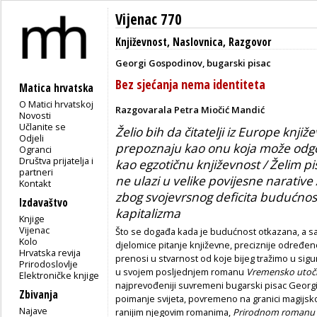
Vijenac 770
Književnost
,
Naslovnica
,
Razgovor
Georgi Gospodinov, bugarski pisac
Bez sjećanja nema identiteta
Matica hrvatska
O Matici hrvatskoj
Razgovarala Petra Miočić Mandić
Novosti
Učlanite se
Želio bih da čitatelji iz Europe knjiž
Odjeli
prepoznaju kao onu koja može odgov
Ogranci
Društva prijatelja i
kao egzotičnu književnost / Želim p
partneri
ne ulazi u velike povijesne narative /
Kontakt
zbog svojevrsnog deficita budućnosti 
Izdavaštvo
kapitalizma
Knjige
Vijenac
Što se događa kada je budućnost otkazana, a sa
Kolo
djelomice pitanje književne, preciznije određeno 
Hrvatska revija
prenosi u stvarnost od koje bijeg tražimo u sig
Prirodoslovlje
u svojem posljednjem romanu
Vremensko utoč
Elektroničke knjige
najprevođeniji suvremeni bugarski pisac Georg
Zbivanja
poimanje svijeta, povremeno na granici magijsko
Najave
ranijim njegovim romanima,
Prirodnom romanu