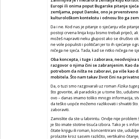
Europi ili onima poput Bugarske pitanje sjeć
zemljama, poput Danske, ono je prvenstveno 
kulturološkom kontekstu i odnosu što ga zeml
Da i ne. Kod nas je pitanje o sjećanju više pitan
postoji crvena linija koju bismo trebali prijeći, 
možeš napraviti neku glupost ako se društvo oko 
ne vole populisti i političari jer to ih sjećanje og
ničega ne sjeća. Tada, kad se nitko ničega ne sj
Oba koncepta, i tuge i zaborava, neodvojiva s
razgovor o njima čini se zabranjenim. Kao da
potrebom da ništa ne zaboravi, pa više kao da
mobitela. Što nam takav život čini na privatno
Da, o tuzi smo razgovarali uz roman
Fizika tuge
što govorite, ali paradoks je u tome što, udubim
ovo – danas imamo toliko mnogo informacija, stvar
da teško uopće možemo razlikovati i shvatiti što
zaboraviti.
Zamislite da ste u labirintu. Ondje nije problem
je što imate stotine tisuća izbora. Tako je s inf
čitate knjigu ili roman, koncentrirani ste, udublj
prolazite kroz sasvim različito, vertikalno čitanj