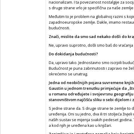
nacionalizam. I ta povezanost nostalgije za soci
s druge strane vrlo je specifična za naše zemlje
Međutim to je problem na globalnoj razini s koj
zapadnoeuropske zemlje. Dakle, imamo restaurac
budućnosti.
Znači, mislite da smo sad nekako došli do kra
Ne, upravo suprotno, došli smo baš do vraćanja
Do dokidanja budućnosti?
Da, upravo tako. Jednostavno smo iscrpili budućn
Budućnost je puna zabrinutosti i zapravo ne želi
okrećemo se unatrag.
Jedna od neobičnijih pojava suvremene knjiž
Gaustin u jednom trenutku primjećuje da „što j
u romanu određujete i svojevrsnu geografiju s
stanovništvom najčišću sliku o sebi dijelom i 
S jedne strane da. S druge strane te zemlje to du
uređenija. Oni su jedno, dva ili tri stoljeća živj
naših sustav se mijenja svakih pedeset godina. 
a kod njih je uređena kao u knjižari.
Zanimljiva je i metafora zemalja koju koristi