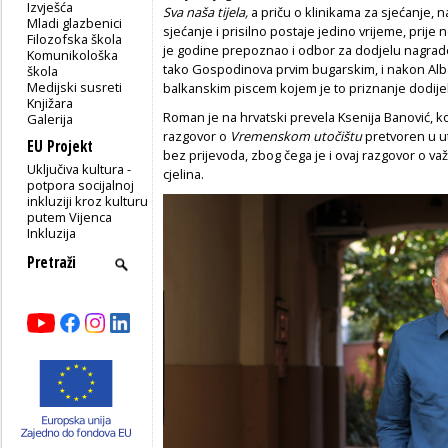
Izvješća
Sva naša tijela,
a priču o klinikama za sjećanje, 
Mladi glazbenici
sjećanje i prisilno postaje jedino vrijeme, prije
Filozofska škola
je godine prepoznao i odbor za dodjelu nagra
Komunikološka
tako Gospodinova prvim bugarskim, i nakon Alb
škola
Medijski susreti
balkanskim piscem kojem je to priznanje dodije
Knjižara
Roman je na hrvatski prevela Ksenija Banović, k
Galerija
razgovor o
Vremenskom utočištu
pretvoren u u
EU Projekt
bez prijevoda, zbog čega je i ovaj razgovor o
Uključiva kultura -
cjelina.
potpora socijalnoj
inkluziji kroz kulturu
putem Vijenca
Inkluzija