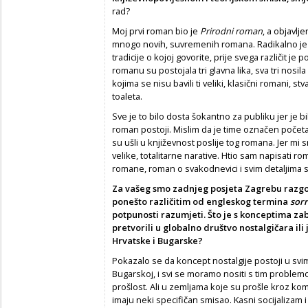
rad?
Moj prvi roman bio je
Prirodni roman
, a objavlj
mnogo novih, suvremenih romana. Radikalno je 
tradicije o kojoj govorite, prije svega različit je 
romanu su postojala tri glavna lika, sva tri nosi
kojima se nisu bavili ti veliki, klasični romani, st
toaleta.
Sve je to bilo dosta šokantno za publiku jer je b
roman postoji. Mislim da je time označen početa
su ušli u književnost poslije tog romana. Jer mi sm
velike, totalitarne narative. Htio sam napisati r
romane, roman o svakodnevici i svim detaljima 
Za vašeg smo zadnjeg posjeta Zagrebu razgo
ponešto različitim od engleskog termina
sor
potpunosti razumjeti. Što je s konceptima zabor
pretvorili u globalno društvo nostalgičara ili
Hrvatske i Bugarske?
Pokazalo se da koncept nostalgije postoji u svi
Bugarskoj, i svi se moramo nositi s tim proble
prošlost. Ali u zemljama koje su prošle kroz ko
imaju neki specifičan smisao. Kasni socijalizam 