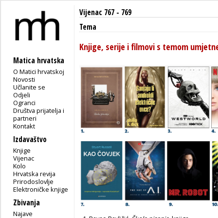
Vijenac 767 - 769
Tema
Knjige, serije i filmovi s temom umjetne
Matica hrvatska
O Matici hrvatskoj
Novosti
Učlanite se
Odjeli
Ogranci
Društva prijatelja i
partneri
Kontakt
Izdavaštvo
Knjige
Vijenac
Kolo
Hrvatska revija
Prirodoslovlje
Elektroničke knjige
Zbivanja
Najave