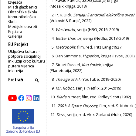
1. Pavao Pavličić,
Škola pisanja
, knjiga
Izvješća
(Mozaik knjiga, 2018)
Mladi glazbenici
Filozofska škola
2. P. K. Dick,
Sanjaju li androidi električne ovce?
Komunikološka
(Vuković & Runjić, 2022)
škola
Medijski susreti
3.
Westworld
, serija (HBO, 2016–2019)
Knjižara
Galerija
4.
Better than us
, serija (Netflix, 2018–2019)
EU Projekt
5.
Metropolis
, film, red. Fritz Lang (1927)
Uključiva kultura -
6. Dan Simmons,
Hyperion
, knjiga (Izvori, 2001)
potpora socijalnoj
inkluziji kroz kulturu
7. Stuart Russel,
Kao čovjek
, knjiga
putem Vijenca
(Planetopija, 2022)
Inkluzija
8.
The age of A.I.
(YouTube, 2019–2020)
9.
Mr. Robot
, serija (Netflix, 2015–2019)
10.
Blade runner
, film, red. Ridley Scott (1982)
11.
2001: A Space Odyssey
, film, red. S. Kubrick 
12.
Devs
, serija, red. Alex Garland (Hulu, 2020)