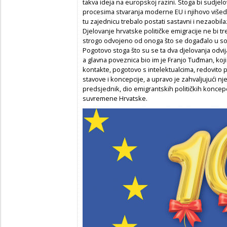
takva ideja na europskoj razini. Stoga bi sudjelo
procesima stvaranja moderne EU i njihovo višed
tu zajednicu trebalo postati sastavni i nezaobilaz
Djelovanje hrvatske političke emigracije ne bi t
strogo odvojeno od onoga što se događalo u socij
Pogotovo stoga što su se ta dva djelovanja odvi
a glavna poveznica bio im je Franjo Tuđman, koj
kontakte, pogotovo s intelektualcima, redovito pra
stavove i koncepcije, a upravo je zahvaljujući nj
predsjednik, dio emigrantskih političkih koncepc
suvremene Hrvatske.