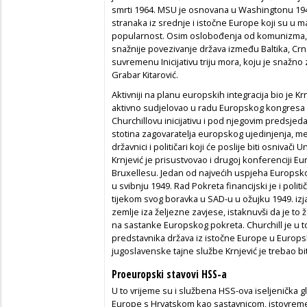
smrti 1964. MSU je osnovana u Washingtonu 1947.
stranaka iz srednje i istočne Europe koji su u 
popularnost. Osim oslobođenja od komunizma, je
snažnije povezivanje država između Baltika, Crn
suvremenu Inicijativu triju mora, koju je snažno
Grabar Kitarović.
Aktivniji na planu europskih integracija bio je Kr
aktivno sudjelovao u radu Europskog kongresa 
Churchillovu inicijativu i pod njegovim predsje
stotina zagovaratelja europskog ujedinjenja, me
državnici i političari koji će poslije biti osnivači Un
Krnjević je prisustvovao i drugoj konferenciji Eu
Bruxellesu. Jedan od najvećih uspjeha Europsko
u svibnju 1949. Rad Pokreta financijski je i polit
tijekom svog boravka u SAD-u u ožujku 1949. izjavi
zemlje iza željezne zavjese, istaknuvši da je to že
na sastanke Europskog pokreta. Churchill je u t
predstavnika država iz istočne Europe u Europ
jugoslavenske tajne službe Krnjević je trebao b
Proeuropski stavovi HSS-a
U to vrijeme su i službena HSS-ova iseljenička g
Europe s Hrvatskom kao sastavnicom, istovremeno