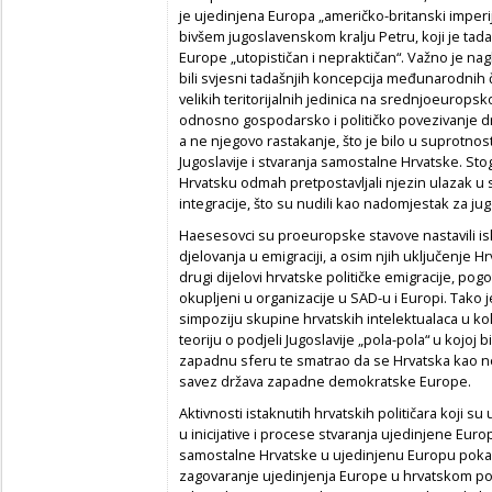
je ujedinjena Europa „američko-britanski imperij
bivšem jugoslavenskom kralju Petru, koji je tada 
Europe „utopističan i nepraktičan“. Važno je nag
bili svjesni tadašnjih koncepcija međunarodnih 
velikih teritorijalnih jedinica na srednjoeuro
odnosno gospodarsko i političko povezivanje d
a ne njegovo rastakanje, što je bilo u suprotnos
Jugoslavije i stvaranja samostalne Hrvatske. St
Hrvatsku odmah pretpostavljali njezin ulazak
integracije, što su nudili kao nadomjestak za j
Haesesovci su proeuropske stavove nastavili iskaz
djelovanja u emigraciji, a osim njih uključenje 
drugi dijelovi hrvatske političke emigracije, pogo
okupljeni u organizacije u SAD-u i Europi. Tako 
simpoziju skupine hrvatskih intelektualaca u kol
teoriju o podjeli Jugoslavije „pola-pola“ u kojoj 
zapadnu sferu te smatrao da se Hrvatska kao ne
savez država zapadne demokratske Europe.
Aktivnosti istaknutih hrvatskih političara koji su
u inicijative i procese stvaranja ujedinjene Euro
samostalne Hrvatske u ujedinjenu Europu pokazu
zagovaranje ujedinjenja Europe u hrvatskom pol