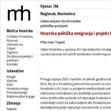
Vijenac 766
Naglasak
,
Naslovnica
Zaboravljeni dio hrvatske
političke povijesti
Matica hrvatska
Hrvatska politička emigracija i projekt 
O Matici hrvatskoj
Novosti
Piše Ivan Tepeš
Učlanite se
Odjeli
Ideja Hrvatske u sastavu EU nije isključivo novij
Ogranci
i praksi postoji od samih početaka modernog e
Društva prijatelja i
partneri
Kontakt
Izdavaštvo
-
Knjige
Prvoga srpnja 2023. navršilo se deset godina od
Vijenac
(EU), što je u hrvatskoj javnosti bio povod za n
Kolo
Hrvatska revija
Hrvatske u EU, kao i o povijesti međusobnih od
Prirodoslovlje
odnosima razmatrano je razdoblje punopravnog č
Elektroničke knjige
tomu prethodilo počevši od stjecanja hrvatske 
nedostaje osvrt na zaboravljeni dio hrvatske pol
Zbivanja
desetljećima prije stjecanja neovisnosti, a označil
Najave