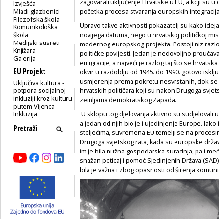
zagovarali uključenje Hrvatske u EU, a koji su u dr
Izvješća
Mladi glazbenici
početka procesa stvaranja europskih integraci
Filozofska škola
Upravo takve aktivnosti pokazatelj su kako ideja
Komunikološka
škola
novijega datuma, nego u hrvatskoj političkoj mis
Medijski susreti
modernog europskog projekta. Postoji niz razlo
Knjižara
političke povijesti. Jedan je nedovoljno proučav
Galerija
emigracije, a najveći je razlog taj što se hrvatska 
EU Projekt
okvir u razdoblju od 1945. do 1990. gotovo isklju
usmjerenja prema pokretu nesvrstanih, dok se 
Uključiva kultura -
potpora socijalnoj
hrvatskih političara koji su nakon Drugoga svjetsk
inkluziji kroz kulturu
zemljama demokratskog Zapada.
putem Vijenca
Inkluzija
U sklopu tog djelovanja aktivno su sudjelovali 
a jedan od njih bio je i ujedinjenje Europe. Iako
stoljećima, suvremena EU temelji se na procesi
Drugoga svjetskog rata, kada su europske države
im je bila nužna gospodarska suradnja, pa i međ
snažan poticaj i pomoć Sjedinjenih Država (SA
bila je važna i zbog opasnosti od širenja komun