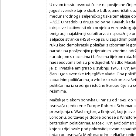
U ovom tekstu osvrnut ću se na povijesne činj
jugoslavenske tajne službe Udbe, američkih oba
međunarodnog i iseljeničkog tiska temeljitije ob
– HSS
. U razdoblju druge polovine 1940-ih, kad
inicijative i aktivnosti oko projekta europskog uj
emigraciji najaktivniji su bili prvaci najsnažnije
seljačke stranke (HSS) – koji su u zapadnim polit
ruku kao demokratski političari s izbornim legi
naroda na posljednjim prijeratnim izborima održ
suradnjom s nacistima i fašistima tijekom rata. Na
haesesovcima bili su predsjednik Vladko Maček i 
je iz Hrvatske emigrirao u svibnju 1945, a Krnjevi
član jugoslavenske izbjegličke vlade. Oba politi
zapadnim političarima, a vrlo brzo nakon završetk
političarima iz srednje i istočne Europe čije su
režimima.
Maček je tijekom boravka u Parizu od 1945. do 
osnivača ujedinjene Europe Roberta Schumana, 
preseljenja u Washington, a Krnjević, koji je sve
Londonu, održavao je dobre odnose s Winstonom
britanskim političarima. Maček i Krnjević odmah
koje su djelovale pod pokroviteljstvom zapadnih
jedan od osnivača Međunarodne seljačke unije 