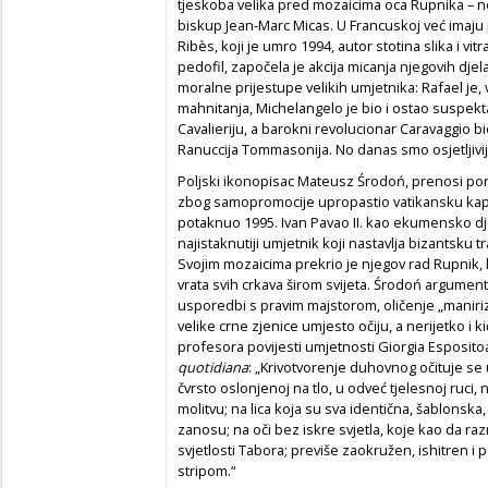
tjeskoba velika pred mozaicima oca Rupnika – ne
biskup Jean-Marc Micas. U Francuskoj već imaju 
Ribès, koji je umro 1994, autor stotina slika i vi
pedofil, započela je akcija micanja njegovih dje
moralne prijestupe velikih umjetnika: Rafael je
mahnitanja, Michelangelo je bio i ostao suspe
Cavalieriju, a barokni revolucionar Caravaggio 
Ranuccija Tommasonija. No danas smo osjetljiviji,
Poljski ikonopisac Mateusz Środoń, prenosi por
zbog samopromocije upropastio vatikansku kape
potaknuo 1995. Ivan Pavao II. kao ekumensko dj
najistaknutiji umjetnik koji nastavlja bizantsku t
Svojim mozaicima prekrio je njegov rad Rupnik, 
vrata svih crkava širom svijeta. Środoń argumen
usporedbi s pravim majstorom, oličenje „maniriz
velike crne zjenice umjesto očiju, a nerijetko i kič
profesora povijesti umjetnosti Giorgia Esposito
quotidiana
: „Krivotvorenje duhovnog očituje se 
čvrsto oslonjenoj na tlo, u odveć tjelesnoj ruci
molitvu; na lica koja su sva identična, šablons
zanosu; na oči bez iskre svjetla, koje kao da r
svjetlosti Tabora; previše zaokružen, ishitren i p
stripom.“