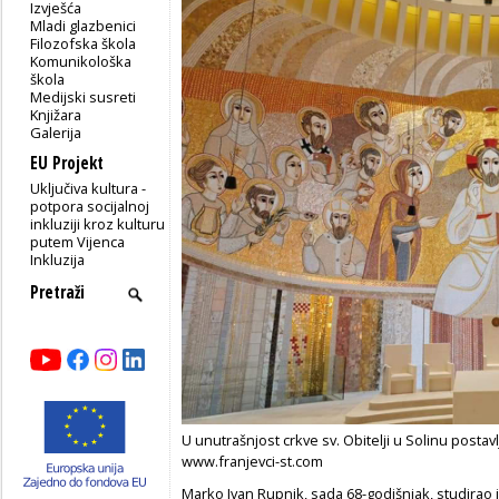
Izvješća
Mladi glazbenici
Filozofska škola
Komunikološka
škola
Medijski susreti
Knjižara
Galerija
EU Projekt
Uključiva kultura -
potpora socijalnoj
inkluziji kroz kulturu
putem Vijenca
Inkluzija
U unutrašnjost crkve sv. Obitelji u Solinu posta
www.franjevci-st.com
Marko Ivan Rupnik, sada 68-godišnjak, studirao j