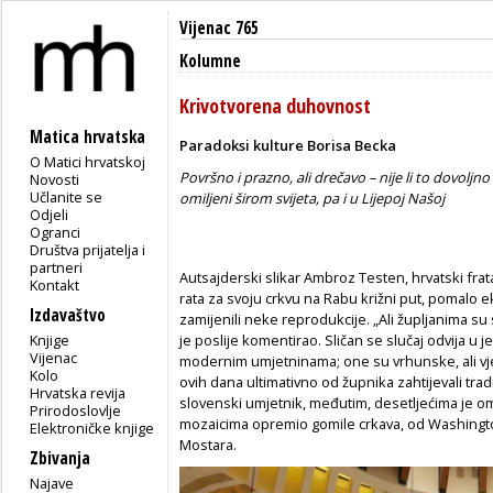
Vijenac 765
Kolumne
Krivotvorena duhovnost
Matica hrvatska
Paradoksi kulture Borisa Becka
O Matici hrvatskoj
Površno i prazno, ali drečavo – nije li to dovolj
Novosti
Učlanite se
omiljeni širom svijeta, pa i u Lijepoj Našoj
Odjeli
Ogranci
Društva prijatelja i
partneri
Autsajderski slikar Ambroz Testen, hrvatski frata
Kontakt
rata za svoju crkvu na Rabu križni put, pomalo ek
Izdavaštvo
zamijenili neke reprodukcije. „Ali župljanima su 
Knjige
je poslije komentirao. Sličan se slučaj odvija u 
Vijenac
modernim umjetninama; one su vrhunske, ali vjer
Kolo
ovih dana ultimativno od župnika zahtijevali tra
Hrvatska revija
slovenski umjetnik, međutim, desetljećima je omi
Prirodoslovlje
mozaicima opremio gomile crkava, od Washington
Elektroničke knjige
Mostara.
Zbivanja
Najave