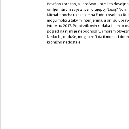
Površno i prazno, ali drečavo – nije li to dovolj
omiljeni širom svijeta, pa i u Lijepoj Našoj? No 
Michał Janocha ukazao je na čudnu osobinu Rup
mogu moliti u takvim interijerima, a oni su upra
intervjuu 2017. Potpisnik ovih redaka i sam to 
pogled na nj mi je nepodnošljiv, i moram obvezn
Netko bi, doduše, mogao reći da ti mozaici dobr
kronično nedostaje.