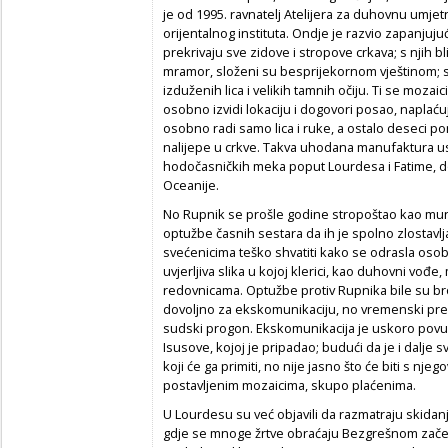
je od 1995. ravnatelj Atelijera za duhovnu umjet
orijentalnog instituta. Ondje je razvio zapanjuju
prekrivaju sve zidove i stropove crkava; s njih bli
mramor, složeni su besprijekornom vještinom; sv
izduženih lica i velikih tamnih očiju. Ti se mozai
osobno izvidi lokaciju i dogovori posao, naplaćuj
osobno radi samo lica i ruke, a ostalo deseci 
nalijepe u crkve. Takva uhodana manufaktura uspje
hodočasničkih meka poput Lourdesa i Fatime, do 
Oceanije.
No Rupnik se prošle godine stropoštao kao mun
optužbe časnih sestara da ih je spolno zlostavlja
svećenicima teško shvatiti kako se odrasla osob
uvjerljiva slika u kojoj klerici, kao duhovni vođe,
redovnicama. Optužbe protiv Rupnika bile su brojn
dovoljno za ekskomunikaciju, no vremenski prev
sudski progon. Ekskomunikacija je uskoro povuč
Isusove, kojoj je pripadao; budući da je i dalje 
koji će ga primiti, no nije jasno što će biti s nje
postavljenim mozaicima, skupo plaćenima.
U Lourdesu su već objavili da razmatraju skida
gdje se mnoge žrtve obraćaju Bezgrešnom začeću