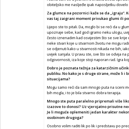
obiteljsko me nasljeđe ipak naposljetku dovelo 
Za glumce na pozornici kaže se da „igraju“. Ko
vas taj zaigrani moment privukao glumi ili p
Lijepo ste to pitali. Da, moglo bi se reći da u gl
upoznaje sebe, kad god igramo neku ulogu, uvije
često iznenadim kad osvijestim što se sve krije 
neke stvari koje u stvarnom životu ne mogu raditi
se odjenuti kako u stvarnosti nikada ne bih, ia
uvijek sanjala. U pravu ste, sve što se odvija na 
odgovornosti, iza koje stoji naporan rad. Igra ko
Dobro je poznata težnja za katarzičnim učinko
publiku. No kako je s druge strane, može li i 
situacijama?
Mogu samo reći da sam mnogo puta na sceni mogla 
bih mogla, i to je bila stvarno dobra terapija.
Mnogo ste puta paralelno pripremali više lik
izazove to donosi? Uz vjerojatno prisutne ne
Je li moguće oplemeniti jedan karakter nek
osobinom drugoga?
Osobno volim raditi lik po lik i predstavu po pr