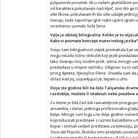
potpunosti posvetiti. Ali u našem glumačkom pos
od karaktera pokušavam naći ključ, ono što ga či
više likova, pokušavam ih što više udaljiti jednog 
stasaju, tada započinje igra! I tako ujutro igra
strastvena i pomalo luda žena.
Vaša je obitelj bilingvalna. Koliko je to utjec
Kako vi poimate koncept materinskog jezika
Svoju sam bilingvalnost uvijek promatrala kao v
mogu nikada točno dokučiti koji jezik prevladava 
tako stvaraju moj osobni jezik. Istina, mnogo sam 
prevladava u mojem rječniku. Odgovor na to važ
prvog djeteta, djevojčice Elene. Shvatila sam da j
dolazi kad joj, uspavljujući je, tepam u uho.
Dvije ste godine bili na čelu Talijanske dram
razdoblje, možete li istaknuti neke posebne 
Za mene je bila čast biti ravnateljicom prvoga 
ansambla, i danas jedinoga profesionalnog tali
Italije. Mnogo sam toga u te dvije godine ostvar
koproducirati predstave s raznim kazalištima u Ita
Kopar i snimali sedam predstava za televiziju, 
Voce del Popolo
, školsku smo pretplatu povećal
predstave angažirali bismo nekog od slikara, pr