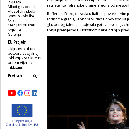
Izvješća
ravnateljica Talijanske drame, i jedna od njegovih
Mladi glazbenici
Filozofska škola
Rođena u Rijeci, odrasla u Italiji, s povremenim
Komunikološka
rodnome gradu, Leonora Surian Popov spojila je
škola
glazbenog talenta i otpjevala gotovo sve najvaž
Medijski susreti
Knjižara
lipnja premijerno u Lisinskom
neke od njih preds
Galerija
EU Projekt
Uključiva kultura -
potpora socijalnoj
inkluziji kroz kulturu
putem Vijenca
Inkluzija