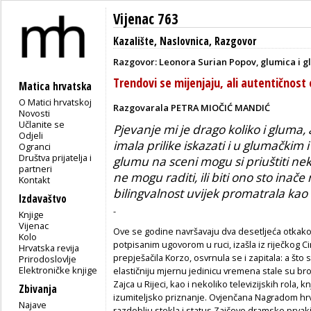
Vijenac 763
Kazalište
,
Naslovnica
,
Razgovor
Razgovor: Leonora Surian Popov, glumica i 
Trendovi se mijenjaju, ali autentičnost
Matica hrvatska
O Matici hrvatskoj
Razgovarala PETRA MIOČIĆ MANDIĆ
Novosti
Učlanite se
Pjevanje mi je drago koliko i gluma
Odjeli
imala prilike iskazati i u glumačkim
Ogranci
Društva prijatelja i
glumu na sceni mogu si priuštiti nek
partneri
ne mogu raditi, ili biti ono sto inač
Kontakt
bilingvalnost uvijek promatrala kao
Izdavaštvo
-
Knjige
Vijenac
Ove se godine navršavaju dva desetljeća otkako
Kolo
potpisanim ugovorom u ruci, izašla iz riječkog 
Hrvatska revija
prepješačila Korzo, osvrnula se i zapitala: a što s
Prirodoslovlje
Elektroničke knjige
elastičniju mjernu jedinicu vremena stale su bro
Zajca u Rijeci, kao i nekoliko televizijskih rola, 
Zbivanja
izumiteljsko priznanje. Ovjenčana Nagradom hr
Najave
razdoblju stekla i status Zajčeve
dramske prvakin