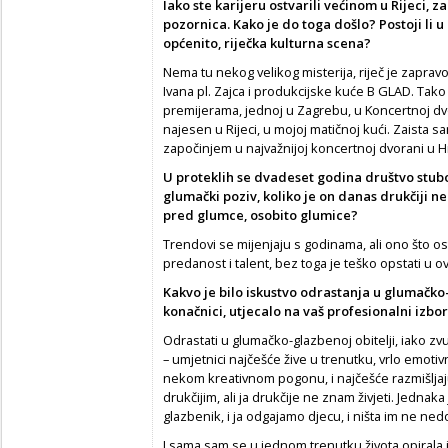
Iako ste karijeru ostvarili većinom u Rijeci, za
pozornica. Kako je do toga došlo? Postoji li u
općenito, riječka kulturna scena?
Nema tu nekog velikog misterija, riječ je zapravo
Ivana pl. Zajca i produkcijske kuće B GLAD. Tako 
premijerama, jednoj u Zagrebu, u Koncertnoj dvo
najesen u Rijeci, u mojoj matičnoj kući. Zaista 
započinjem u najvažnijoj koncertnoj dvorani u H
U proteklih se dvadeset godina društvo stubok
glumački poziv, koliko je on danas drukčiji ne
pred glumce, osobito glumice?
Trendovi se mijenjaju s godinama, ali ono što os
predanost i talent, bez toga je teško opstati u 
Kakvo je bilo iskustvo odrastanja u glumačko-g
konačnici, utjecalo na vaš profesionalni izbo
Odrastati u glumačko-glazbenoj obitelji, iako zvu
– umjetnici najčešće žive u trenutku, vrlo emoti
nekom kreativnom pogonu, i najčešće razmišljaju
drukčijim, ali ja drukčije ne znam živjeti. Jednak
glazbenik, i ja odgajamo djecu, i ništa im ne ned
I sama sam se u jednom trenutku života opirala i