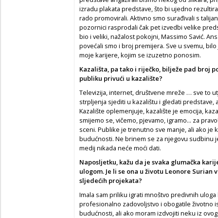
izradu plakata predstave, što bi ujedno rezulti
rado promovirali. Aktivno smo surađivali s tali
pozornici rasprodali čak pet izvedbi velike pre
bio i veliki, nažalost pokojni, Massimo Savić. A
povećali smo i broj premijera. Sve u svemu, bilo 
moje karijere, kojim se izuzetno ponosim.
Kazališta, pa tako i riječko, bilježe pad broj 
publiku privući u kazalište?
Televizija, internet, društvene mreže … sve to u
strpljenja sjediti u kazalištu i gledati predstave, a
Kazalište oplemenjuje, kazalište je emocija, kaza
smijemo se, vičemo, pjevamo, igramo... za pravo
sceni. Publike je trenutno sve manje, ali ako je k
budućnosti. Ne brinem se za njegovu sudbinu jer
medij nikada neće moći dati.
Naposljetku, kažu da je svaka glumačka kar
ulogom. Je li se ona u životu Leonore Surian 
sljedećih projekata?
Imala sam priliku igrati mnoštvo predivnih ulog
profesionalno zadovoljstvo i obogatile životno is
budućnosti, ali ako moram izdvojiti neku iz ovo