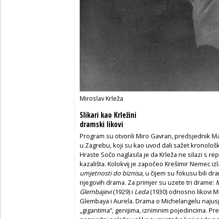
Miroslav Krleža
Slikari kao Krležini
dramski likovi
Program su otvorili Miro Gavran, predsjednik Mat
u Zagrebu, koji su kao uvod dali sažet kronološki 
Hraste Sočo naglasila je da Krleža ne silazi s 
kazališta. Kolokvij je započeo Krešimir Nemec i
umjetnosti do biznisa
, u čijem su fokusu bili dra
njegovih drama. Za primjer su uzete tri drame:
M
Glembajevi
(1929) i
Leda
(1930) odnosno likovi M
Glembaya i Aurela. Drama o Michelangelu najuspj
„gigantima“, genijima, iznimnim pojedincima. Pr