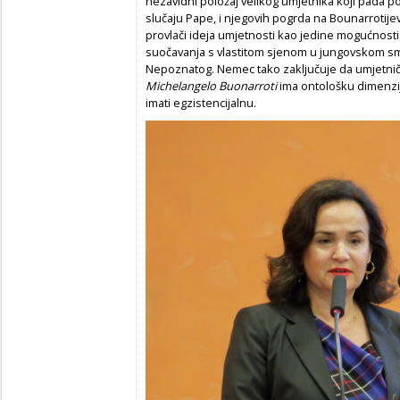
nezavidni položaj velikog umjetnika koji pada 
slučaju Pape, i njegovih pogrda na Bounarrotijev
provlači ideja umjetnosti kao jedine mogućnosti
suočavanja s vlastitom sjenom u jungovskom smi
Nepoznatog. Nemec tako zaključuje da umjetničko
Michelangelo
Buonarroti
ima ontološku dimenzi
imati egzistencijalnu.