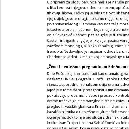
U pripremi za ulogu barunice naišla je na više p
u liku Leonea i njegovu odnosu s ocem, optužba
tih dvaju likova. Teško joj je bilo utjeloviti lik ž
njoj uvijek govore drugi, i to samo najgore; ona 
prvenstvo mladog Glembaya kao nositelja moraln
iskustvo afere s maćehom, koja mu je u trenutku 
Anja Šovagović Despot i pita se gdje je tu trauma
Castelli intrigantna, gdje je i koja je njezina ver
završnom monologu, ali kako zapaža glumica, Ch
trenutku. Nedovoljno je raspisan odnos barunice 
Charlotta je jedini lik majke koji se pojavljuje u
„Živost neotežana pregnantnom Krležinom 
Dino Pešut, koji trenutno radi kao dramaturg na 
daskama HNK-a u Zagrebu u režiji Franke Perkovi
i Lede
. Usporednom analizom dviju drama izdvoj
Riječ je o tome da su protagonisti u tim dramam
pokušavaju preosmisliti sebe i preuzeti kontrol
drame tračeva gdje se naizgled ništa ne zbiva. Lu
pregled hrvatskih glumica u Krležinim dramama o
kazališnih kritika o uspješnosti glumačkih izved
ocijenjene, dok to nije bio slučaj s dramskih tek
kritike. Ivan Trojan i Helena Sablić Tomić za foku
odnos s Osijekom, koji je piscu ostavio gorak o