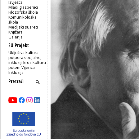
Izvješća
Mladi glazbenici
Filozofska škola
Komunikološka
škola
Medijski susreti
Knjižara
Galerija
EU Projekt
Uključiva kultura -
potpora socijalnoj
inkluziji kroz kulturu
putem Vijenca
Inkluzija