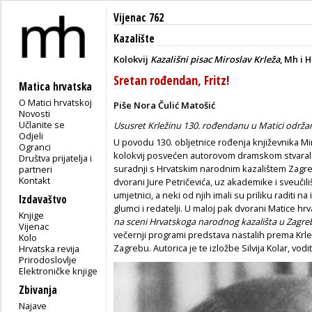
Vijenac 762
Kazalište
Kolokvij
Kazališni pisac Miroslav Krleža
, Mh i 
Sretan rođendan, Fritz!
Matica hrvatska
O Matici hrvatskoj
Piše Nora Čulić Matošić
Novosti
Učlanite se
Ususret Krležinu 130. rođendanu u Matici održan 
Odjeli
U povodu 130. obljetnice rođenja književnika Mi
Ogranci
kolokvij posvećen autorovom dramskom stvaralaš
Društva prijatelja i
suradnji s Hrvatskim narodnim kazalištem Zagre
partneri
Kontakt
dvorani Jure Petričevića, uz akademike i sveučili
umjetnici, a neki od njih imali su priliku raditi 
Izdavaštvo
glumci i redatelji. U maloj pak dvorani Matice hr
Knjige
na sceni Hrvatskoga narodnog kazališta u Zagre
Vijenac
večernji programi predstava nastalih prema Krl
Kolo
Zagrebu. Autorica je te izložbe Silvija Kolar, vod
Hrvatska revija
Prirodoslovlje
Elektroničke knjige
Zbivanja
Najave