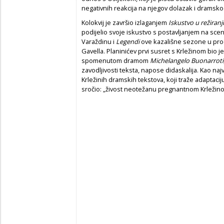
negativnih reakcija na njegov dolazak i dramsko 
Kolokvij je završio izlaganjem
Iskustvo u režiranj
podijelio svoje iskustvo s postavljanjem na sce
Varaždinu i
Legendi
ove kazališne sezone u pro
Gavella. Planinićev prvi susret s Krležinom bio 
spomenutom dramom
Michelangelo Buonarroti
zavodljivosti teksta, napose didaskalija. Kao naj
Krležinih dramskih tekstova, koji traže adaptaciju
sročio: „živost neotežanu pregnantnom Krležin