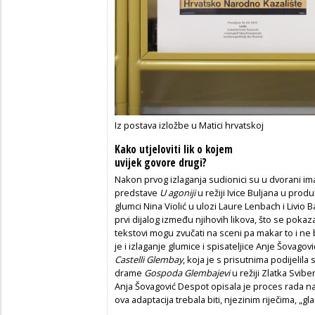
Iz postava izložbe u Matici hrvatskoj
Kako utjeloviti lik o kojem
uvijek govore drugi?
Nakon prvog izlaganja sudionici su u dvorani imal
predstave
U agoniji
u režiji Ivice Buljana u pro
glumci Nina Violić u ulozi Laure Lenbach i Livio B
prvi dijalog između njihovih likova, što se pokaz
tekstovi mogu zvučati na sceni pa makar to i ne 
je i izlaganje glumice i spisateljice Anje Šovago
Castelli Glembay
, koja je s prisutnima podijelila 
drame
Gospoda Glembajevi
u režiji Zlatka Svib
Anja Šovagović Despot opisala je proces rada na
ova adaptacija trebala biti, njezinim riječima, „gl