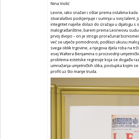
Nina Violić
Leone, iako snažan i oštar prema ostalima kada s
stvaralaštvo podcjenjuje i sumnja u svoj talent. J
integritet najviše dolazi do izražaja u dijalogu s 
malograđanštine, barem prema Leoneovu sudu.
prvoj dvojici – on je strogo proračunat biznismen
već se utječe pomodnosti, podilazi ukusu malog
svega oblik trgovine, a njegova djela roba na t
esej Waltera Benjamina o proizvodnji umjetnički
problema estetske regresije koja se događa 
umnažanja umjetničkih slika, postupka kojim se u
profit uz što manje truda.