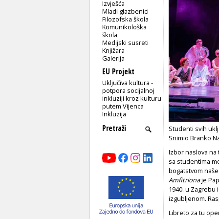
Izvješća
Mladi glazbenici
Filozofska škola
Komunikološka
škola
Medijski susreti
Knjižara
Galerija
EU Projekt
Uključiva kultura -
potpora socijalnoj
inkluziji kroz kulturu
putem Vijenca
Inkluzija
Studenti svih ukl
Snimio Branko N
Izbor naslova na 
sa studentima mo
bogatstvom našeg
Amfitriona
je Pap
1940. u Zagrebu i
izgubljenom. Rasp
Libreto za tu oper