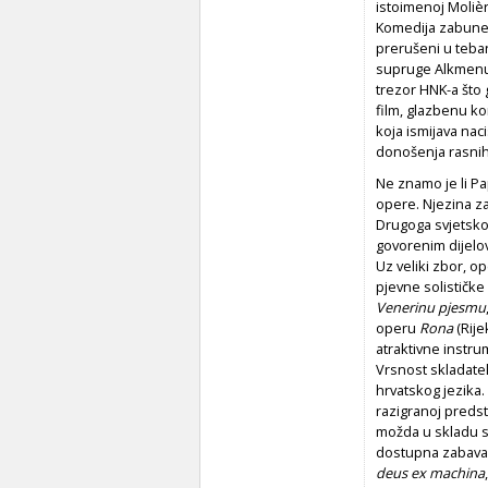
istoimenoj Molièr
Komedija zabune i
prerušeni u teba
supruge Alkmenu i
trezor HNK-a što 
film, glazbenu k
koja ismijava nac
donošenja rasnih
Ne znamo je li Pa
opere. Njezina z
Drugoga svjetsko
govorenim dijelov
Uz veliki zbor, o
pjevne solističke 
Venerinu pjesmu
operu
Rona
(Rije
atraktivne instru
Vrsnost skladatel
hrvatskog jezika. 
razigranoj preds
možda u skladu s 
dostupna zabava,
deus ex machina