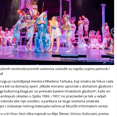
jučenih visokoobrazovnih ustanova zaslužili su najvišu ocjenu javnosti /
ađ
tragu je razmišljanjâ mentora Mladena Tarbuka, koji smatra da fokus rada
ra biti na domaćoj operi: „Mlade moramo upoznati s domaćom glazbom i
a kulturnog blaga jer se premalo bavimo hrvatskom glazbom”, kaže on.
andopulo skladao u Splitu 1936. i 1937, no praizveden je tek u veljači
 odonda više nije izvođen, a partitura se dugo vremena smatrala
is i izdavanje notnog materijala načinio je Muzički informativni centar.
u u tri čina i šest slika napisali su Mijo Štimac i Enrico Golisciani, prema