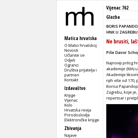
Vijenac 762
Glazba
BORIS PAPAND
HNK U ZAGREBU, 
Matica hrvatska
Ne brusiti, laš
O Matici hrvatskoj
Novosti
Piše Davor Scho
Učlanite se
Odjeli
Najnoviji prilog
Ogranci
akademije (MA) u
Društva prijatelja i
Akademije likovni
partneri
Kontakt
njih više od 170
Borisa Papandopu
Izdavaštvo
Zagrebu, koje je,
Knjige
repertoar i pretpl
Vijenac
Kolo
Hrvatska revija
Prirodoslovlje
Elektroničke knjige
Zbivanja
Najave