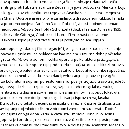
eovoj komediji koja korijene vuče iz grčke mitologije i Plautovih priča.
 intriga prati ljubavne avanture Zeusa i njegova pobočnika Merkura, koji,
nskog vojskovođu Amfitriona i njegova časnika Sosiasa, zavode njihove
 Charis. Uoči premijere bilo je zanimljivo, u dragocjenom ciklusu Filmski
ga priprema povjesničar filma Daniel Rafaelić, vidjeti istoimeni njemački
omediju
Amphitryon
Reinholda Schünzela (glazba Franza Döllea) iz 1935.
ističke vođe Göringa, Göbbelsa i Hitlera. Film je nastao u vrijeme
 zakona i uspio je proći cenzuru te je postigao golem uspjeh.
pandopulo gledao taj film (mogao je) i je li ga on potaknuo na skladanje
abavnost učinila mu se prikladnom kao melem u tmurno doba početaka
g rata.
Amfitrion
je po formi velika opera, a po karakteru je
Singspiel
s
ima. Dojmu velike opere nije pridonijela slabašna tonska slika Zbora MA.
pera uključuje baletne prizore, samostalne orkestralne ulomke i opsežne,
dionice. Zanimljivo je da je skladatelj veliku ariju o ljubavi iz prvog čina,
, za koloraturni sopran, ponešto variranu, poslije uključio u svoju sljedeću
ka, 1955). Glazba je u cjelini vedra, svijetla, modernog i lakog zvuka,
mentacije, s tadašnjim suvremenim plesnim ritmovima, poput fokstrota.
ja odaje i umijeće dosljednog uglazbljivanja ispravnih naglasaka
Duhovitosti u tekstu decentno je istaknula režija Kristine Grubiša, u toj
tavi ispunjenoj mladenačkom vedrinom i zanosom studenata. Doduše,
običajima onoga doba, kada je kazalište, uz radio i kino, bilo jedina
 opera je i preduga, uz nenadahnut, razvučen finale, koji, postupkom
, razrješava dramaturšku zavrzlamu tko je doista pravi Amfitrion. Možda bi