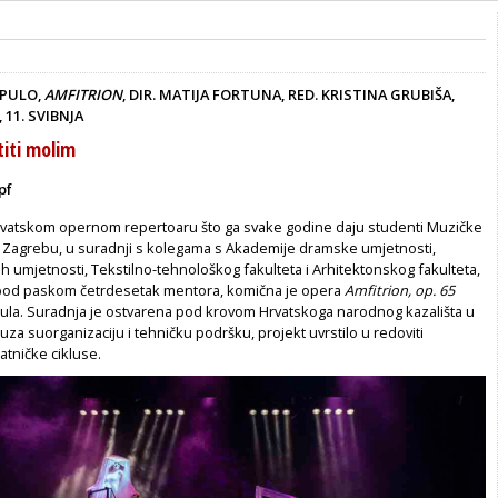
OPULO,
AMFITRION
, DIR. MATIJA FORTUNA, RED. KRISTINA GRUBIŠA,
11. SVIBNJA
titi molim
pf
 hrvatskom opernom repertoaru što ga svake godine daju studenti Muzičke
 Zagrebu, u suradnji s kolegama s Akademije dramske umjetnosti,
h umjetnosti, Tekstilno-tehnološkog fakulteta i Arhitektonskog fakulteta,
, pod paskom četrdesetak mentora, komična je opera
Amfitrion,
op. 65
la. Suradnja je ostvarena pod krovom Hrvatskoga narodnog kazališta u
 uza suorganizaciju i tehničku podršku, projekt uvrstilo u redoviti
atničke cikluse.