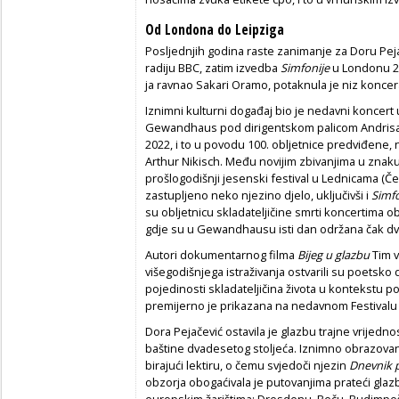
Od Londona do Leipziga
Posljednjih godina raste zanimanje za Doru Pejače
radiju BBC, zatim izvedba
Simfonije
u Londonu 26
ja ravnao Sakari Oramo, potaknula je niz koncera
Iznimni kulturni događaj bio je nedavni koncert 
Gewandhaus pod dirigentskom palicom Andrisa
2022, i to u povodu 100. obljetnice predviđene,
Arthur Nikisch. Među novijim zbivanjima u zna
prošlogodišnji jesenski festival u Lednicama (Češ
zastupljeno neko njezino djelo, uključivši i
Simf
su obljetnicu skladateljičine smrti koncertima obi
gdje su u Gewandhausu isti dan održana čak dv
Autori dokumentarnog filma
Bijeg u glazbu
Tim v
višegodišnjega istraživanja ostvarili su poetsk
pojedinosti skladateljičina života u kontekstu po
premijerno je prikazana na nedavnom Festivalu 
Dora Pejačević ostavila je glazbu trajne vrijedno
baštine dvadesetog stoljeća. Iznimno obrazovana,
birajući lektiru, o čemu svjedoči njezin
Dnevnik p
obzorja obogaćivala je putovanjima prateći glazbe
europskim žarištima: Dresdenu, Beču, Budimpeš