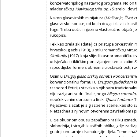
konzervatorijskog nastavnog programa. No on to 
mladenačkog
Klavirskog trija, op.15
) zrelo i dov
Nakon glasovirskih minijatura (
Maštanja
,
Život c
glasovirske sonate, od kojih druga izlazi iz kl
fuge. Treba uočiti i njezino vlastoručno objašn
rukopisu.
Tek kao zrela skladateljica pristupa orkestralni
hrvatskoj glazbi (1913), u stilu romantičkog vi
Simfoniju
(1917), koja slijedi kasnoromantičku t
odsječaka i cikličkim ponavljanjem tema; zatim
K
rapsodijske forme s obrisima trostavačnosti, i
Osim u
Drugoj glasovirskoj sonati
i
Koncertantnoj
konvencionalnu formu i u
Drugom gudačkom
k
raspored četiriju stavaka s njihovim tradicionaln
nije razigrani vedri finale, nego
Allegro comodo
neočekivanim obratom u lirski
Quasi Andante.
T
Pejačević izlazak je s glazbene scene, kao što s
Nietzschea s njihovim otvorenim završetkom i pi
U cjelokupnom opusu zapažamo razliku između mi
slobodnija, i strogih klasičnih oblika, gdje zadi
gradnji unutarnje dramaturgije djela. Teme sna