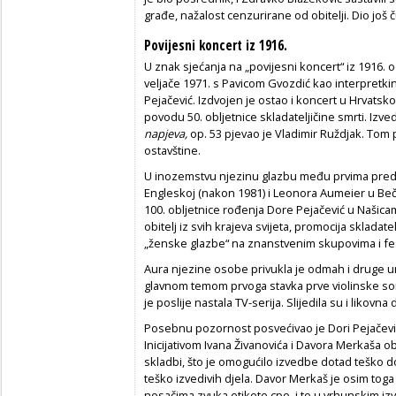
građe, nažalost cenzurirane od obitelji. Dio još č
Povijesni koncert iz 1916.
U znak sjećanja na „povijesni koncert“ iz 1916. 
veljače 1971. s Pavicom Gvozdić kao interpretk
Pejačević. Izdvojen je ostao i koncert u Hrvats
povodu 50. obljetnice skladateljičine smrti. Izv
napjeva,
op. 53 pjevao je Vladimir Ruždjak. Tom p
ostavštine.
U inozemstvu njezinu glazbu među prvima predst
Engleskoj (nakon 1981) i Leonora Aumeier u Be
100. obljetnice rođenja Dore Pejačević u Našicam
obitelj iz svih krajeva svijeta, promocija skladatel
„ženske glazbe“ na znanstvenim skupovima i fes
Aura njezine osobe privukla je odmah i druge u
glavnom temom prvoga stavka prve violinske sonat
je poslije nastala TV-serija. Slijedila su i likovna d
Posebnu pozornost posvećivao je Dori Pejačević
Inicijativom Ivana Živanovića i Davora Merkaša o
skladbi, što je omogućilo izvedbe dotad teško dos
teško izvedivih djela. Davor Merkaš je osim to
nosačima zvuka etikete cpo, i to u vrhunskim i