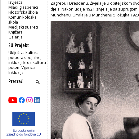
Izvješća
Zagrebu i Dresdenu. Živjela je u obiteljskom dvo
Mladi glazbenici
djela. Nakon udaje 1921. živjela je sa supru
Filozofska škola
Münchenu. Umrla je u Münchenu 5. ožujka 1923.
Komunikološka
škola
Medijski susreti
Knjižara
Galerija
EU Projekt
Uključiva kultura -
potpora socijalnoj
inkluziji kroz kulturu
putem Vijenca
Inkluzija