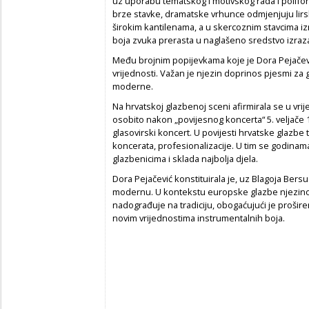
uz uporabu tematskog i motivskog rada i polifon
brze stavke, dramatske vrhunce odmjenjuju lirs
širokim kantilenama, a u skercoznim stavcima i
boja zvuka prerasta u naglašeno sredstvo izraz
Među brojnim popijevkama koje je Dora Pejačevi
vrijednosti. Važan je njezin doprinos pjesmi za gl
moderne.
Na hrvatskoj glazbenoj sceni afirmirala se u vri
osobito nakon „povijesnog koncerta“ 5. veljače 
glasovirski koncert. U povijesti hrvatske glazbe
koncerata, profesionalizacije. U tim se godinam
glazbenicima i sklada najbolja djela.
Dora Pejačević konstituirala je, uz Blagoja Bers
modernu. U kontekstu europske glazbe njezino d
nadograđuje na tradiciju, obogaćujući je prošire
novim vrijednostima instrumentalnih boja.