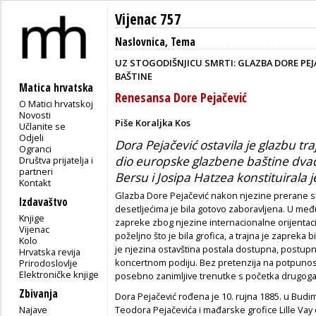
Vijenac 757
Naslovnica
,
Tema
UZ STOGODIŠNJICU SMRTI: GLAZBA DORE PEJ
BAŠTINE
Matica hrvatska
Renesansa Dore Pejačević
O Matici hrvatskoj
Novosti
Piše Koraljka Kos
Učlanite se
Odjeli
Dora Pejačević ostavila je glazbu traj
Ogranci
dio europske glazbene baštine dvad
Društva prijatelja i
partneri
Bersu i Josipa Hatzea konstituiral
Kontakt
Glazba Dore Pejačević nakon njezine prerane s
Izdavaštvo
desetljećima je bila gotovo zaboravljena. U me
Knjige
zapreke zbog njezine internacionalne orijentaci
Vijenac
poželjno što je bila grofica, a trajna je zapreka b
Kolo
je njezina ostavština postala dostupna, postupn
Hrvatska revija
koncertnom podiju. Bez pretenzija na potpunos
Prirodoslovlje
Elektroničke knjige
posebno zanimljive trenutke s početka drugoga 
Zbivanja
Dora Pejačević rođena je 10. rujna 1885. u Budim
Najave
Teodora Pejačevića i mađarske grofice Lille Vay