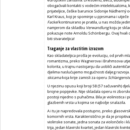
obogaćivali kontakti s vodećim intelektualcima
prijateljice, češke barunice Sidonije Nádherný od
Karl Kraus, koji je spominje u pjesmama i utječe
Fackel
kontinuirano je pratila, u nas možda jedina
namjerom da skladbu
Verwandlung
koju je skla
pokazuje note Arnoldu Schönbergu. Ovaj hvali d
biti stvarateljica!
Traganje za vlastitim izrazom
Kao skladateljica prošla je evoluciju, od prvih
romantizma, preko Wagnerova i Brahmsova utjec
kolorita, u trajnu nastojanju da uobliči autentičan
djelima naslućujemo mogućnosti daljeg razvoja. 
skicama
koja krije zamisli za operu
Schlangenst
U njezinu opusu koji broji 58 (57 sačuvanih) dje
brojne popijevke. Nije skladala operu ni zbors
postoji nijedno s puhačima. Bila je violinistica i 
glazbenih vrsta u kojima se najbolje snalazila.
A i tu je napredovala postupno, preko glasovirske
komornih vrsta. Karakteristično je da je propitiv
violinske sonate, jedna sonata za violončelo i kl
trija, jedan klavirski kvartet, jedan klavirski kvi