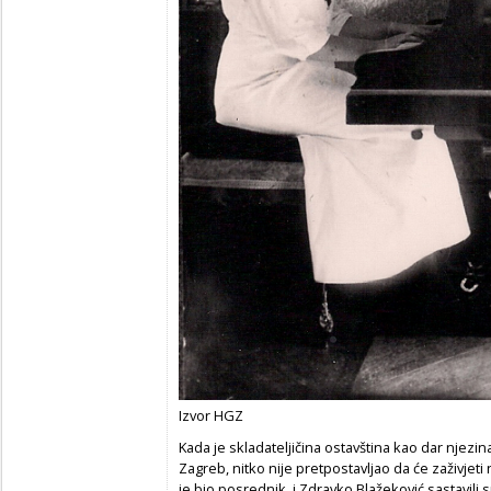
Izvor HGZ
Kada je skladateljičina ostavština kao dar njezin
Zagreb, nitko nije pretpostavljao da će zaživjeti 
je bio posrednik, i Zdravko Blažeković sastavili 