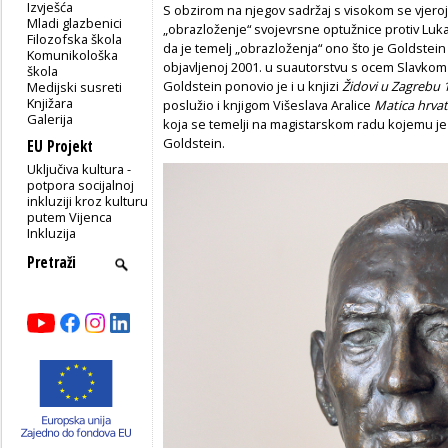
Izvješća
S obzirom na njegov sadržaj s visokom se vjeroj
Mladi glazbenici
„obrazloženje“ svojevrsne optužnice protiv Luka
Filozofska škola
da je temelj „obrazloženja“ ono što je Goldstein
Komunikološka
objavljenoj 2001. u suautorstvu s ocem Slavkom 
škola
Goldstein ponovio je i u knjizi
Židovi u Zagrebu 
Medijski susreti
Knjižara
poslužio i knjigom Višeslava Aralice
Matica hrvat
Galerija
koja se temelji na magistarskom radu kojemu je 
Goldstein.
EU Projekt
Uključiva kultura -
potpora socijalnoj
inkluziji kroz kulturu
putem Vijenca
Inkluzija