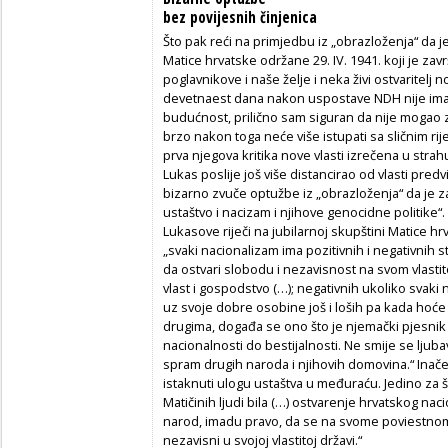
bez povijesnih činjenica
Što pak reći na primjedbu iz „obrazloženja“ da je
Matice hrvatske održane 29. IV. 1941. koji je za
poglavnikove i naše želje i neka živi ostvaritelj 
devetnaest dana nakon uspostave NDH nije imao
budućnost, prilično sam siguran da nije mogao zn
brzo nakon toga neće više istupati sa sličnim r
prva njegova kritika nove vlasti izrečena u stra
Lukas poslije još više distancirao od vlasti pr
bizarno zvuče optužbe iz „obrazloženja“ da je z
ustaštvo i nacizam i njihove genocidne politike“.
Lukasove riječi na jubilarnoj skupštini Matice hr
„svaki nacionalizam ima pozitivnih i negativnih s
da ostvari slobodu i nezavisnost na svom vlasti
vlast i gospodstvo (…); negativnih ukoliko svaki 
uz svoje dobre osobine još i loših pa kada hoć
drugima, događa se ono što je njemački pjesnik 
nacionalnosti do bestijalnosti. Ne smije se ljuba
spram drugih naroda i njihovih domovina.“ Inače
istaknuti ulogu ustaštva u međuraću. Jedino za št
Matičinih ljudi bila (…) ostvarenje hrvatskog nac
narod, imadu pravo, da se na svome poviestnom
nezavisni u svojoj vlastitoj državi.“