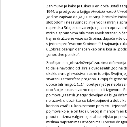
Zanimljivo je kako je Lukas u eri opće ustašizaci
1944. u predgovoru knjige
Hrvatski narod i hrv
godine zapisao da ga „u izticanju hrvatske indivi
slobodom i nezavisnosti, nije vodila mržnja spr
napredku Srbije i ostvarenju njezinih opravdanih
mržnja spram Srba bila meni uviek strana“, o če
trajne družtvene veze sa Srbima, dapače više 
s jednim profesorom Srbinom.“ U najmanju ruku 
u „obrazloženju“ označen kao onaj koji je „podr
genocidne politike“.
Značajan dio „obrazloženja“ zauzima difamacija 
to da je navodno od „kraja dvadesetih godina do s
ekskluzivnog hrvatstva i rasne teorije. Svojim j
stvaranju atmosfere progona u kojoj će genoci
uopće biti moguć, (…).“ I opet je riječ je neobra
ono što je Lukas stvarno napisao ili izgovorio. 
pojmova „rasa“ ili „nacija“ dovoljan da bi ga difa
ne uzevši u obzir što su takvi pojmovi u doba k
koristio značili u konkretnom primjeru. Izjednač
pojmova koje je on tada u većoj ili manjoj mjeri
poput nacizma vulgarno je i ahistorijsko pripis
mislima napisanima i izrečenima u posve drugo