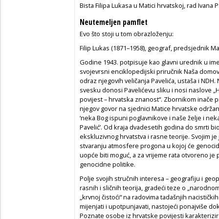
Bista Filipa Lukasa u Matici hrvatskoj, rad Ivan
Neutemeljen pamflet
Evo što stoji u tom obrazloženju:
Filip Lukas (1871–1958), geograf, predsjednik M
Godine 1943. potpisuje kao glavni urednik u im
svojevrsni enciklopedijski priručnik Naša domovi
odraz njegovih veličanja Pavelića, ustaša i NDH
svesku donosi Pavelićevu sliku i nosi naslove „H
povijest – hrvatska znanost“. Zbornikom inače pr
njegov govor na sjednici Matice hrvatske održane 
‘neka Bog ispuni poglavnikove i naše želje i neka
Pavelić’. Od kraja dvadesetih godina do smrti bio p
ekskluzivnog hrvatstva i rasne teorije. Svojim j
stvaranju atmosfere progona u kojoj će genoci
uopće biti moguć, a za vrijeme rata otvoreno je 
genocidne politike.
Polje svojih stručnih interesa – geografiju i ge
rasnih i sličnih teorija, gradeći teze o „narod
„krvnoj čistoći“ na radovima tadašnjih nacističk
mijenjati i upotpunjavati, nastojeći ponajviše do
Poznate osobe iz hrvatske povijesti karakterizir