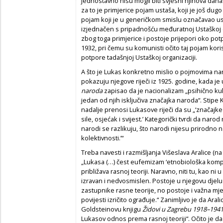
jednostavno nisu mogli biti svjesni njihova dana
za to je primjerice pojam ustaša, koji je još dug
pojam koji je u generičkom smislu označavao ust
izjednačen s pripadnošću međuratnoj Ustaškoj o
zbog toga primjerice i postoje prijepori oko pot
1932, pri čemu su komunisti očito taj pojam kori
potpore tadašnjoj Ustaškoj organizaciji.
A što je Lukas konkretno mislio o pojmovima narod
pokazuju njegove riječi iz 1925. godine, kada je
naroda
zapisao da je nacionalizam „psihično kultu
jedan od njih isključiva značajka naroda“. Stipe K
nadalje prenosi Lukasove riječi da su „‘značajke 
sile, osjećak i svijest.’ Kategorički tvrdi da narod 
narodi se razlikuju, što narodi nijesu prirodno
kolektivnosti.’“
Treba navesti i razmišljanja Višeslava Aralice (na
„Lukasa (…) čest eufemizam ‘etnobiološka kompon
približava rasnoj teoriji. Naravno, niti tu, kao ni
izravan i nedvosmislen. Postoje u njegovu djelu 
zastupnike rasne teorije, no postoje i važna mje
povijesti izričito ograđuje.“ Zanimljivo je da Ara
Goldsteinovu knjigu
Židovi u Zagrebu 1918–194
Lukasov odnos prema rasnoj teoriji“. Očito je 