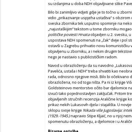
su izdanjima u doba NDH objavljivane slike Pavel
Bilo bi zanimljivo vidjeti gdje je to točno u zbor
vidio „prikazivanje uspjeha ustaštva“ s obzirom
sveska zbornika tek usputno spominje na nekoli
„najustaškijim“ tekstom u tome zborniku mogao 
političke poviesti Hrvata
objavljen u 2. svesku, 
uspostava NDH spomenuti na „čak“ dvije i pol st
ostavši u Zagrebu prihvatio novu komunističku 
objavljenu u zborniku, a i nekim drugim tekstovi
nego je nastavio s publicističkim radom.
Navod u obrazloženju da su navodno „Lukasova d
Pavelića, ustaša i NDH“ treba shvatiti kao neobr
rada, odnosno njegove misli. Bilo bi očekivano da
obrazložena, no od toga ništa. Pa ni iz knjige Vi
Goldsteinovo mentorstvo očito bar djelomice n
izvući tako pojednostavljen zaključak. Pritom tr
objavljenih stručnih recenzija Araličine knjige
prikaz nekih Lukasovih djela i stajališta. U novij
sklopu svoje knjige
Nikada više Jugoslavija: inte
(1929.-1945.)
napravio Stipe Kljaić, no u njoj ne
spomenutu obrazloženju, a djelomice i u Araličino
Bizarne optužbe