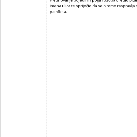
vrednovanje pojedinih polja i osoba uredio pit
imena ulica te spriječio da se o tome raspravlja 
pamfleta.