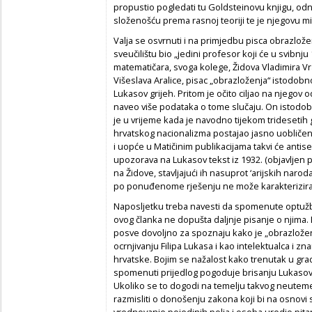
propustio pogledati tu Goldsteinovu knjigu, odn
složenošću prema rasnoj teoriji te je njegovu mis
Valja se osvrnuti i na primjedbu pisca obrazlo
sveučilištu bio „jedini profesor koji će u svibnju
matematičara, svoga kolege, Židova Vladimira Vra
Višeslava Aralice, pisac „obrazloženja“ istodobn
Lukasov grijeh. Pritom je očito ciljao na njegov 
naveo više podataka o tome slučaju. On istodobn
je u vrijeme kada je navodno tijekom tridesetih
hrvatskog nacionalizma postajao jasno uobličen 
i uopće u Matičinim publikacijama takvi će antise
upozorava na Lukasov tekst iz 1932. (objavljen
na Židove, stavljajući ih nasuprot ‘arijskih naroda’
po ponuđenome rješenju ne može karakterizirati
Naposljetku treba navesti da spomenute optužbe
ovog članka ne dopušta daljnje pisanje o njima.
posve dovoljno za spoznaju kako je „obrazlože
ocrnjivanju Filipa Lukasa i kao intelektualca i zn
hrvatske. Bojim se nažalost kako trenutak u g
spomenuti prijedlog pogoduje brisanju Lukasov
Ukoliko se to dogodi na temelju takvog neuteme
razmisliti o donošenju zakona koji bi na osnovi 