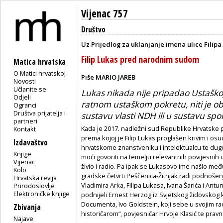
Vijenac 757
Društvo
Uz Prijedlog za uklanjanje imena ulice Filip
Filip Lukas pred narodnim sudom
Matica hrvatska
O Matici hrvatskoj
Piše MARIO JAREB
Novosti
Učlanite se
Lukas nikada nije pripadao Ustaškoj
Odjeli
ratnom ustaškom pokretu, niti je o
Ogranci
Društva prijatelja i
sustavu vlasti NDH ili u sustavu s
partneri
Kada je 2017. nadležni sud Republike Hrvatske
Kontakt
prema kojoj je Filip Lukas proglašen krivim i os
Izdavaštvo
hrvatskome znanstveniku i intelektualcu te du
Knjige
moći govoriti na temelju relevantnih povijesnih
Vijenac
živio i radio. Pa ipak se Lukasovo ime našlo među 
Kolo
gradske četvrti Peščenica-Žitnjak radi podnošen
Hrvatska revija
Vladimira Arka, Filipa Lukasa, Ivana Šarića i Antu
Prirodoslovlje
Elektroničke knjige
podnijeli Ernest Herzog iz Svjetskog židovskog
Documenta, Ivo Goldstein, koji sebe u svojim r
Zbivanja
historičarom“, povjesničar Hrvoje Klasić te pravn
Najave