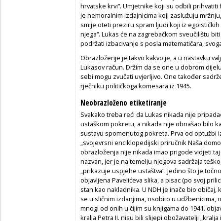
hrvatske krvi“. Umjetnike koji su odbili prihvati
je nemoralnim izdajnicima koji zaslužuju mržnju, 
smije oteti preziru spram ljudi koji iz egoističkih
njega“. Lukas će na zagrebačkom sveučilištu biti 
podržati izbacivanje s posla matematičara, svoga
Obrazloženje je takvo kakvo je, a u nastavku va
Lukasov račun. Držim da se one u dobrom dijel
sebi mogu zvučati uvjerljivo. One također sadrže 
rječniku političkoga komesara iz 1945.
Neobrazloženo etiketiranje
Svakako treba reći da Lukas nikada nije pripada
ustaškom pokretu, a nikada nije obnašao bilo ka
sustavu spomenutog pokreta. Prva od optužbi iz
„svojevrsni enciklopedijski priručnik Naša domovi
obrazloženja nije nikada imao prigode vidjeti ta
nazvan, jer je na temelju njegova sadržaja teško
„prikazuje uspjehe ustaštva“. Jedino što je točn
objavljena Pavelićeva slika, a pisac (po svoj prilici
stan kao nakladnika. U NDH je inače bio običaj, ka
se u sličnim izdanjima, osobito u udžbenicima, o
mnogi od onih u čijim su knjigama do 1941. objavl
kralja Petra II. nisu bili slijepi obožavatelji „kral